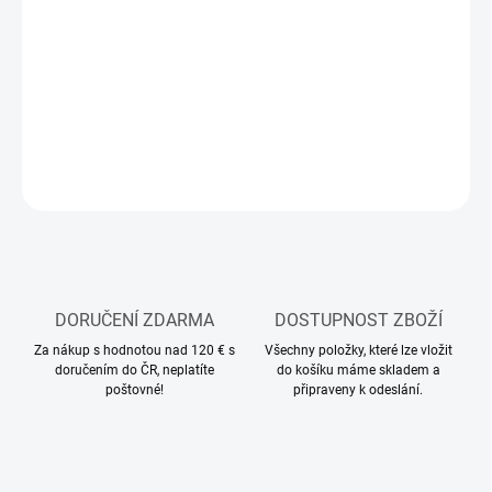
−
+
Přidat do košíku
Modelářské akryl-epoxidové (lacquer) barvy Tamiya
DETAILNÍ INFORMACE
ZEPTAT SE
HLÍDAT
DORUČENÍ ZDARMA
DOSTUPNOST ZBOŽÍ
Za nákup s hodnotou nad 120 € s
Všechny položky, které lze vložit
doručením do ČR, neplatíte
do košíku máme skladem a
poštovné!
připraveny k odeslání.