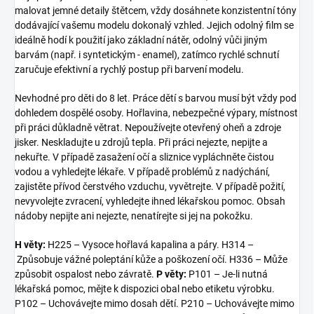
malovat jemné detaily štětcem, vždy dosáhnete konzistentní tóny
dodávající vašemu modelu dokonalý vzhled. Jejich odolný film se
ideálně hodí k použití jako základní nátěr, odolný vůči jiným
barvám (např. i syntetickým - enamel), zatímco rychlé schnutí
zaručuje efektivní a rychlý postup při barvení modelu.
Nevhodné pro děti do 8 let. Práce dětí s barvou musí být vždy pod
dohledem dospělé osoby. Hořlavina, nebezpečné výpary, místnost
při práci důkladně větrat. Nepoužívejte otevřený oheň a zdroje
jisker. Neskladujte u zdrojů tepla. Při práci nejezte, nepijte a
nekuřte. V případě zasažení očí a sliznice vypláchněte čistou
vodou a vyhledejte lékaře. V případě problémů z nadýchání,
zajistěte přívod čerstvého vzduchu, vyvětrejte. V případě požití,
nevyvolejte zvracení, vyhledejte ihned lékařskou pomoc. Obsah
nádoby nepijte ani nejezte, nenatírejte si jej na pokožku.
H věty:
H225 – Vysoce hořlavá kapalina a páry. H314 –
Způsobuje vážné poleptání kůže a poškození očí. H336 – Může
způsobit ospalost nebo závratě.
P věty:
P101 – Je-li nutná
lékařská pomoc, mějte k dispozici obal nebo etiketu výrobku.
P102 – Uchovávejte mimo dosah dětí. P210 – Uchovávejte mimo