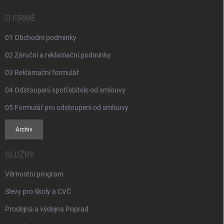
t
í
O FIRMĚ
01 Obchodní podmínky
02 Záruční a reklamační podmínky
03 Reklamační formulář
04 Odstoupení spotřebitele od smlouvy
05 Formulář pro odstoupení od smlouvy
Archiv
SLUŽBY
Věrnostní program
Slevy pro školy a CVČ
Prodejna a výdejna Poprad