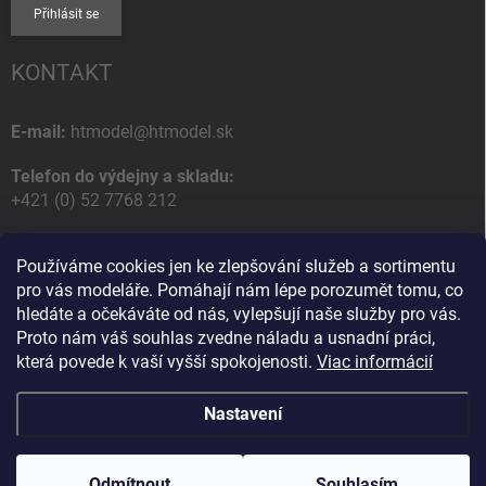
Přihlásit se
KONTAKT
E-mail:
htmodel@htmodel.sk
Telefon do výdejny a skladu:
+421 (0) 52 7768 212
Poštovní / Odběrná adresa:
Používáme cookies jen ke zlepšování služeb a sortimentu
HT model
pro vás modeláře. Pomáhají nám lépe porozumět tomu, co
Na letisko 49
hledáte a očekáváte od nás, vylepšují naše služby pro vás.
058 01 Poprad
Proto nám váš souhlas zvedne náladu a usnadní práci,
Slovenská Republika
která povede k vaší vyšší spokojenosti.
Viac informácií
Nastavení
Copyright 2026
HT model
. Všechna práva vyhrazena.
Upravit nastavení
cookies
Odmítnout
Souhlasím