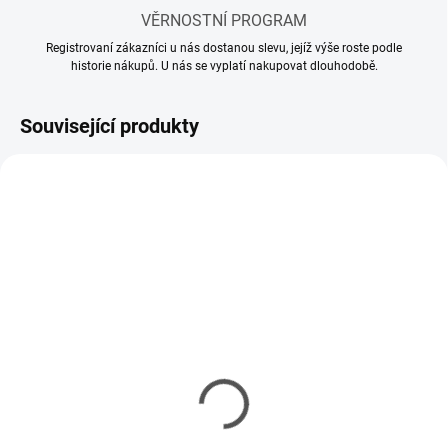
VĚRNOSTNÍ PROGRAM
Registrovaní zákazníci u nás dostanou slevu, jejíž výše roste podle
historie nákupů. U nás se vyplatí nakupovat dlouhodobě.
Související produkty
SKLADEM
SKLADEM
(3 KS)
(5 KS)
Lacquerové ředidlo
Lacquerové ředidlo
Tamiya LP-10 Lacquer
Tamiya Lacquer Thinner
Thinner 10ml
250ml
61 Kč
238 Kč