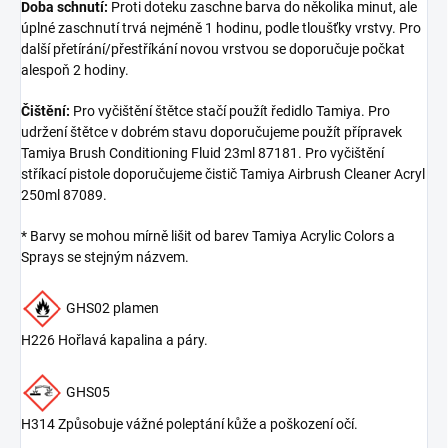
Doba schnutí:
Proti doteku zaschne barva do několika minut, ale
úplné zaschnutí trvá nejméně 1 hodinu, podle tloušťky vrstvy. Pro
další přetírání/přestříkání novou vrstvou se doporučuje počkat
alespoň 2 hodiny.
Čištění:
Pro vyčištění štětce stačí použít ředidlo Tamiya. Pro
udržení štětce v dobrém stavu doporučujeme použít přípravek
Tamiya Brush Conditioning Fluid 23ml 87181. Pro vyčištění
stříkací pistole doporučujeme čistič Tamiya Airbrush Cleaner Acryl
250ml 87089.
* Barvy se mohou mírně lišit od barev Tamiya Acrylic Colors a
Sprays se stejným názvem.
GHS02 plamen
H226 Hořlavá kapalina a páry.
GHS05
H314 Způsobuje vážné poleptání kůže a poškození očí.