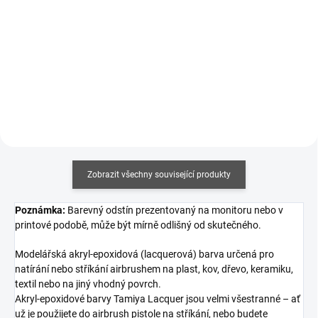
50 Kč bez DPH
194 Kč bez DPH
Měrná
Měrná
610 Kč / 100 ml
952 Kč / 1 l
cena:
cena:
Do košíku
Do košíku
Zobrazit všechny související produkty
Poznámka:
Barevný odstín prezentovaný na monitoru nebo v
printové podobě, může být mírně odlišný od skutečného.
Modelářská akryl-epoxidová (lacquerová) barva určená pro
natírání nebo stříkání airbrushem na plast, kov, dřevo, keramiku,
textil nebo na jiný vhodný povrch.
Akryl-epoxidové barvy Tamiya Lacquer jsou velmi všestranné – ať
už je použijete do airbrush pistole na stříkání, nebo budete