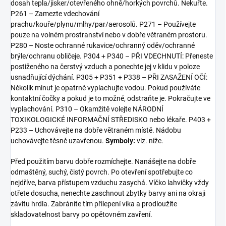
dosah tepla/jisker/otevřeného ohně/horkých povrchů. Nekuřte.
P261 – Zamezte vdechování
prachu/kouře/plynu/mlhy/par/aerosolů. P271 – Používejte
pouze na volném prostranství nebo v dobře větraném prostoru.
P280 – Noste ochranné rukavice/ochranný oděv/ochranné
brýle/ochranu obličeje. P304 + P340 – PŘI VDECHNUTÍ: Přeneste
postiženého na čerstvý vzduch a ponechte jej v klidu v poloze
usnadňující dýchání. P305 + P351 + P338 – PŘI ZASAŽENÍ OČÍ:
Několik minut je opatrně vyplachujte vodou. Pokud používáte
kontaktní čočky a pokud je to možné, odstraňte je. Pokračujte ve
vyplachování. P310 – Okamžitě volejte NÁRODNÍ
TOXIKOLOGICKÉ INFORMAČNÍ STŘEDISKO nebo lékaře. P403 +
P233 – Uchovávejte na dobře větraném místě. Nádobu
uchovávejte těsně uzavřenou.
Symboly:
viz. níže.
Před použitím barvu dobře rozmíchejte. Nanášejte na dobře
odmaštěný, suchý, čistý povrch. Po otevření spotřebujte co
nejdříve, barva přístupem vzduchu zasychá. Víčko lahvičky vždy
otřete dosucha, nenechte zaschnout zbytky barvy ani na okraji
závitu hrdla. Zabráníte tím přilepení víka a prodloužíte
skladovatelnost barvy po opětovném zavření.