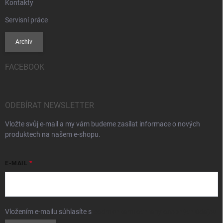
Kontakty
Servisní práce
Archiv
FACEBOOK
ODEBÍRAT NEWSLETTER
Vložte svůj e-mail a my vám budeme zasílat informace o nových
produktech na našem e-shopu.
E-MAIL
Vložením e-mailu súhlasíte s
podmienkami ochrany osobných údajov