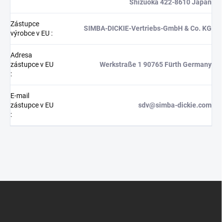
Shizuoka 422-8610 Japan
Zástupce
SIMBA-DICKIE-Vertriebs-GmbH & Co. KG
výrobce v EU
:
Adresa
zástupce v EU
Werkstraße 1 90765 Fürth Germany
:
E-mail
zástupce v EU
sdv@simba-dickie.com
:
Z
á
p
a