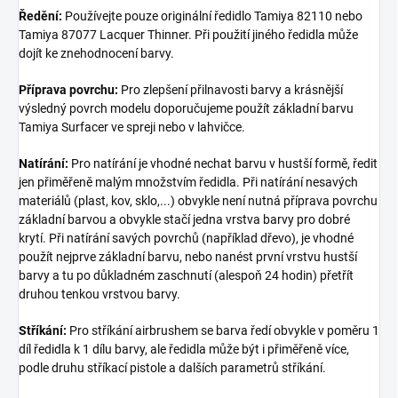
Ředění:
Používejte pouze originální ředidlo Tamiya 82110 nebo
Tamiya 87077 Lacquer Thinner. Při použití jiného ředidla může
dojít ke znehodnocení barvy.
Příprava povrchu:
Pro zlepšení přilnavosti barvy a krásnější
výsledný povrch modelu doporučujeme použít základní barvu
Tamiya Surfacer ve spreji nebo v lahvičce.
Natírání:
Pro natírání je vhodné nechat barvu v hustší formě, ředit
jen přiměřeně malým množstvím ředidla. Při natírání nesavých
materiálů (plast, kov, sklo,...) obvykle není nutná příprava povrchu
základní barvou a obvykle stačí jedna vrstva barvy pro dobré
krytí. Při natírání savých povrchů (například dřevo), je vhodné
použít nejprve základní barvu, nebo nanést první vrstvu hustší
barvy a tu po důkladném zaschnutí (alespoň 24 hodin) přetřít
druhou tenkou vrstvou barvy.
Stříkání:
Pro stříkání airbrushem se barva ředí obvykle v poměru 1
díl ředidla k 1 dílu barvy, ale ředidla může být i přiměřeně více,
podle druhu stříkací pistole a dalších parametrů stříkání.