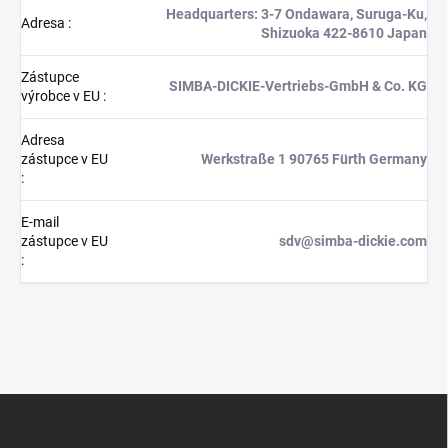
Headquarters: 3-7 Ondawara, Suruga-Ku,
Adresa
:
Shizuoka 422-8610 Japan
Zástupce
SIMBA-DICKIE-Vertriebs-GmbH & Co. KG
výrobce v EU
:
Adresa
zástupce v EU
Werkstraße 1 90765 Fürth Germany
:
E-mail
zástupce v EU
sdv@simba-dickie.com
:
Z
á
p