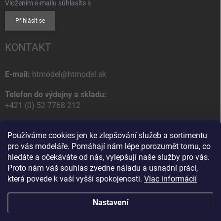
Vložením e-mailu súhlasíte s
podmienkami ochrany osobných údajov
Přihlásit se
KONTAKT
E-mail:
htmodel@htmodel.sk
Telefon do výdejny a skladu:
+421 (0) 52 7768 212
Poštovní / Odběrná adresa:
Používáme cookies jen ke zlepšování služeb a sortimentu
HT model
pro vás modeláře. Pomáhají nám lépe porozumět tomu, co
Na letisko 49
hledáte a očekáváte od nás, vylepšují naše služby pro vás.
058 01 Poprad
Proto nám váš souhlas zvedne náladu a usnadní práci,
Slovenská Republika
která povede k vaší vyšší spokojenosti.
Viac informácií
Nastavení