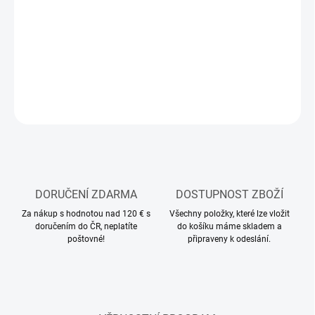
MOŽNOSTI
DORUČENÍ
−
+
Přidat do košíku
ZEPTAT SE
HLÍDAT
DORUČENÍ ZDARMA
DOSTUPNOST ZBOŽÍ
Za nákup s hodnotou nad 120 € s
Všechny položky, které lze vložit
doručením do ČR, neplatíte
do košíku máme skladem a
poštovné!
připraveny k odeslání.