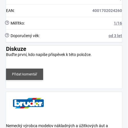
EAN
:
4001702024260
?
Měřítko
:
1/16
?
Doporučený věk
:
od 3 let
Diskuze
Buďte první, kdo napíše příspěvek k této položce.
Přidat komentář
Nemecký výrobca modelov nákladných a úžitkových áut a