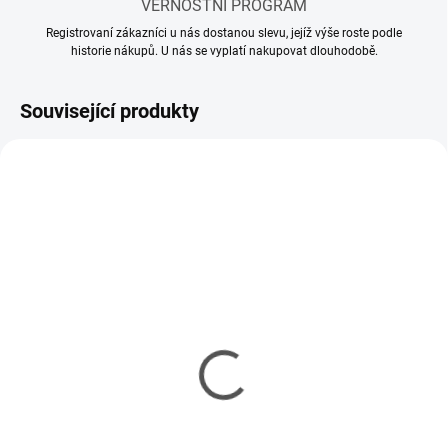
VĚRNOSTNÍ PROGRAM
Registrovaní zákazníci u nás dostanou slevu, jejíž výše roste podle
historie nákupů. U nás se vyplatí nakupovat dlouhodobě.
Související produkty
SKLADEM
SKLADEM
(1 KS)
(1 KS)
Vlečka k traktoru 2-
Vlečka k traktoru s
nápravová 1/16
rozmetačom 1/16
385 Kč
482 Kč
313 Kč bez DPH
392 Kč bez DPH