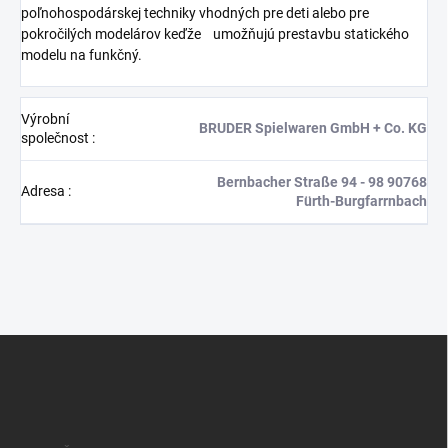
poľnohospodárskej techniky vhodných pre deti alebo pre
pokročilých modelárov keďže umožňujú prestavbu statického
modelu na funkčný.
Výrobní
BRUDER Spielwaren GmbH + Co. KG
společnost
:
Bernbacher Straße 94 - 98 90768
Adresa
:
Fürth‑Burgfarrnbach
Z
á
p
a
t