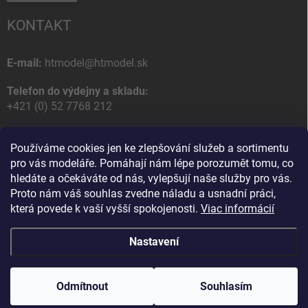
KONTAKT
E-mail:
htmodel@htmodel.sk
Telefon do výdejny a skladu:
+421 (0) 52 7768 212
Poštovní / Odběrná adresa:
Používáme cookies jen ke zlepšování služeb a sortimentu
HT model
pro vás modeláře. Pomáhají nám lépe porozumět tomu, co
Na letisko 49
hledáte a očekáváte od nás, vylepšují naše služby pro vás.
058 01 Poprad
Proto nám váš souhlas zvedne náladu a usnadní práci,
Slovenská Republika
která povede k vaší vyšší spokojenosti.
Viac informácií
Nastavení
Copyright 2026
HT model
. Všechna práva vyhrazena.
Upravit nastavení
cookies
Odmítnout
Souhlasím
Vytvořil Shoptet