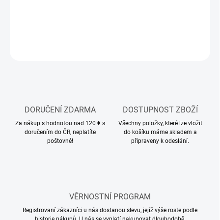
DETAILNÍ INFORMACE
ZEPTAT SE
HLÍDAT
DORUČENÍ ZDARMA
DOSTUPNOST ZBOŽÍ
Za nákup s hodnotou nad 120 € s
Všechny položky, které lze vložit
doručením do ČR, neplatíte
do košíku máme skladem a
poštovné!
připraveny k odeslání.
VĚRNOSTNÍ PROGRAM
Registrovaní zákazníci u nás dostanou slevu, jejíž výše roste podle
historie nákupů. U nás se vyplatí nakupovat dlouhodobě.