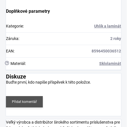
Doplňkové parametry
Kategorie
:
Uhlík a laminát
Záruka
:
2 roky
EAN
:
8596450036512
?
Materiál
:
Sklolaminát
Diskuze
Buďte první, kdo napíše příspěvek k této položce.
Přidat komentář
Veľký výrobca a distribútor širokého sortimentu príslušenstva pre