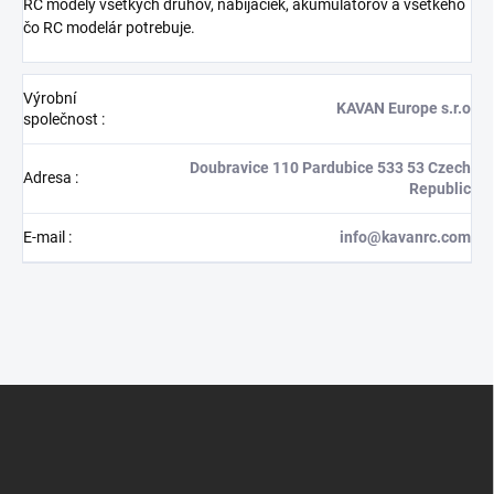
RC modely všetkých druhov, nabíjačiek, akumulátorov a všetkého
čo RC modelár potrebuje.
Výrobní
KAVAN Europe s.r.o
společnost
:
Doubravice 110 Pardubice 533 53 Czech
Adresa
:
Republic
E-mail
:
info@kavanrc.com
Z
á
p
a
t