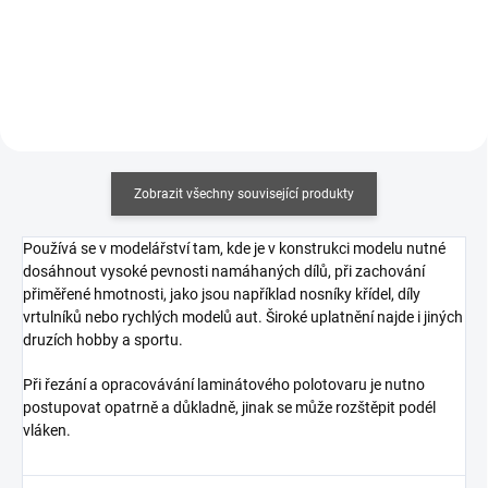
Zobrazit všechny související produkty
Používá se v modelářství tam, kde je v konstrukci modelu nutné
dosáhnout vysoké pevnosti namáhaných dílů, při zachování
přiměřené hmotnosti, jako jsou například nosníky křídel, díly
vrtulníků nebo rychlých modelů aut. Široké uplatnění najde i jiných
druzích hobby a sportu.
Při řezání a opracovávání laminátového polotovaru je nutno
postupovat opatrně a důkladně, jinak se může rozštěpit podél
vláken.