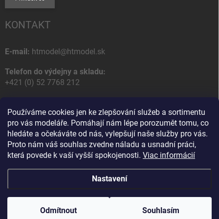
KONTAKT
E-mail:
htmodel@htmodel.sk
Telefon do výdejny a skladu:
+421 (0) 52 7768 212
Poštovní / Odběrná adresa:
Používáme cookies jen ke zlepšování služeb a sortimentu
HT model
pro vás modeláře. Pomáhají nám lépe porozumět tomu, co
Na letisko 49
hledáte a očekáváte od nás, vylepšují naše služby pro vás.
058 01 Poprad
Proto nám váš souhlas zvedne náladu a usnadní práci,
Slovenská Republika
která povede k vaší vyšší spokojenosti.
Viac informácií
Nastavení
Copyright 2026
HT model
. Všechna práva vyhrazena.
Upravit nastavení
cookies
Odmítnout
Souhlasím