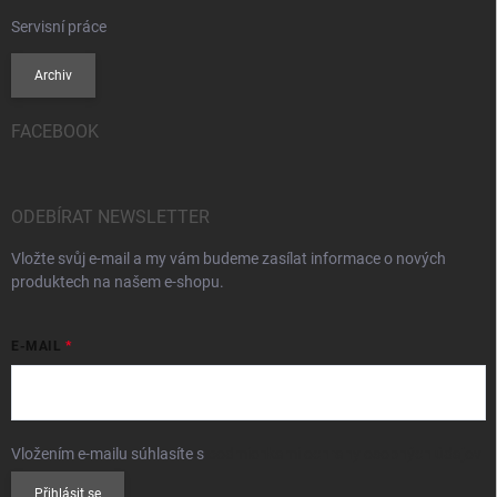
Servisní práce
Archiv
FACEBOOK
ODEBÍRAT NEWSLETTER
Vložte svůj e-mail a my vám budeme zasílat informace o nových
produktech na našem e-shopu.
E-MAIL
Vložením e-mailu súhlasíte s
podmienkami ochrany osobných údajov
Přihlásit se