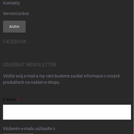
Kontakty
Servisní práce
Archiv
FACEBOOK
ODEBÍRAT NEWSLETTER
Vložte svůj e-mail a my vám budeme zasílat informace o nových
produktech na našem e-shopu.
E-MAIL
Vložením e-mailu súhlasíte s
podmienkami ochrany osobných údajov