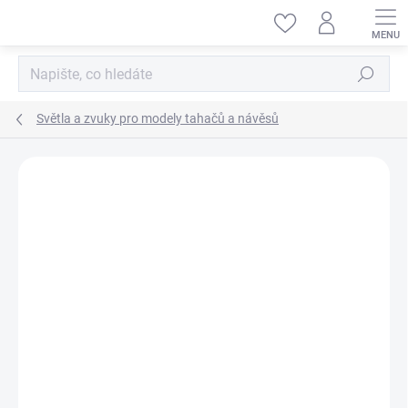
Přejít
na
obsah
Hledat
Světla a zvuky pro modely tahačů a návěsů
ZNAČKA:
TAMIYA