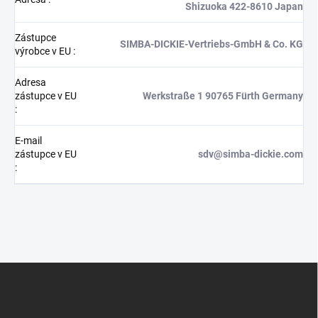
Shizuoka 422-8610 Japan
Zástupce
SIMBA-DICKIE-Vertriebs-GmbH & Co. KG
výrobce v EU
:
Adresa
zástupce v EU
Werkstraße 1 90765 Fürth Germany
:
E-mail
zástupce v EU
sdv@simba-dickie.com
:
Z
á
p
a