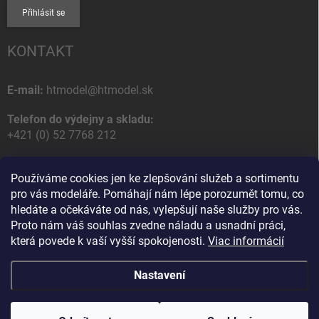
Přihlásit se
KONTAKT
E-mail:
htmodel@htmodel.sk
Telefon do výdejny a skladu:
+421 (0) 52 7768 212
Poštovní / Odběrná adresa:
Používáme cookies jen ke zlepšování služeb a sortimentu
HT model
pro vás modeláře. Pomáhají nám lépe porozumět tomu, co
Na letisko 49
hledáte a očekáváte od nás, vylepšují naše služby pro vás.
058 01 Poprad
Proto nám váš souhlas zvedne náladu a usnadní práci,
Slovenská Republika
která povede k vaší vyšší spokojenosti.
Viac informácií
Nastavení
Copyright 2026
HT model
. Všechna práva vyhrazena.
Upravit nastavení
cookies