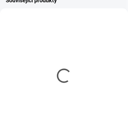
Související produkty
SKLADEM
SKLADEM
(4 KS)
(3 KS)
Elektronik set Tamiya
Elektronický set pre
MFC-01 pre US ťahače
ťahače Tamiya MFC-03
1/14
Multi-function
8 955 Kč
9 529 Kč
7 280 Kč bez DPH
7 747 Kč bez DPH
Do košíku
Do košíku