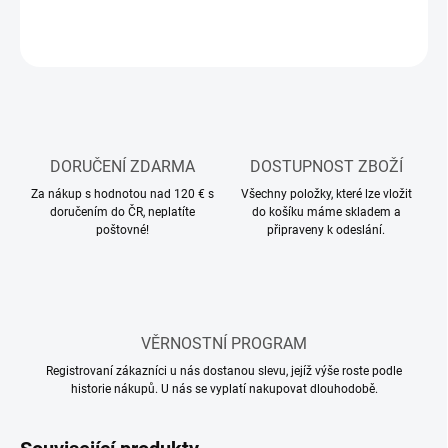
ZEPTAT SE
HLÍDAT
DORUČENÍ ZDARMA
DOSTUPNOST ZBOŽÍ
Za nákup s hodnotou nad 120 € s
Všechny položky, které lze vložit
doručením do ČR, neplatíte
do košíku máme skladem a
poštovné!
připraveny k odeslání.
VĚRNOSTNÍ PROGRAM
Registrovaní zákazníci u nás dostanou slevu, jejíž výše roste podle
historie nákupů. U nás se vyplatí nakupovat dlouhodobě.