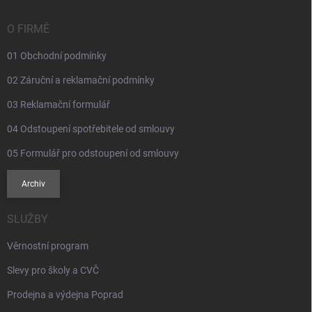
t
í
O FIRMĚ
01 Obchodní podmínky
02 Záruční a reklamační podmínky
03 Reklamační formulář
04 Odstoupení spotřebitele od smlouvy
05 Formulář pro odstoupení od smlouvy
Archiv
SLUŽBY
Věrnostní program
Slevy pro školy a CVČ
Prodejna a výdejna Poprad