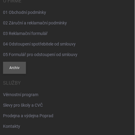
í
O FIRMĚ
01 Obchodní podmínky
02 Záruční a reklamační podmínky
03 Reklamační formulář
04 Odstoupení spotřebitele od smlouvy
05 Formulář pro odstoupení od smlouvy
Archiv
SLUŽBY
Věrnostní program
Slevy pro školy a CVČ
Prodejna a výdejna Poprad
Kontakty