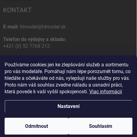
KONTAKT
E-mail:
htmodel@htmodel.sk
Telefon do výdejny a skladu:
+421 (0) 52 7768 212
Poštovní / Odběrná adresa:
Používáme cookies jen ke zlepšování služeb a sortimentu
HT model
pro vás modeláře. Pomáhají nám lépe porozumět tomu, co
Na letisko 49
hledáte a očekáváte od nás, vylepšují naše služby pro vás.
058 01 Poprad
Proto nám váš souhlas zvedne náladu a usnadní práci,
Slovenská Republika
která povede k vaší vyšší spokojenosti.
Viac informácií
Nastavení
Copyright 2026
HT model
. Všechna práva vyhrazena.
Upravit nastavení
cookies
Odmítnout
Souhlasím
Vytvořil Shoptet