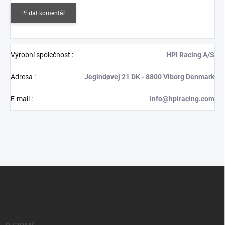
Přidat komentář
Výrobní společnost
:
HPI Racing A/S
Adresa
:
Jegindøvej 21 DK - 8800 Viborg Denmark
E-mail
:
info@hpiracing.com
Z
á
p
a
t