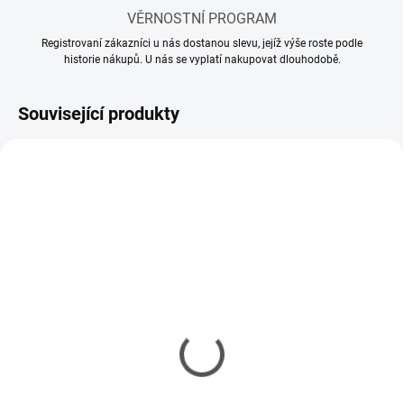
VĚRNOSTNÍ PROGRAM
Registrovaní zákazníci u nás dostanou slevu, jejíž výše roste podle
historie nákupů. U nás se vyplatí nakupovat dlouhodobě.
Související produkty
SKLADEM
SKLADEM
(3 KS)
(5 KS)
Ředidlo AMMO Acrylic
Transparator 17ml
Thinner 60ml
61 Kč
115 Kč
50 Kč bez DPH
94 Kč bez DPH