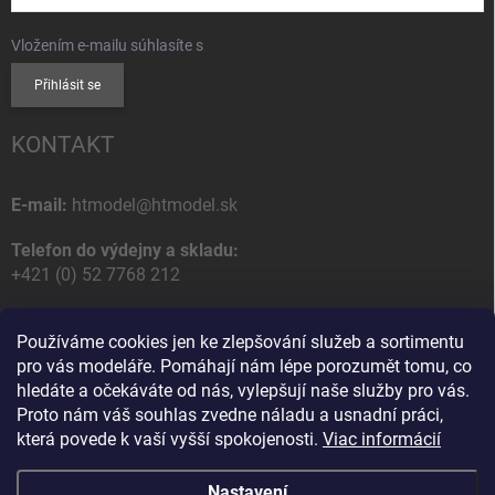
Vložením e-mailu súhlasíte s
podmienkami ochrany osobných údajov
Přihlásit se
KONTAKT
E-mail:
htmodel@htmodel.sk
Telefon do výdejny a skladu:
+421 (0) 52 7768 212
Poštovní / Odběrná adresa:
Používáme cookies jen ke zlepšování služeb a sortimentu
HT model
pro vás modeláře. Pomáhají nám lépe porozumět tomu, co
Na letisko 49
hledáte a očekáváte od nás, vylepšují naše služby pro vás.
058 01 Poprad
Proto nám váš souhlas zvedne náladu a usnadní práci,
Slovenská Republika
která povede k vaší vyšší spokojenosti.
Viac informácií
Nastavení