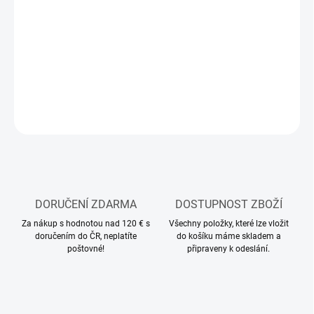
−
+
Přidat do košíku
Modelářský shader
DETAILNÍ INFORMACE
ZEPTAT SE
HLÍDAT
DORUČENÍ ZDARMA
DOSTUPNOST ZBOŽÍ
Za nákup s hodnotou nad 120 € s
Všechny položky, které lze vložit
doručením do ČR, neplatíte
do košíku máme skladem a
poštovné!
připraveny k odeslání.