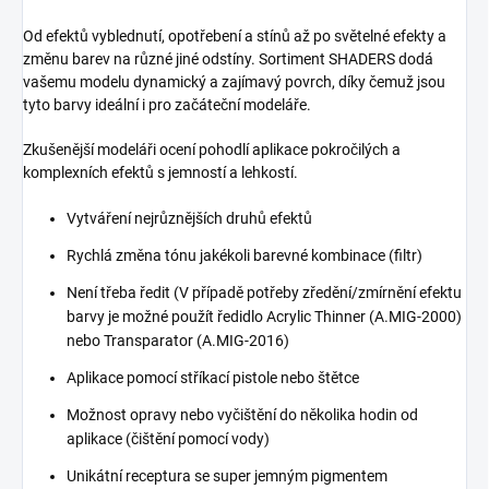
Od efektů vyblednutí, opotřebení a stínů až po světelné efekty a
změnu barev na různé jiné odstíny. Sortiment SHADERS dodá
vašemu modelu dynamický a zajímavý povrch, díky čemuž jsou
tyto barvy ideální i pro začáteční modeláře.
Zkušenější modeláři ocení pohodlí aplikace pokročilých a
komplexních efektů s jemností a lehkostí.
Vytváření nejrůznějších druhů efektů
Rychlá změna tónu jakékoli barevné kombinace (filtr)
Není třeba ředit (V případě potřeby zředění/zmírnění efektu
barvy je možné použít ředidlo Acrylic Thinner (A.MIG-2000)
nebo Transparator (A.MIG-2016)
Aplikace pomocí stříkací pistole nebo štětce
Možnost opravy nebo vyčištění do několika hodin od
aplikace (čištění pomocí vody)
Unikátní receptura se super jemným pigmentem