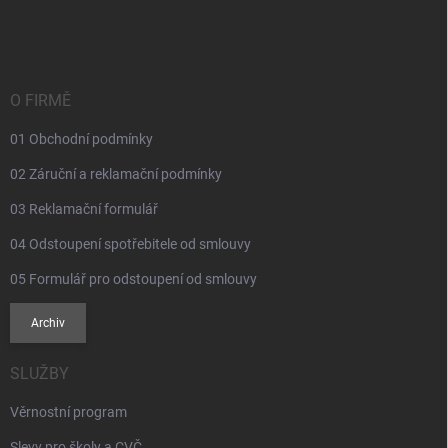
á
p
a
t
í
O FIRMĚ
01 Obchodní podmínky
02 Záruční a reklamační podmínky
03 Reklamační formulář
04 Odstoupení spotřebitele od smlouvy
05 Formulář pro odstoupení od smlouvy
Archiv
SLUŽBY
Věrnostní program
Slevy pro školy a CVČ