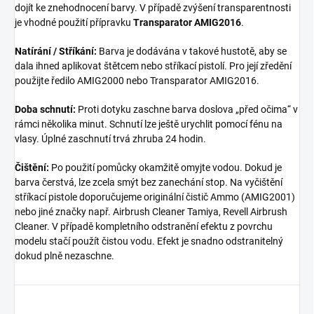
dojít ke znehodnocení barvy. V případě zvýšení transparentnosti
je vhodné použití přípravku
Transparator AMIG2016
.
Natírání / Stříkání:
Barva je dodávána v takové hustotě, aby se
dala ihned aplikovat štětcem nebo stříkací pistolí. Pro její zředění
použijte ředilo AMIG2000 nebo Transparator AMIG2016.
Doba schnutí:
Proti dotyku zaschne barva doslova „před očima“ v
rámci několika minut. Schnutí lze ještě urychlit pomocí fénu na
vlasy. Úplné zaschnutí trvá zhruba 24 hodin.
Čištění:
Po použití pomůcky okamžitě omyjte vodou. Dokud je
barva čerstvá, lze zcela smýt bez zanechání stop. Na vyčištění
stříkací pistole doporučujeme originální čistič Ammo (AMIG2001)
nebo jiné značky např. Airbrush Cleaner Tamiya, Revell Airbrush
Cleaner. V případě kompletního odstranění efektu z povrchu
modelu stačí použít čistou vodu. Efekt je snadno odstranitelný
dokud plně nezaschne.