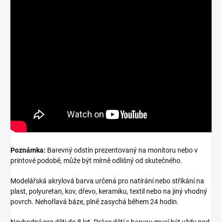
Poznámka:
Barevný odstín prezentovaný na monitoru nebo v
printové podobě, může být mírně odlišný od skutečného.
Modelářská akrylová barva určená pro natírání nebo stříkání na
plast, polyuretan, kov, dřevo, keramiku, textil nebo na jiný vhodný
povrch. Nehořlavá báze, plně zasychá během 24 hodin.
Nevhodné pro děti do 8 let. Práce dětí s barvou musí být vždy pod