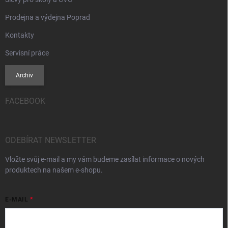
Prodejna a výdejna Poprad
Kontakty
Servisní práce
Archiv
FACEBOOK
ODEBÍRAT NEWSLETTER
Vložte svůj e-mail a my vám budeme zasílat informace o nových
produktech na našem e-shopu.
E-MAIL