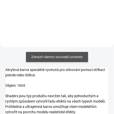
Měrná
358,82 Kč / 100 ml
cena:
Měrná
191,67 Kč / 100 ml
Do košíku
cena:
Do košíku
Zobrazit všechny související produkty
Akrylová barva speciálně vyvinutá pro stínování pomocí stříkací
pistole nebo štětce.
Objem: 10ml
Shaders jsou typ produktu navržen tak, aby jednoduchým a
rychlým způsobem vytvořil řadu efektů na všech typech modelů.
Průhledná a ultrajemná barva umožňuje všem modelářům
vytvořit na povrchu modelu realistické efekty.