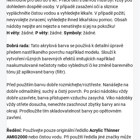
dohledem dospělé osoby. V případě zasažení očí a sliznice
vypláchněte čistou vodou a vyhledejte lékaře. V případě požití,
nevyvolejte zvracení, vyhledejte ihned lékařskou pomoc. Obsah
nádoby nepijte ani nejezte a nenatírejte si jej na pokožku!
H věty:
žádné.
P věty:
žádné.
Symboly:
žádné.
Dobrá rada:
Tato akrylová barva se používá k detailní úpravě
předem nastříkaného povrchu například modelu. Slouží k
vytvoření různých barevných efektů imitujících například
naakumulované nečistoty nebo vyblednutí či ke změně barevného
tónu již aplikované barvy (filtr).
Před použitím barvu dobře rozmíchejte/roztřeste. Nanášejte na
dobře odmaštěný, suchý a čistý povrch. Po práci nádobku vždy
dobře uzavřete, barva přístupem vzduchu zasychá. Víko nádobky
vždy otřete dosucha, nenechte zaschnout zbytky barvy ani na
okraji. Prodloužíte tím skladovatelnost barvy po opětovném
zavření.
Ředění:
Používejte pouze originální ředidlo
Acrylic Thinner
AMIG2000
nebo čistou vodu. Při použití ředidla jiné značky může