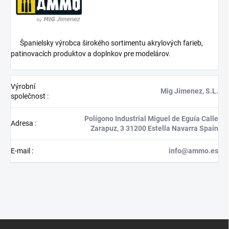
Španielsky výrobca širokého sortimentu akrylových farieb,
patinovacích produktov a doplnkov pre modelárov.
Výrobní
Mig Jimenez, S.L.
společnost
:
Polígono Industrial Miguel de Eguía Calle
Adresa
:
Zarapuz, 3 31200 Estella Navarra Spain
E-mail
:
info@ammo.es
Z