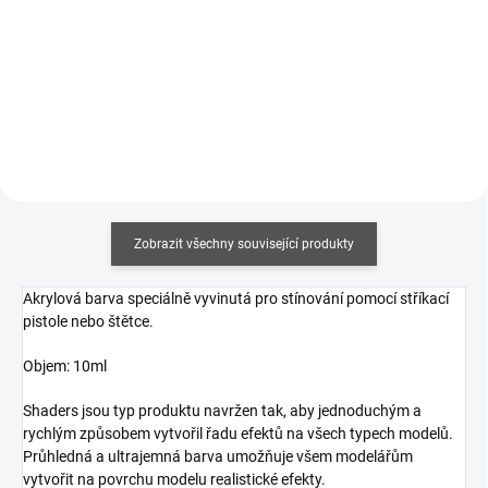
Měrná
358,82 Kč / 100 ml
cena:
Měrná
191,67 Kč / 100 ml
Do košíku
cena:
Do košíku
Zobrazit všechny související produkty
Akrylová barva speciálně vyvinutá pro stínování pomocí stříkací
pistole nebo štětce.
Objem: 10ml
Shaders jsou typ produktu navržen tak, aby jednoduchým a
rychlým způsobem vytvořil řadu efektů na všech typech modelů.
Průhledná a ultrajemná barva umožňuje všem modelářům
vytvořit na povrchu modelu realistické efekty.