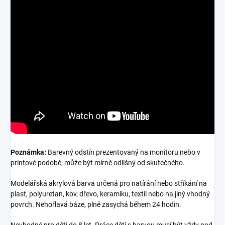
Poznámka:
Barevný odstín prezentovaný na monitoru nebo v
printové podobě, může být mírně odlišný od skutečného.
Modelářská akrylová barva určená pro natírání nebo stříkání na
plast, polyuretan, kov, dřevo, keramiku, textil nebo na jiný vhodný
povrch. Nehořlavá báze, plně zasychá během 24 hodin.
Nevhodné pro děti do 8 let. Práce dětí s barvou musí být vždy pod