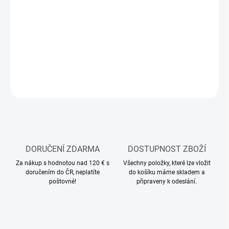
−
+
Přidat do košíku
Modelářský shader
DETAILNÍ INFORMACE
ZEPTAT SE
HLÍDAT
DORUČENÍ ZDARMA
DOSTUPNOST ZBOŽÍ
Za nákup s hodnotou nad 120 € s
Všechny položky, které lze vložit
doručením do ČR, neplatíte
do košíku máme skladem a
poštovné!
připraveny k odeslání.