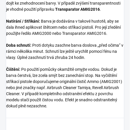
dojít ke znehodnocení barvy. V případě zvýšení transparentnosti
je vhodné použití přípravku
Transparator AMIG2016
.
Natírání / Stříkání:
Barva je dodávána v takové hustotě, aby se
dala ihned aplikovat štětcem nebo stříkací pistolí. Pro její zředění
použijte ředilo AMIG2000 nebo Transparator AMIG2016.
Doba schnutí:
Proti dotyku zaschne barva doslova „před očima“ v
rámci několika minut. Schnutí lze ještě urychlit pomocí fénu na
vlasy. Úplné zaschnutí trvá zhruba 24 hodin.
Čištění:
Po použití pomůcky okamžitě omyjte vodou. Dokud je
barva čerstvá, lze zcela smýt bez zanechání stop. Na vyčištění
stříkací pistole doporučujeme originální čistič Ammo (AMIG2001)
nebo jiné značky např. Airbrush Cleaner Tamiya, Revell Airbrush
Cleaner. V případě kompletního odstranění efektu z povrchu
modelu stačí použít čistou vodu. Efekt je snadno odstranitelný
dokud plně nezaschne.