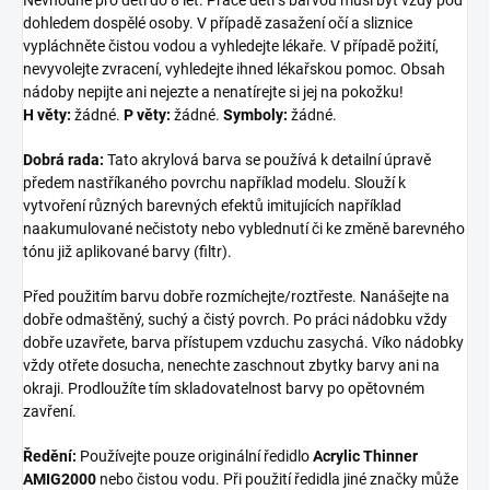
dohledem dospělé osoby. V případě zasažení očí a sliznice
vypláchněte čistou vodou a vyhledejte lékaře. V případě požití,
nevyvolejte zvracení, vyhledejte ihned lékařskou pomoc. Obsah
nádoby nepijte ani nejezte a nenatírejte si jej na pokožku!
H věty:
žádné.
P věty:
žádné.
Symboly:
žádné.
Dobrá rada:
Tato akrylová barva se používá k detailní úpravě
předem nastříkaného povrchu například modelu. Slouží k
vytvoření různých barevných efektů imitujících například
naakumulované nečistoty nebo vyblednutí či ke změně barevného
tónu již aplikované barvy (filtr).
Před použitím barvu dobře rozmíchejte/roztřeste. Nanášejte na
dobře odmaštěný, suchý a čistý povrch. Po práci nádobku vždy
dobře uzavřete, barva přístupem vzduchu zasychá. Víko nádobky
vždy otřete dosucha, nenechte zaschnout zbytky barvy ani na
okraji. Prodloužíte tím skladovatelnost barvy po opětovném
zavření.
Ředění:
Používejte pouze originální ředidlo
Acrylic Thinner
AMIG2000
nebo čistou vodu. Při použití ředidla jiné značky může