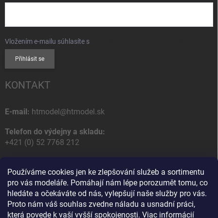
Vložením e-mailu súhlasíte s
podmienkami ochrany osobných údajov
Přihlásit se
KONTAKT
E-mail:
htmodel@htmodel.sk
Telefon do výdejny a skladu:
+421 (0) 52 7768 212
Poštovní / Odběrná adresa:
Používáme cookies jen ke zlepšování služeb a sortimentu
HT model
pro vás modeláře. Pomáhají nám lépe porozumět tomu, co
Na letisko 49
hledáte a očekáváte od nás, vylepšují naše služby pro vás.
058 01 Poprad
Proto nám váš souhlas zvedne náladu a usnadní práci,
Slovenská Republika
která povede k vaší vyšší spokojenosti.
Viac informácií