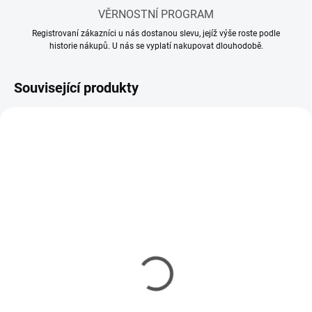
VĚRNOSTNÍ PROGRAM
Registrovaní zákazníci u nás dostanou slevu, jejíž výše roste podle
historie nákupů. U nás se vyplatí nakupovat dlouhodobě.
Související produkty
SKLADEM
SKLADEM
(3 KS)
(5 KS)
Ředidlo AMMO Acrylic
Transparator 17ml
Thinner 60ml
61 Kč
115 Kč
50 Kč bez DPH
94 Kč bez DPH