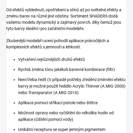
Od efektů vyblednutí, opotřebení a stínů až po světelné efekty a
změnu barev na různé jiné odstíny. Sortiment SHADERS dodá
vašemu modelu dynamický a zajímavý povrch, díky čemuž jsou
tyto barvy ideální i pro začáteční modeláře.
Zkušenější modeláři ocení pohodlí aplikace pokročilých a
komplexních efektů s jemností a lehkostí.
Vytváření nejrůznějších druhů efektů
Rychlá změna tónu jakékoli barevné kombinace (filtr)
Není třeba ředit (V případě potřeby zředění/zmírnění efektu
barvy je možné použít ředidlo Acrylic Thinner (A.MIG-2000)
nebo Transparator (A.MIG-2016)
Aplikace pomocí stříkací pistole nebo štětce
Možnost opravy nebo vyčištění do několika hodin od
aplikace (čištění pomocí vody)
Unikátní receptura se super jemným pigmentem