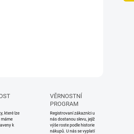
NOSTI DORUČENÍ
−
+
Přidat do košíku
lářský shader
ILNÍ INFORMACE
ZEPTAT SE
HLÍDAT
OST
VĚRNOSTNÍ
PROGRAM
, které lze
Registrovaní zákazníci u
ku máme
nás dostanou slevu, jejíž
raveny k
výše roste podle historie
nákupů. U nás se vyplatí