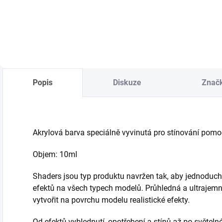
Do košíku
Popis
Diskuze
Znač
Akrylová barva speciálně vyvinutá pro stínování pomocí
Objem: 10ml
Shaders jsou typ produktu navržen tak, aby jednoduc
efektů na všech typech modelů. Průhledná a ultraj
vytvořit na povrchu modelu realistické efekty.
Od efektů vyblednutí, opotřebení a stínů až po světeln