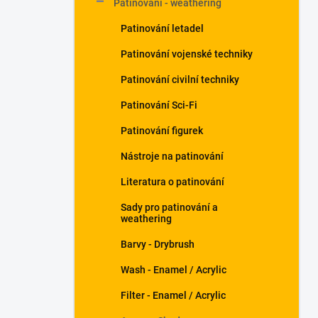
Patinování - weathering
a
n
Patinování letadel
e
Patinování vojenské techniky
l
Patinování civilní techniky
Patinování Sci-Fi
Patinování figurek
Nástroje na patinování
Literatura o patinování
Sady pro patinování a
weathering
Barvy - Drybrush
Wash - Enamel / Acrylic
Filter - Enamel / Acrylic