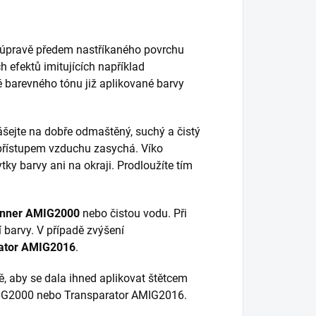
í úpravě předem nastříkaného povrchu
 efektů imitujících například
 barevného tónu již aplikované barvy
ášejte na dobře odmaštěný, suchý a čistý
 přístupem vzduchu zasychá. Víko
y barvy ani na okraji. Prodloužíte tím
inner AMIG2000
nebo čistou vodu. Při
 barvy. V případě zvýšení
ator AMIG2016
.
, aby se dala ihned aplikovat štětcem
o AMIG2000 nebo Transparator AMIG2016.