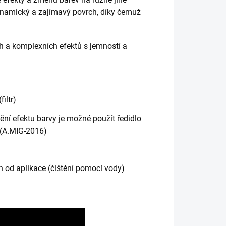
amický a zajímavý povrch, díky čemuž
h a komplexních efektů s jemností a
iltr)
nění efektu barvy je možné použít ředidlo
 (A.MIG-2016)
 od aplikace (čištění pomocí vody)