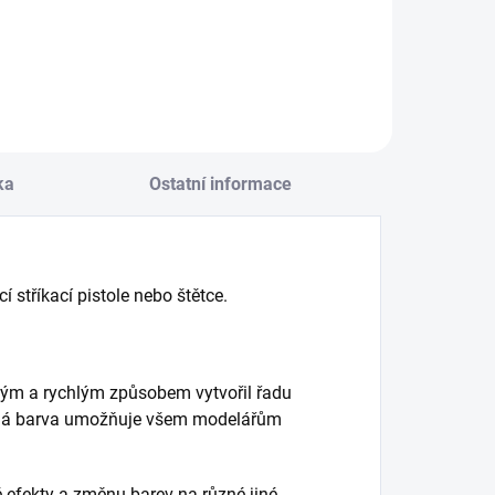
ka
Ostatní informace
 stříkací pistole nebo štětce.
hým a rychlým způsobem vytvořil řadu
emná barva umožňuje všem modelářům
é efekty a změnu barev na různé jiné