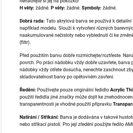
nenatírejte si jej na pokožku!
H věty:
žádné.
P věty:
žádné.
Symboly:
žádné.
Dobrá rada:
Tato akrylová barva se používá k detailn
například modelu. Slouží k vytvoření různých barevných
naakumulované nečistoty nebo vyblednutí či ke změně
(filtr).
Před použitím barvu dobře rozmíchejte/roztřeste. Nan
povrch. Po práci nádobku vždy dobře uzavřete, barva
nádobky vždy otřete dosucha, nenechte zaschnout zbytk
skladovatelnost barvy po opětovném zavření.
Ředění:
Používejte pouze originální ředidlo
Acrylic Th
použití ředidla jiné značky může dojít ke znehodnocení
transparentnosti je vhodné použití přípravku
Transpar
Natírání / Stříkání:
Barva je dodávána v takové hustotě
nebo stříkací pistolí. Pro její zředění použijte ředil