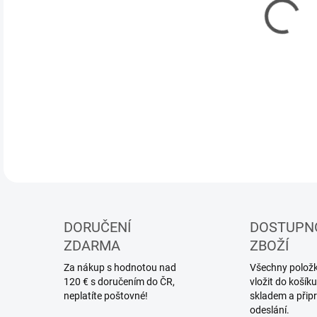
MOŽ
Mode
DETA
DORUČENÍ
DOSTUPN
ZDARMA
ZBOŽÍ
Za nákup s hodnotou nad
Všechny položky
120 € s doručením do ČR,
vložit do koší
neplatíte poštovné!
skladem a přip
odeslání.