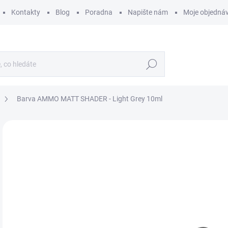
Kontakty
Blog
Poradna
Napište nám
Moje objedná
Hledat
Barva AMMO MATT SHADER - Light Grey 10ml
ZNAČKA:
AMMO BY MIG JIMENEZ
8
65 
Měr
800 
cena
SK
MŮŽ
DO:
11.