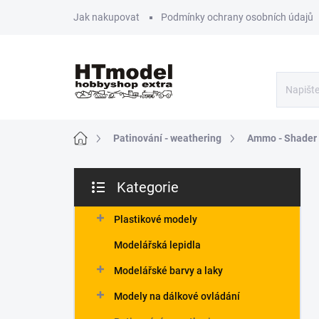
Přejít
Jak nakupovat
Podmínky ochrany osobních údajů
na
obsah
Domů
Patinování - weathering
Ammo - Shader
P
Kategorie
o
Přeskočit
s
kategorie
t
Plastikové modely
r
Modelářská lepidla
a
n
Modelářské barvy a laky
n
Modely na dálkové ovládání
í
p