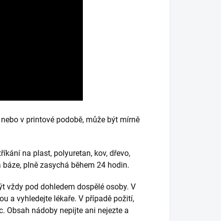
nebo v printové podobě, může být mírně
íkání na plast, polyuretan, kov, dřevo,
vá báze, plně zasychá během 24 hodin.
 být vždy pod dohledem dospělé osoby. V
u a vyhledejte lékaře. V případě požití,
c. Obsah nádoby nepijte ani nejezte a