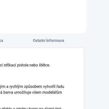
ka
Ostatní informace
 stříkací pistole nebo štětce.
hým a rychlým způsobem vytvořil řadu
emná barva umožňuje všem modelářům
é efekty a změnu barev na různé jiné