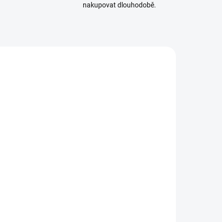
nakupovat dlouhodobě.
3212017
SKLADEM
(1 KS)
ransparator
60ml
120 Kč
8 Kč bez DPH
ěrná
00 Kč / 100 ml
ena:
Do košíku