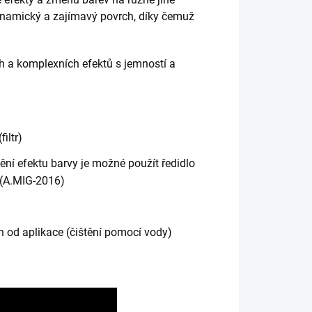
amický a zajímavý povrch, díky čemuž
h a komplexních efektů s jemností a
iltr)
nění efektu barvy je možné použít ředidlo
 (A.MIG-2016)
 od aplikace (čištění pomocí vody)