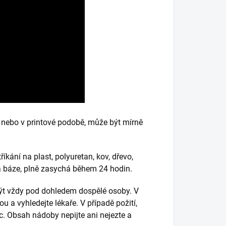
nebo v printové podobě, může být mírně
íkání na plast, polyuretan, kov, dřevo,
vá báze, plně zasychá během 24 hodin.
 být vždy pod dohledem dospělé osoby. V
u a vyhledejte lékaře. V případě požití,
c. Obsah nádoby nepijte ani nejezte a