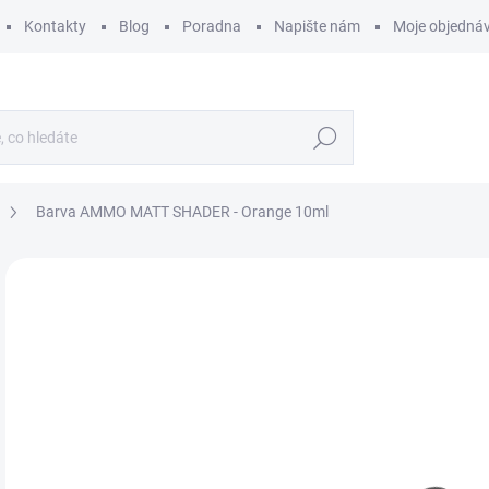
Kontakty
Blog
Poradna
Napište nám
Moje objedná
Hledat
Barva AMMO MATT SHADER - Orange 10ml
ZNAČKA:
AMMO BY MIG JIMENEZ
5
48 
Měr
590 
cena
SK
MŮŽ
DO:
12.