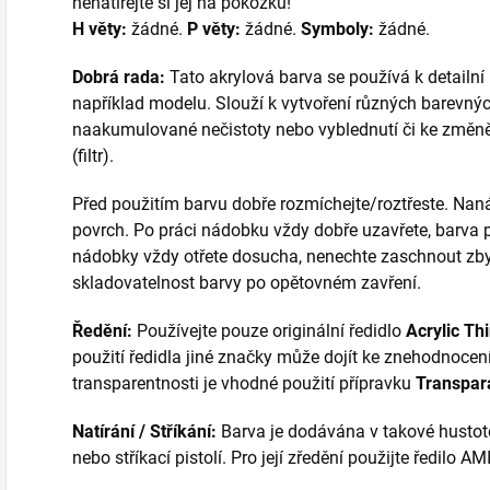
nenatírejte si jej na pokožku!
H věty:
žádné.
P věty:
žádné.
Symboly:
žádné.
Dobrá rada:
Tato akrylová barva se používá k detailn
například modelu. Slouží k vytvoření různých barevných
naakumulované nečistoty nebo vyblednutí či ke změně
(filtr).
Před použitím barvu dobře rozmíchejte/roztřeste. Nan
povrch. Po práci nádobku vždy dobře uzavřete, barva
nádobky vždy otřete dosucha, nenechte zaschnout zbytk
skladovatelnost barvy po opětovném zavření.
Ředění:
Používejte pouze originální ředidlo
Acrylic Th
použití ředidla jiné značky může dojít ke znehodnocení
transparentnosti je vhodné použití přípravku
Transpar
Natírání / Stříkání:
Barva je dodávána v takové hustotě
nebo stříkací pistolí. Pro její zředění použijte ředil