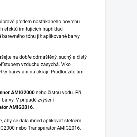
í úpravě předem nastříkaného povrchu
 efektů imitujících například
 barevného tónu již aplikované barvy
ášejte na dobře odmaštěný, suchý a čistý
 přístupem vzduchu zasychá. Víko
y barvy ani na okraji. Prodloužíte tím
inner AMIG2000
nebo čistou vodu. Při
 barvy. V případě zvýšení
ator AMIG2016
.
, aby se dala ihned aplikovat štětcem
o AMIG2000 nebo Transparator AMIG2016.