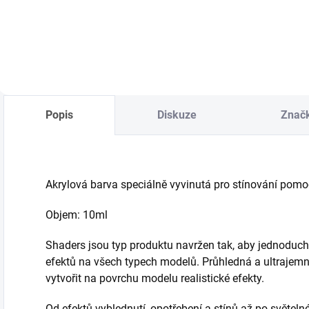
Do košíku
Popis
Diskuze
Znač
Akrylová barva speciálně vyvinutá pro stínování pomocí
Objem: 10ml
Shaders jsou typ produktu navržen tak, aby jednoduc
efektů na všech typech modelů. Průhledná a ultraj
vytvořit na povrchu modelu realistické efekty.
Od efektů vyblednutí, opotřebení a stínů až po světeln