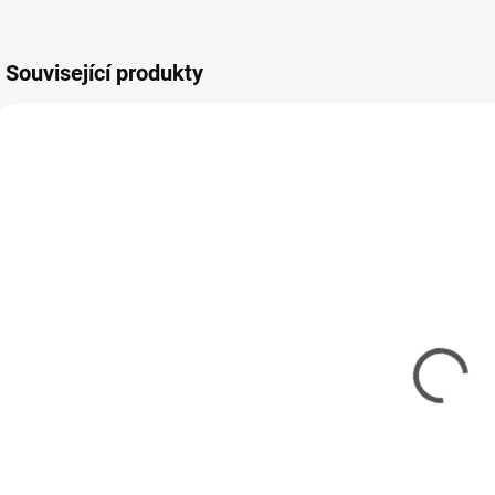
Související produkty
3212000
3212016
SKLADEM
SKLADEM
(3 KS)
(5 KS)
Ředidlo AMMO
Transparator
T
Acrylic
17ml
Thinner 60ml
61 Kč
115 Kč
50 Kč bez DPH
9
94 Kč bez DPH
Měrná
M
358,82 Kč / 100 ml
2
cena:
c
Měrná
191,67 Kč / 100 ml
Do košíku
cena: