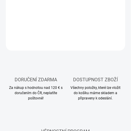
Modely Monti System
DETAILNÍ INFORMACE
ZEPTAT SE
HLÍDAT
DORUČENÍ ZDARMA
DOSTUPNOST ZBOŽÍ
Za nákup s hodnotou nad 120 € s
Všechny položky, které lze vložit
doručením do ČR, neplatíte
do košíku máme skladem a
poštovné!
připraveny k odeslání.