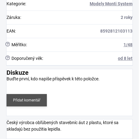
Kategorie
:
Modely Monti System
Záruka
:
2 roky
EAN
:
8592812103113
?
Měřítko
:
1/48
?
Doporučený věk
:
od 8 let
Diskuze
Buďte první, kdo napíše příspěvek k této položce.
Přidat komentář
Český výrobca obľúbených stavebníc áut z plastu, ktoré sa
skladajú bez použitia lepidla.