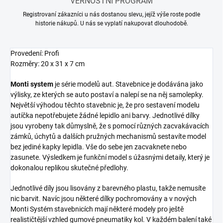
VĚRNOSTNÍ PROGRAM
Registrovaní zákazníci u nás dostanou slevu, jejíž výše roste podle
historie nákupů. U nás se vyplatí nakupovat dlouhodobě.
Provedení: Profi
Rozměry: 20 x 31 x 7 cm
Monti system
je série modelů aut. Stavebnice je dodávána jako
výlisky, ze kterých se auto postaví a nalepí se na něj samolepky.
Největší výhodou těchto stavebnic je, že pro sestavení modelu
autíčka nepotřebujete žádné lepidlo ani barvy. Jednotlivé dílky
jsou vyrobeny tak důmyslně, že s pomocí různých zacvakávacích
zámků, úchytů a dalších pružných mechanismů sestavíte model
bez jediné kapky lepidla. Vše do sebe jen zacvaknete nebo
zasunete. Výsledkem je funkční model s úžasnými detaily, který je
dokonalou replikou skutečné předlohy.
Jednotlivé díly jsou lisovány z barevného plastu, takže nemusíte
nic barvit. Navíc jsou některé dílky pochromovány a v nových
Monti Systém stavebnicích mají některé modely pro ještě
realističtější vzhled gumové pneumatiky kol. V každém balení také