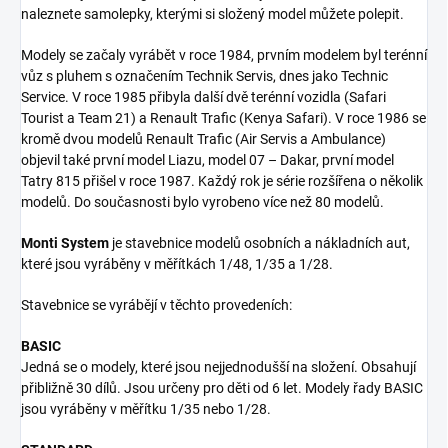
naleznete samolepky, kterými si složený model můžete polepit.
Modely se začaly vyrábět v roce 1984, prvním modelem byl terénní
vůz s pluhem s označením Technik Servis, dnes jako Technic
Service. V roce 1985 přibyla další dvě terénní vozidla (Safari
Tourist a Team 21) a Renault Trafic (Kenya Safari). V roce 1986 se
kromě dvou modelů Renault Trafic (Air Servis a Ambulance)
objevil také první model Liazu, model 07 – Dakar, první model
Tatry 815 přišel v roce 1987. Každý rok je série rozšířena o několik
modelů. Do současnosti bylo vyrobeno více než 80 modelů.
Monti System
je stavebnice modelů osobních a nákladních aut,
které jsou vyráběny v měřítkách 1/48, 1/35 a 1/28.
Stavebnice se vyrábějí v těchto provedeních:
BASIC
Jedná se o modely, které jsou nejjednodušší na složení. Obsahují
přibližně 30 dílů. Jsou určeny pro děti od 6 let. Modely řady BASIC
jsou vyráběny v měřítku 1/35 nebo 1/28.