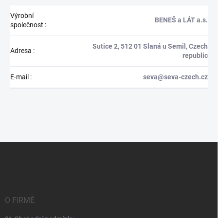
Výrobní
BENEŠ a LÁT a.s.
společnost
:
Sutice 2, 512 01 Slaná u Semil, Czech
Adresa
:
republic
E-mail
:
seva@seva-czech.cz
Z
á
p
a
t
í
O FIRMĚ