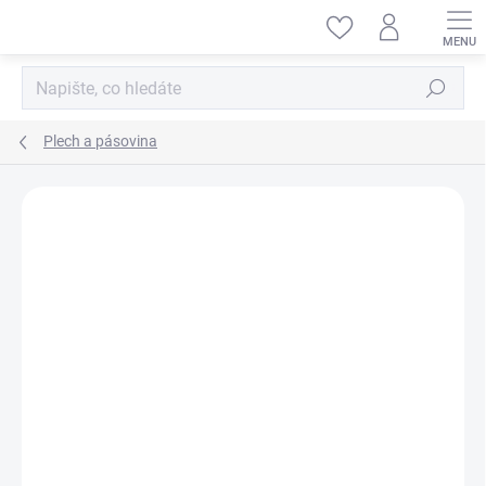
Přejít
na
obsah
Hledat
Plech a pásovina
ZNAČKA:
KAVAN