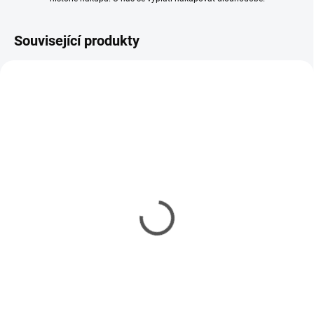
Související produkty
SKLADEM
SKLADEM
(8 KS)
(9 KS)
Ocelové pravítko 150mm
Sada jehlových pilníků s
rukojetí 190mm (6ks)
119 Kč
211 Kč
97 Kč bez DPH
172 Kč bez DPH
Do košíku
Do košíku