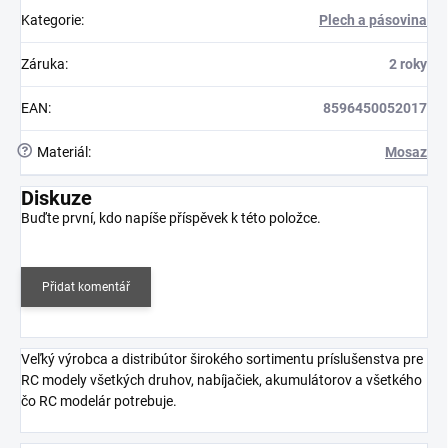
Kategorie
:
Plech a pásovina
Záruka
:
2 roky
EAN
:
8596450052017
?
Materiál
:
Mosaz
Diskuze
Buďte první, kdo napíše příspěvek k této položce.
Přidat komentář
Veľký výrobca a distribútor širokého sortimentu príslušenstva pre
RC modely všetkých druhov, nabíjačiek, akumulátorov a všetkého
čo RC modelár potrebuje.