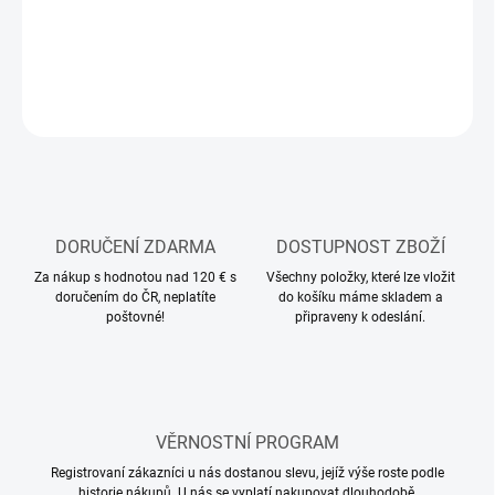
DETAILNÍ INFORMACE
ZEPTAT SE
HLÍDAT
DORUČENÍ ZDARMA
DOSTUPNOST ZBOŽÍ
Za nákup s hodnotou nad 120 € s
Všechny položky, které lze vložit
doručením do ČR, neplatíte
do košíku máme skladem a
poštovné!
připraveny k odeslání.
VĚRNOSTNÍ PROGRAM
Registrovaní zákazníci u nás dostanou slevu, jejíž výše roste podle
historie nákupů. U nás se vyplatí nakupovat dlouhodobě.