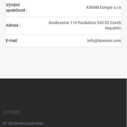
Výrobní
KAVAN Europe s.r.o
společnost
:
Doubravice 110 Pardubice 533 53 Czech
Adresa
:
Republic
E-mail
:
info@kavanrc.com
Z
á
p
a
t
í
O FIRMĚ
01 Obchodní podmínky