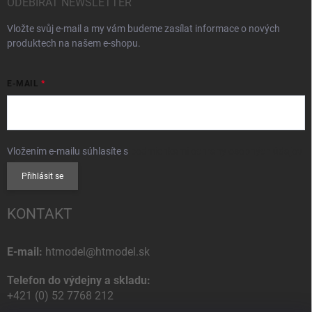
ODEBÍRAT NEWSLETTER
Vložte svůj e-mail a my vám budeme zasílat informace o nových
produktech na našem e-shopu.
E-MAIL
Vložením e-mailu súhlasíte s
podmienkami ochrany osobných údajov
Přihlásit se
KONTAKT
E-mail:
htmodel@htmodel.sk
Telefon do výdejny a skladu:
+421 (0) 52 7768 212