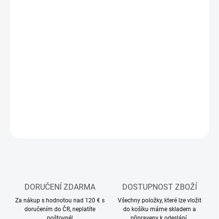
12.8.2026
MOŽNOSTI
DORUČENÍ
−
+
Přidat do košíku
Modelářská nabíječka
DETAILNÍ INFORMACE
ZEPTAT SE
HLÍDAT
DORUČENÍ ZDARMA
DOSTUPNOST ZBOŽÍ
Za nákup s hodnotou nad 120 € s
Všechny položky, které lze vložit
doručením do ČR, neplatíte
do košíku máme skladem a
poštovné!
připraveny k odeslání.