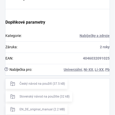
Doplňkové parametry
Kategorie
:
Nabíječky a zdroje
Záruka
:
2 roky
EAN
:
4046032091025
?
Nabíječka pro
:
Univerzální
,
Ni-XX
,
Li-XX
,
Pb
Český návod na použití (37.5 kB)
Slovenský návod na použitie (32 kB)
EN_DE_original_manual (2.2 MB)