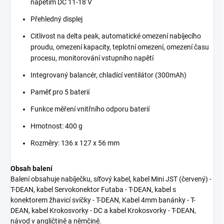
napětím DC 11-18 V
Přehledný displej
Citlivost na delta peak, automatické omezení nabíjecího
proudu, omezení kapacity, teplotní omezení, omezení času
procesu, monitorování vstupního napětí
Integrovaný balancér, chladící ventilátor (300mAh)
Paměť pro 5 baterií
Funkce měření vnitřního odporu baterií
Hmotnost: 400 g
Rozměry: 136 x 127 x 56 mm
Obsah balení
Balení obsahuje nabíječku, síťový kabel, kabel Mini JST (červený) -
T-DEAN, kabel Servokonektor Futaba - T-DEAN, kabel s
konektorem žhavicí svíčky - T-DEAN, Kabel 4mm banánky - T-
DEAN, kabel Krokosvorky - DC a kabel Krokosvorky - T-DEAN,
návod v angličtině a němčině.