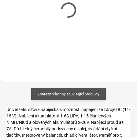
Carson RC Drakuro
Carson RC Drakuro
Monster Truck BL 3S
Monster Truck BL 3S
4WD antracitový 1/8 RTR
4WD modrý 1/8 RTR
7 277 Kč
7 277 Kč
5 916 Kč bez DPH
5 916 Kč bez DPH
Do košíku
Do košíku
Zobrazit všechny související produkty
Univerzální síťová nabíječka s možností napájení ze zdroje DC (11-
18 V). Nabíjení akumulátorů 1-6S LiPo, 1-15 článkových
NiMH/NiCd a olověných akumulátorů 2-20V. Nabíjecí proud až
7A. Přehledný černobílý podsvícený displej, ovládání čtyřmi
tlačítky. Integrovaný balancér, chladící ventilátor. Paměť pro 5