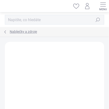
Přejít
na
obsah
Hledat
Nabíječky a zdroje
ZNAČKA:
ROBITRONIC