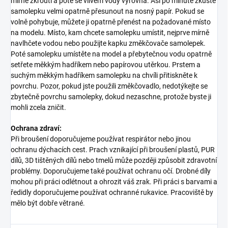
mírně zkroutí a poté se vlivem vody vyrovná. Asi po minutě zkuste
samolepku velmi opatrně přesunout na nosný papír. Pokud se
volně pohybuje, můžete ji opatrně přenést na požadované místo
na modelu. Místo, kam chcete samolepku umístit, nejprve mírně
navlhčete vodou nebo použijte kapku změkčovače samolepek.
Poté samolepku umístěte na model a přebytečnou vodu opatrně
setřete měkkým hadříkem nebo papírovou utěrkou. Prstem a
suchým měkkým hadříkem samolepku na chvíli přitiskněte k
povrchu. Pozor, pokud jste použili změkčovadlo, nedotýkejte se
zbytečně povrchu samolepky, dokud nezaschne, protože byste ji
mohli zcela zničit.
Ochrana zdraví:
Při broušení doporučujeme používat respirátor nebo jinou
ochranu dýchacích cest. Prach vznikající při broušení plastů, PUR
dílů, 3D tištěných dílů nebo tmelů může později způsobit zdravotní
problémy. Doporučujeme také používat ochranu očí. Drobné díly
mohou při práci odlétnout a ohrozit váš zrak. Při práci s barvami a
ředidly doporučujeme používat ochranné rukavice. Pracoviště by
mělo být dobře větrané.