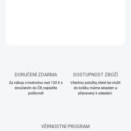
Stavebnice plastového modelu auta
DETAILNÍ INFORMACE
ZEPTAT SE
HLÍDAT
DORUČENÍ ZDARMA
DOSTUPNOST ZBOŽÍ
Za nákup s hodnotou nad 120 € s
Všechny položky, které lze vložit
doručením do ČR, neplatíte
do košíku máme skladem a
poštovné!
připraveny k odeslání.
VĚRNOSTNÍ PROGRAM