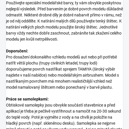
Používejte speciální modelářské barvy, ty vám obvykle poskytnou
nejlepší výsledek. Před barvením je dobré povrch modelu důkladně
odmastit. Některé drobné díly je dobré nabarvit přímo v rámu, než
je od něj oddělíte. K natírání malých dílů používejte tenký štětec. K
natírání velkých ploch modelu použijte široký štětec. Jednotlivé
barvy vždy nechte dobře zaschnout, zabráníte tak zkažení celého
modelu jen kvůli netrpělivosti.
Doporučení:
Pro dosažení dokonalého vzhledu modelů aut nebo při potřebě
natřít větší plochu (trupy civilních letadel, trupy lodí)
doporučujeme povrch nastříkat sprejem TAMIYA (široký výběr
najdete v naší nabídce) nebo modelářským airbrushem. Model s
nastříkaným povrchem má mnohem realističtější vzhled než
model namalovaný štětcem nebo ponechaný v barvě plastu.
Práce se samolepkami:
Obtiskové samolepky jsou obvykle součástí stavebnice a před
aplikací je třeba je pečlivě vystřihnout a namočit na 20-30 sekund
do teplé vody. Poté je vyjměte z vody a na chvíli je položte na
hladký povrch (např. skleněnou desku). Samolepka se nejprve