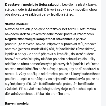
K sestavení modelu je třeba zakoupit:
Lepidlo na plasty, barvy,
štětce, modelářské nářadí. Dárkové sady / sady modelů mohou
obsahovat také základní barvy, lepidlo a štětec.
Stavba modelu:
Návod na stavbu je obvykle obrázkový, bez textu. S rozumným
návodem krok za krokem zvládne model postavit i začátečník.
Nejprve zkontrolujte kompletnost stavebnice
a pečlivě
prostudujte stavební návod. Připravte si pracovní stůl, pracovní
nástroje (pinzetu, modelářský nůž, štípací kleště, různé štětce),
lepidlo a barvy. Je dobré připravit si krabičku, do které budete
hotové stavební skupiny ukládat po dobu schnutí lepidla. Dílky
oddělte od rámu pomocí ostrých plastových štípacích kleští nebo
ostrého modelářského nože. Dávejte pozor, aby se díl neodrazil a
neztratil. Vždy oddělujte od rámečku pouze díl, který budete ihned
používat. Lepidlo nanášejte v co nejmenším množství a pouze na
styčné plochy dílů. Čím čistší bude vaše práce, tím hezčí bude
výsledek. Při stavbě nespěchejte, obvykle je lepší nechat lepidlo
důkladně zaschnout, třeba i do druhého dne.
Barvení modelu: