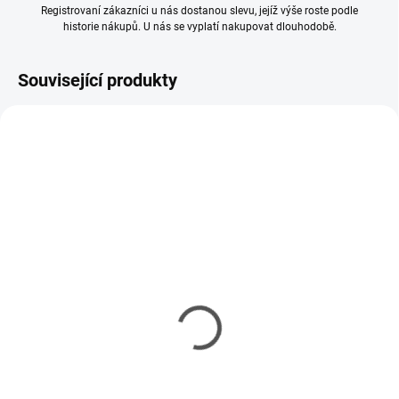
Registrovaní zákazníci u nás dostanou slevu, jejíž výše roste podle
historie nákupů. U nás se vyplatí nakupovat dlouhodobě.
Související produkty
SKLADEM
SKLADEM
(58 KS)
(16 KS)
Lepidlo Tamiya Cement
Lepidlo Tamiya Cement
so štetcom 40ml
so štetcom 20ml
85 Kč
75 Kč
69 Kč bez DPH
61 Kč bez DPH
Měrná
Měrná
212,50 Kč / 100 ml
375 Kč / 100 ml