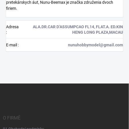
pretekárskych áut, Nunu-Beemax je značka združenia dvoch
firiem.
Adresa
ALA.DR.CAR D’ASSUMPCAO FL14, FLAT.A. ED.KIN
:
HENG LONG PLAZA,MACAU
E-mail
:
nunuhobbymodel@gmail.com
Z
á
p
a
t
í
O FIRMĚ
01 Obchodní podmínky