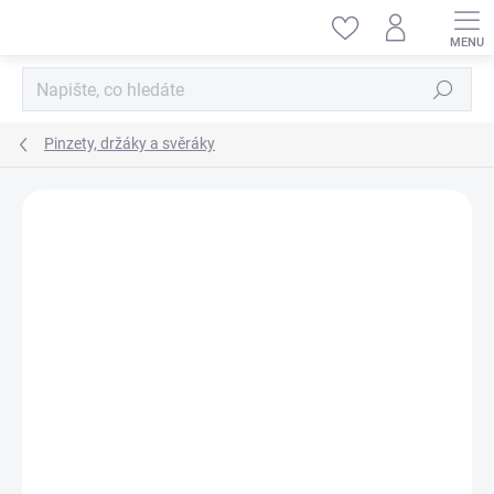
Přejít
na
obsah
Hledat
Pinzety, držáky a svěráky
ZNAČKA:
AMAZING ART