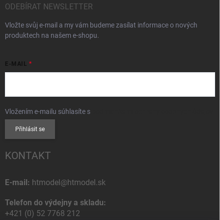
ODEBÍRAT NEWSLETTER
Vložte svůj e-mail a my vám budeme zasílat informace o nových
produktech na našem e-shopu.
E-MAIL
Vložením e-mailu súhlasíte s
podmienkami ochrany osobných údajov
Přihlásit se
KONTAKT
E-mail:
htmodel@htmodel.sk
Telefon do výdejny a skladu:
+421 (0) 52 7768 212