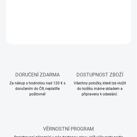
Modelářská pinzeta
DETAILNÍ INFORMACE
ZEPTAT SE
HLÍDAT
DORUČENÍ ZDARMA
DOSTUPNOST ZBOŽÍ
Za nákup s hodnotou nad 120 € s
Všechny položky, které lze vložit
doručením do ČR, neplatíte
do košíku máme skladem a
poštovné!
připraveny k odeslání.
VĚRNOSTNÍ PROGRAM