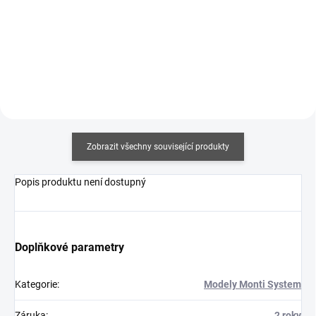
307 Kč bez DPH
Detail
Do košíku
Zobrazit všechny související produkty
Popis produktu není dostupný
Doplňkové parametry
Kategorie
:
Modely Monti System
Záruka
:
2 roky