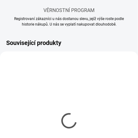
VĚRNOSTNÍ PROGRAM
Registrovaní zákazníci u nás dostanou slevu, jejíž výše roste podle
historie nákupů. U nás se vyplatí nakupovat dlouhodobě.
Související produkty
MOMENTÁLNĚ NEDOSTUPNÉ
SKLADEM
(2 KS)
Model set - Nářadí pro
Kleště vyštipovací
modeláře
Tamiya Side Cutter Gray
337 Kč
378 Kč
274 Kč bez DPH