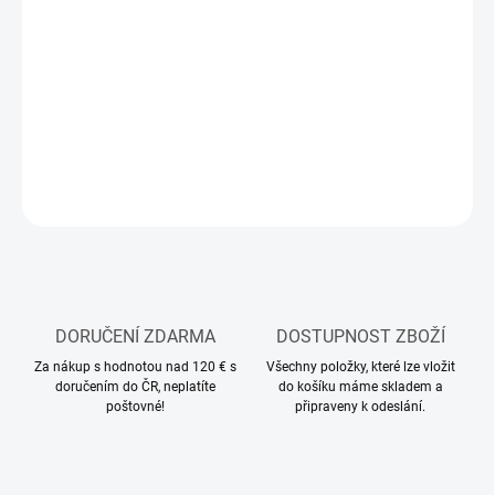
11.8.2026
MOŽNOSTI
DORUČENÍ
−
+
Přidat do košíku
ZEPTAT SE
HLÍDAT
DORUČENÍ ZDARMA
DOSTUPNOST ZBOŽÍ
Za nákup s hodnotou nad 120 € s
Všechny položky, které lze vložit
doručením do ČR, neplatíte
do košíku máme skladem a
poštovné!
připraveny k odeslání.