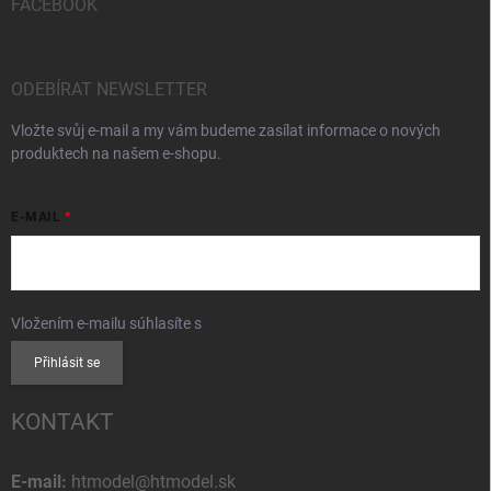
FACEBOOK
ODEBÍRAT NEWSLETTER
Vložte svůj e-mail a my vám budeme zasílat informace o nových
produktech na našem e-shopu.
E-MAIL
Vložením e-mailu súhlasíte s
podmienkami ochrany osobných údajov
Přihlásit se
KONTAKT
E-mail:
htmodel@htmodel.sk