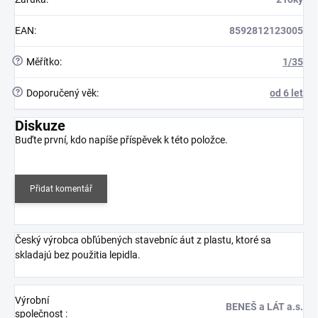
EAN
:
8592812123005
?
Měřítko
:
1/35
?
Doporučený věk
:
od 6 let
Diskuze
Buďte první, kdo napíše příspěvek k této položce.
Přidat komentář
Český výrobca obľúbených stavebníc áut z plastu, ktoré sa
skladajú bez použitia lepidla.
Výrobní
BENEŠ a LÁT a.s.
společnost
: