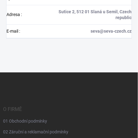
Sutice 2, 512 01 Slaná u Semil, Czech
Adresa
:
republic
E-mail
:
seva@seva-czech.cz
Z
á
p
a
t
í
O FIRMĚ
01 Obchodní podmínky
02 Záruční a reklamační podmínky