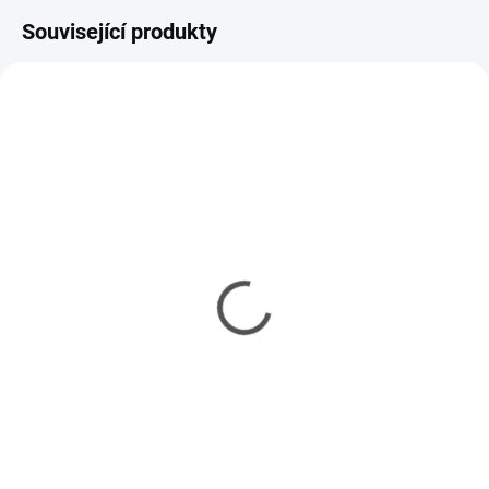
Související produkty
MOMENTÁLNĚ NEDOSTUPNÉ
SKLADEM
(1 KS)
T-55A Soviet MBT 1/16
Tiger P 1/16 KIT Hooben
KIT
10 795 Kč
10 868 Kč
8 776 Kč bez DPH
8 836 Kč bez DPH
Do košíku
Detail