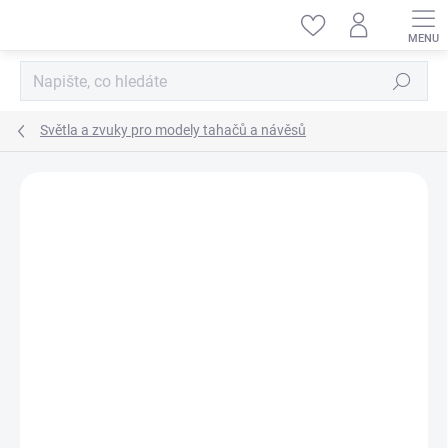
Přejít
na
obsah
Hledat
Světla a zvuky pro modely tahačů a návěsů
ZNAČKA:
Š-HOBBY