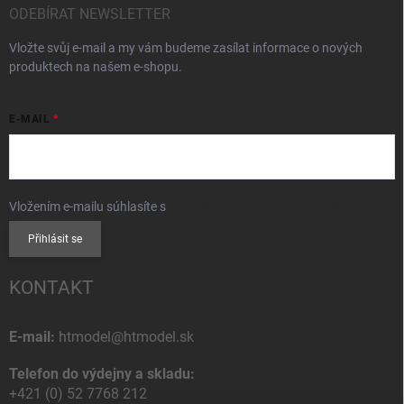
ODEBÍRAT NEWSLETTER
Vložte svůj e-mail a my vám budeme zasílat informace o nových
produktech na našem e-shopu.
E-MAIL
Vložením e-mailu súhlasíte s
podmienkami ochrany osobných údajov
Přihlásit se
KONTAKT
E-mail:
htmodel@htmodel.sk
Telefon do výdejny a skladu:
+421 (0) 52 7768 212