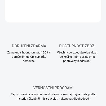
ZEPTAT SE
HLÍDAT
DORUČENÍ ZDARMA
DOSTUPNOST ZBOŽÍ
Za nákup s hodnotou nad 120 € s
Všechny položky, které lze vložit
doručením do ČR, neplatíte
do košíku máme skladem a
poštovné!
připraveny k odeslání.
VĚRNOSTNÍ PROGRAM
Registrovaní zákazníci u nás dostanou slevu, jejíž výše roste podle
historie nákupů. U nás se vyplatí nakupovat dlouhodobě.