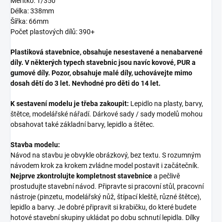
Měřítko: 1/350
Délka: 338mm
Šířka: 66mm
Počet plastových dílů: 390+
Plastiková stavebnice, obsahuje nesestavené a nenabarvené
díly. V některých typech stavebnic jsou navíc kovové, PUR a
gumové díly. Pozor, obsahuje malé díly, uchovávejte mimo
dosah dětí do 3 let. Nevhodné pro děti do 14 let.
K sestavení modelu je třeba zakoupit:
Lepidlo na plasty, barvy,
štětce, modelářské nářadí. Dárkové sady / sady modelů mohou
obsahovat také základní barvy, lepidlo a štětec.
Stavba modelu:
Návod na stavbu je obvykle obrázkový, bez textu. S rozumným
návodem krok za krokem zvládne model postavit i začátečník.
Nejprve zkontrolujte kompletnost stavebnice
a pečlivě
prostudujte stavební návod. Připravte si pracovní stůl, pracovní
nástroje (pinzetu, modelářský nůž, štípací kleště, různé štětce),
lepidlo a barvy. Je dobré připravit si krabičku, do které budete
hotové stavební skupiny ukládat po dobu schnutí lepidla. Dílky