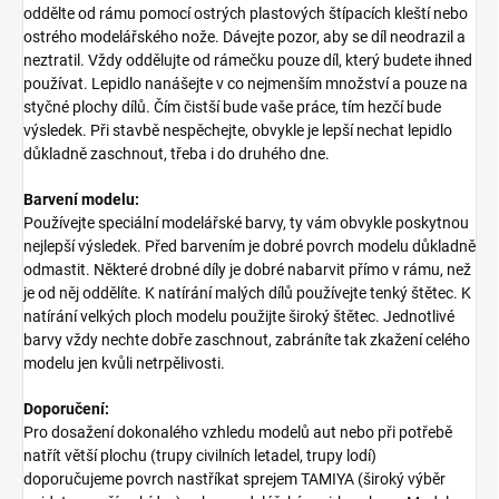
oddělte od rámu pomocí ostrých plastových štípacích kleští nebo
ostrého modelářského nože. Dávejte pozor, aby se díl neodrazil a
neztratil. Vždy oddělujte od rámečku pouze díl, který budete ihned
používat. Lepidlo nanášejte v co nejmenším množství a pouze na
styčné plochy dílů. Čím čistší bude vaše práce, tím hezčí bude
výsledek. Při stavbě nespěchejte, obvykle je lepší nechat lepidlo
důkladně zaschnout, třeba i do druhého dne.
Barvení modelu:
Používejte speciální modelářské barvy, ty vám obvykle poskytnou
nejlepší výsledek. Před barvením je dobré povrch modelu důkladně
odmastit. Některé drobné díly je dobré nabarvit přímo v rámu, než
je od něj oddělíte. K natírání malých dílů používejte tenký štětec. K
natírání velkých ploch modelu použijte široký štětec. Jednotlivé
barvy vždy nechte dobře zaschnout, zabráníte tak zkažení celého
modelu jen kvůli netrpělivosti.
Doporučení:
Pro dosažení dokonalého vzhledu modelů aut nebo při potřebě
natřít větší plochu (trupy civilních letadel, trupy lodí)
doporučujeme povrch nastříkat sprejem TAMIYA (široký výběr