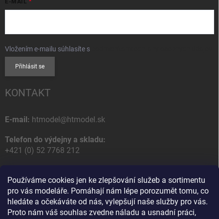
E-MAIL
Vložením e-mailu súhlasíte s
podmienkami ochrany osobných údajov
Přihlásit se
KONTAKT
E-mail:
htmodel@htmodel.sk
Telefon do výdejny a skladu:
+421 (0) 52 7768 212
Poštovní / Odběrná adresa:
Používáme cookies jen ke zlepšování služeb a sortimentu
HT model
pro vás modeláře. Pomáhají nám lépe porozumět tomu, co
Na letisko 49
hledáte a očekáváte od nás, vylepšují naše služby pro vás.
058 01 Poprad
Proto nám váš souhlas zvedne náladu a usnadní práci,
Slovenská Republika