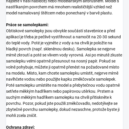
najdete v naší nabídce) nebo modelářským airbrushem. Model s
nastříkaným povrchem má mnohem realističtější vzhled než
model namalovaný štětcem nebo ponechaný v barvě plastu.
Práce se samolepkami:
Obtiskové samolepky jsou obvykle součástí stavebnice a před
aplikací je třeba je pečlivě vystřihnout a namočit na 20-30 sekund
do teplé vody. Poté je vyjměte z vody a na chvíli je položte na
hladký povrch (např. skleněnou desku). Samolepka se nejprve
mírně zkroutí a poté se vlivem vody vyrovná. Asi po minutě zkuste
samolepku velmi opatrně přesunout na nosný papír. Pokud se
volně pohybuje, můžete ji opatrně přenést na požadované místo
na modelu. Místo, kam chcete samolepku umístit, nejprve mírně
navlhčete vodou nebo použijte kapku změkčovače samolepek.
Poté samolepku umístěte na model a přebytečnou vodu opatrně
setřete měkkým hadříkem nebo papírovou utěrkou. Prstem a
suchým měkkým hadříkem samolepku na chvíli přitiskněte k
povrchu. Pozor, pokud jste použili změkčovadlo, nedotýkejte se
zbytečně povrchu samolepky, dokud nezaschne, protože byste ji
mohli zcela zničit.
Ochrana zdraví: