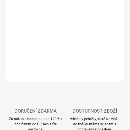
11.8.2026
MOŽNOSTI
DORUČENÍ
−
+
Přidat do košíku
Stavebnice plastového modelu lodě
DETAILNÍ INFORMACE
ZEPTAT SE
HLÍDAT
DORUČENÍ ZDARMA
DOSTUPNOST ZBOŽÍ
Za nákup s hodnotou nad 120 € s
Všechny položky, které lze vložit
doručením do ČR, neplatíte
do košíku máme skladem a
poštovné!
připraveny k odeslání.