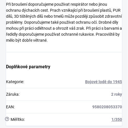
Při broušení doporučujeme používat respirátor nebo jinou
ochranu dýchacích cest. Prach vznikající při broušení plastů, PUR
dílů, 3D tištěných dílů nebo tmelů může později způsobit zdravotní
problémy. Doporučujeme také používat ochranu očí. Drobné díly
mohou při práci odlétnout a ohrozit váš zrak. Při práci s barvami a
ředidly doporučujeme používat ochranné rukavice. Pracoviště by
mělo být dobře větrané.
Doplňkové parametry
Kategorie
:
Bojové lodě do 1945
Záruka
:
2 roky
EAN
:
9580208053370
?
Měřítko
:
1/350