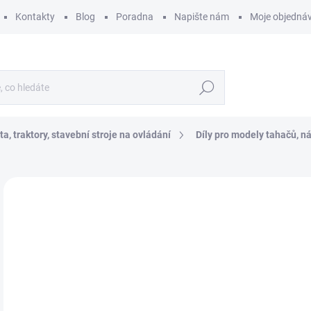
Kontakty
Blog
Poradna
Napište nám
Moje objedná
Hledat
a, traktory, stavební stroje na ovládání
Díly pro modely tahačů, n
ZNAČKA:
TAMIYA
2
215
Měr
SK
cena
MŮŽ
DO:
11.