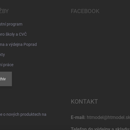
ŽBY
FACEBOOK
stní program
pro školy a CVČ
na a výdejna Poprad
kty
ní práce
hiv
KONTAKT
ce o nových produktech na
E-mail:
htmodel@htmodel.s
Telefon do výdejny a skladu