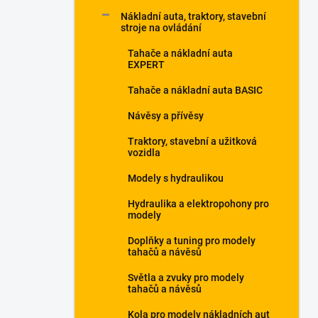
p
Nákladní auta, traktory, stavební
a
stroje na ovládání
n
Tahače a nákladní auta
e
EXPERT
l
Tahače a nákladní auta BASIC
Návěsy a přívěsy
Traktory, stavební a užitková
vozidla
Modely s hydraulikou
Hydraulika a elektropohony pro
modely
Doplňky a tuning pro modely
tahačů a návěsů
Světla a zvuky pro modely
tahačů a návěsů
Kola pro modely nákladních aut