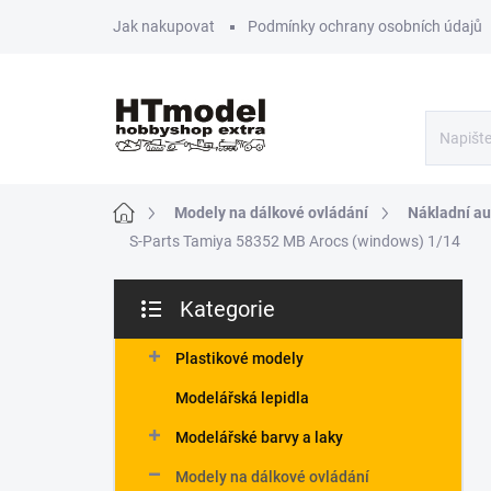
Přejít
Jak nakupovat
Podmínky ochrany osobních údajů
na
obsah
Domů
Modely na dálkové ovládání
Nákladní aut
S-Parts Tamiya 58352 MB Arocs (windows) 1/14
P
Kategorie
o
Přeskočit
s
kategorie
t
Plastikové modely
r
Modelářská lepidla
a
n
Modelářské barvy a laky
n
Modely na dálkové ovládání
í