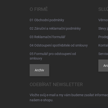
p
a
O FIRMĚ
SLU
t
í
01 Obchodní podmínky
Věrno
02 Záruční a reklamační podmínky
Slevy 
03 Reklamační formulář
Prodej
04 Odstoupení spotřebitele od smlouvy
Konta
05 Formulář pro odstoupení od
Servis
smlouvy
Arc
Archiv
ODEBÍRAT NEWSLETTER
Vložte svůj e-mail a my vám budeme zasílat informa
našem e-shopu.