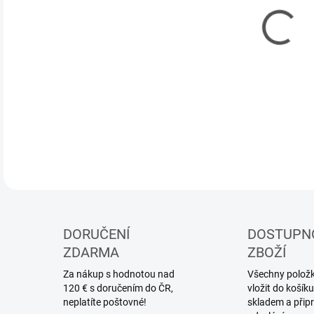
MOŽ
DORUČENÍ
DOSTUPN
ZDARMA
ZBOŽÍ
Za nákup s hodnotou nad
Všechny položky
120 € s doručením do ČR,
vložit do koší
neplatíte poštovné!
skladem a přip