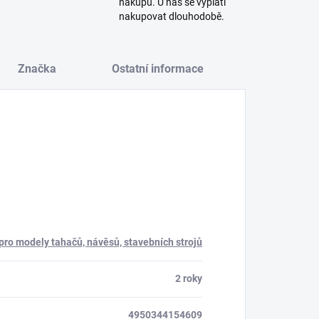
nákupů. U nás se vyplatí
nakupovat dlouhodobě.
Značka
Ostatní informace
 pro modely tahačů, návěsů, stavebních strojů
2 roky
4950344154609