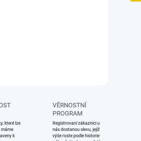
NOSTI DORUČENÍ
−
+
Přidat do košíku
ZEPTAT SE
HLÍDAT
OST
VĚRNOSTNÍ
PROGRAM
, které lze
Registrovaní zákazníci u
ku máme
nás dostanou slevu, jejíž
raveny k
výše roste podle historie