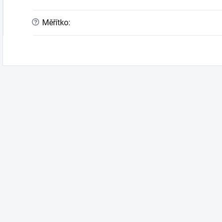
?
Měřítko
: