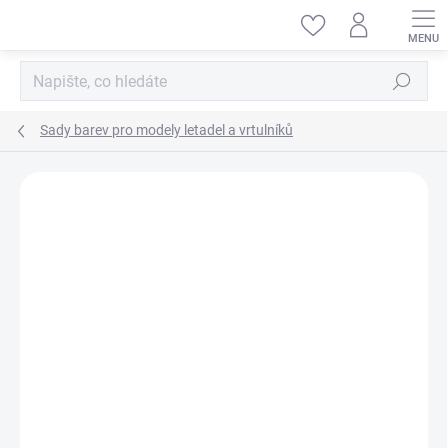
Přejít
na
obsah
Hledat
Sady barev pro modely letadel a vrtulníků
ZNAČKA:
AMMO BY MIG JIMENEZ