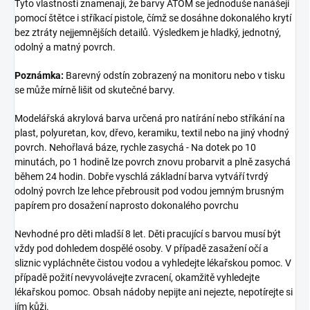
Tyto vlastnosti znamenají, že barvy ATOM se jednoduše nanášejí
pomocí štětce i stříkací pistole, čímž se dosáhne dokonalého krytí
bez ztráty nejjemnějších detailů. Výsledkem je hladký, jednotný,
odolný a matný povrch.
Poznámka:
Barevný odstín zobrazený na monitoru nebo v tisku
se může mírně lišit od skutečné barvy.
Modelářská akrylová barva určená pro natírání nebo stříkání na
plast, polyuretan, kov, dřevo, keramiku, textil nebo na jiný vhodný
povrch. Nehořlavá báze, rychle zasychá - Na dotek po 10
minutách, po 1 hodině lze povrch znovu probarvit a plně zasychá
během 24 hodin. Dobře vyschlá základní barva vytváří tvrdý
odolný povrch lze lehce přebrousit pod vodou jemným brusným
papírem pro dosažení naprosto dokonalého povrchu
Nevhodné pro děti mladší 8 let. Děti pracující s barvou musí být
vždy pod dohledem dospělé osoby. V případě zasažení očí a
sliznic vypláchněte čistou vodou a vyhledejte lékařskou pomoc. V
případě požití nevyvolávejte zvracení, okamžitě vyhledejte
lékařskou pomoc. Obsah nádoby nepijte ani nejezte, nepotírejte si
jím kůži.