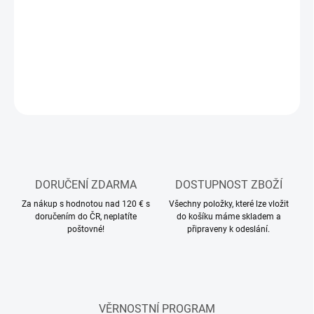
Sada modelářských akrylových barev AMMO ATOM
DETAILNÍ INFORMACE
ZEPTAT SE
HLÍDAT
DORUČENÍ ZDARMA
DOSTUPNOST ZBOŽÍ
Za nákup s hodnotou nad 120 € s
Všechny položky, které lze vložit
doručením do ČR, neplatíte
do košíku máme skladem a
poštovné!
připraveny k odeslání.
VĚRNOSTNÍ PROGRAM