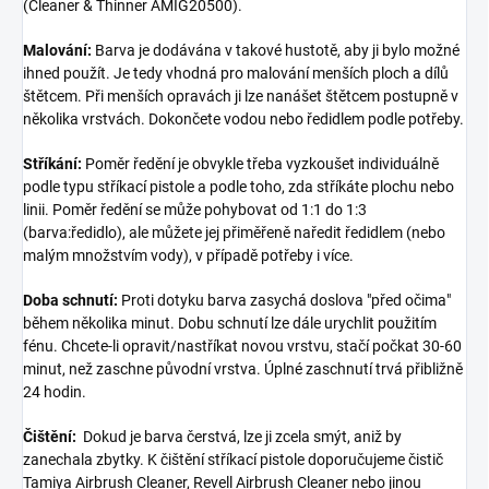
(Cleaner & Thinner AMIG20500).
Malování:
Barva je dodávána v takové hustotě, aby ji bylo možné
ihned použít. Je tedy vhodná pro malování menších ploch a dílů
štětcem. Při menších opravách ji lze nanášet štětcem postupně v
několika vrstvách. Dokončete vodou nebo ředidlem podle potřeby.
Stříkání:
Poměr ředění je obvykle třeba vyzkoušet individuálně
podle typu stříkací pistole a podle toho, zda stříkáte plochu nebo
linii. Poměr ředění se může pohybovat od 1:1 do 1:3
(barva:ředidlo), ale můžete jej přiměřeně naředit ředidlem (nebo
malým množstvím vody), v případě potřeby i více.
Doba schnutí:
Proti dotyku barva zasychá doslova "před očima"
během několika minut. Dobu schnutí lze dále urychlit použitím
fénu. Chcete-li opravit/nastříkat novou vrstvu, stačí počkat 30-60
minut, než zaschne původní vrstva. Úplné zaschnutí trvá přibližně
24 hodin.
Čištění:
Dokud je barva čerstvá, lze ji zcela smýt, aniž by
zanechala zbytky. K čištění stříkací pistole doporučujeme čistič
Tamiya Airbrush Cleaner, Revell Airbrush Cleaner nebo jinou