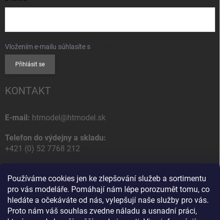
Vložením e-mailu súhlasíte s
podmienkami ochrany osobných údajov
Přihlásit se
KONTAKT
E-mail:
htmodel@htmodel.sk
Telefon do výdejny a skladu:
+421 (0) 52 7768 212
Poštovní / Odběrná adresa:
Používáme cookies jen ke zlepšování služeb a sortimentu
HT model
pro vás modeláře. Pomáhají nám lépe porozumět tomu, co
Na letisko 49
hledáte a očekáváte od nás, vylepšují naše služby pro vás.
058 01 Poprad
Proto nám váš souhlas zvedne náladu a usnadní práci,
Slovenská Republika