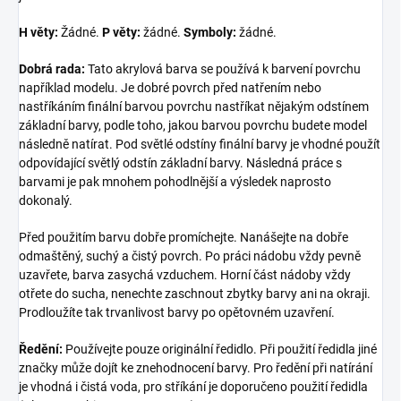
H věty:
Žádné.
P věty:
žádné.
Symboly:
žádné.
Dobrá rada:
Tato akrylová barva se používá k barvení povrchu
například modelu. Je dobré povrch před natřením nebo
nastříkáním finální barvou povrchu nastříkat nějakým odstínem
základní barvy, podle toho, jakou barvou povrchu budete model
následně natírat. Pod světlé odstíny finální barvy je vhodné použít
odpovídající světlý odstín základní barvy. Následná práce s
barvami je pak mnohem pohodlnější a výsledek naprosto
dokonalý.
Před použitím barvu dobře promíchejte. Nanášejte na dobře
odmaštěný, suchý a čistý povrch. Po práci nádobu vždy pevně
uzavřete, barva zasychá vzduchem. Horní část nádoby vždy
otřete do sucha, nenechte zaschnout zbytky barvy ani na okraji.
Prodloužíte tak trvanlivost barvy po opětovném uzavření.
Ředění:
Používejte pouze originální ředidlo. Při použití ředidla jiné
značky může dojít ke znehodnocení barvy. Pro ředění při natírání
je vhodná i čistá voda, pro stříkání je doporučeno použití ředidla