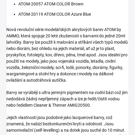
ATOM-20057 ATOM COLOR Brown
ATOM-20119 ATOM COLOR Azure Blue
Nová revoluční série modelářských akrylových barev ATOM by
AMMO, která spojuje 20 leté zkušenosti s barvami do jedné 20ml
lahvičky. Barvy lze použít k malování a stříkání všech typů modelů
nebo diorám, bez ohledu na jejich materiál, ať už je to plast,
pryskyřice, fotolepty, kov, dřevo, pěna, tmel apod. Jsou ideální pro
použití na modely, jako jsou vojenská vozidla, letadla, civilní
vozidla, železniční modely, sci-fi, lodě, ponorky, diorámy, figurky,
wargamingové a stolní hry a dokonce i modely na dálkové
ovládání a autodráhová autíčka.
Barvy se vyrábějí s ultra jemným pigmentem na vodní bázi což jim
nedodává žádný nepříjemný zápach a lze je ředit/čistit vodou
nebo ředidlem Cleaner & Thinner AMIG20500.
Jejich vlastnosti jsou podobné jako lacquerové barvy, což
znamená, že nabízí bezkonkurenční krytí a odolnost. Jsou
samonivelační (self-levelling) a na dotek jsou suché do 10 minut.