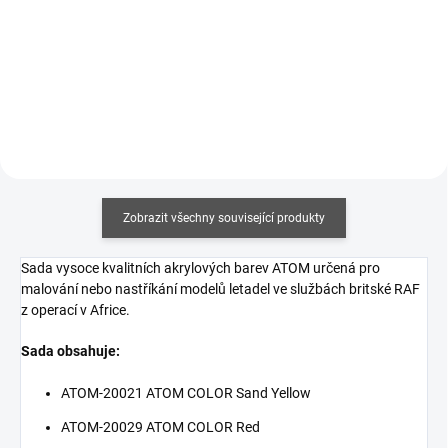
cena:
Měrná
243,33 Kč / 100 ml
Do košíku
cena:
Do košíku
Zobrazit všechny související produkty
Sada vysoce kvalitních akrylových barev ATOM určená pro
malování nebo nastříkání modelů letadel ve službách britské RAF
z operací v Africe.
Sada obsahuje:
ATOM-20021 ATOM COLOR Sand Yellow
ATOM-20029 ATOM COLOR Red