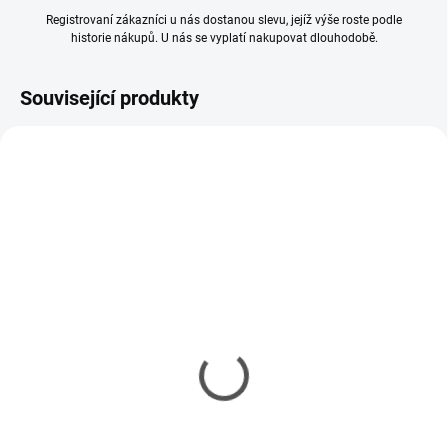
Registrovaní zákazníci u nás dostanou slevu, jejíž výše roste podle
historie nákupů. U nás se vyplatí nakupovat dlouhodobě.
Související produkty
SKLADEM
SKLADEM
(3 KS)
(6 KS)
Ředidlo AMMO Acrylic
Ředidlo ATOM - ATOM
Thinner 60ml
Thinner and Cleaner with
Retarder 60 ml
115 Kč
146 Kč
94 Kč bez DPH
119 Kč bez DPH
Měrná
191,67 Kč / 100 ml