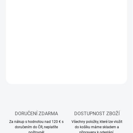
11.8.2026
MOŽNOSTI
DORUČENÍ
−
+
Přidat do košíku
Maskovací páska
DETAILNÍ INFORMACE
ZEPTAT SE
HLÍDAT
DORUČENÍ ZDARMA
DOSTUPNOST ZBOŽÍ
Za nákup s hodnotou nad 120 € s
Všechny položky, které lze vložit
doručením do ČR, neplatíte
do košíku máme skladem a
poštovné!
připraveny k odeslání.