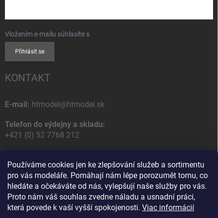
Vložením e-mailu súhlasíte s
podmienkami ochrany osobných údajov
Přihlásit se
KONTAKT
E-mail:
htmodel@htmodel.sk
Telefon do výdejny a skladu:
+421 (0) 52 7768 212
Poštovní / Odběrná adresa:
Používáme cookies jen ke zlepšování služeb a sortimentu
HT model
pro vás modeláře. Pomáhají nám lépe porozumět tomu, co
Na letisko 49
hledáte a očekáváte od nás, vylepšují naše služby pro vás.
058 01 Poprad
Proto nám váš souhlas zvedne náladu a usnadní práci,
Slovenská Republika
která povede k vaší vyšší spokojenosti.
Viac informácií