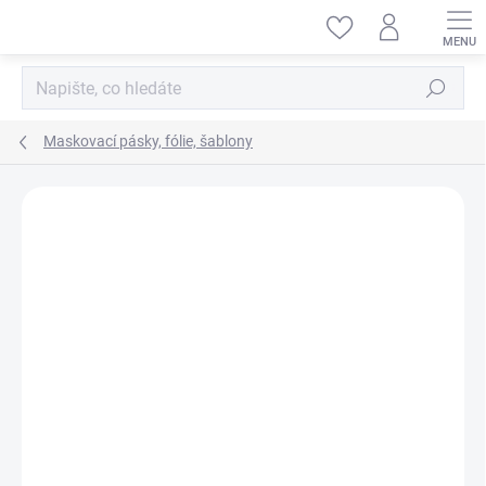
Přejít
na
obsah
Hledat
Maskovací pásky, fólie, šablony
ZNAČKA:
HELLER