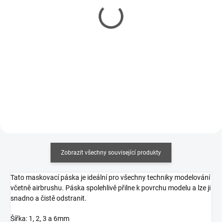
E-2C Hawkeye Starter Kit
Gordini Racing Set 1/24
1/72
1 460 Kč
1 451 Kč
1 187 Kč bez DPH
1 180 Kč bez DPH
Do košíku
Do košíku
Zobrazit všechny související produkty
Tato maskovací páska je ideální pro všechny techniky modelování
včetně airbrushu. Páska spolehlivě přilne k povrchu modelu a lze ji
snadno a čistě odstranit.
Šířka: 1, 2, 3 a 6mm