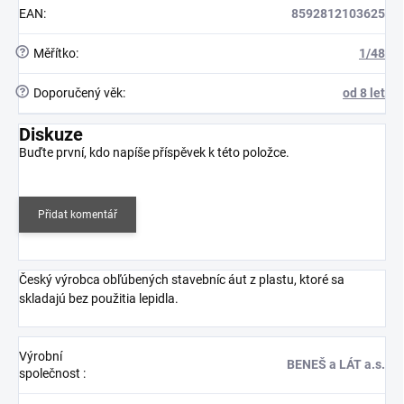
EAN
:
8592812103625
?
Měřítko
:
1/48
?
Doporučený věk
:
od 8 let
Diskuze
Buďte první, kdo napíše příspěvek k této položce.
Přidat komentář
Český výrobca obľúbených stavebníc áut z plastu, ktoré sa
skladajú bez použitia lepidla.
Výrobní
BENEŠ a LÁT a.s.
společnost
: