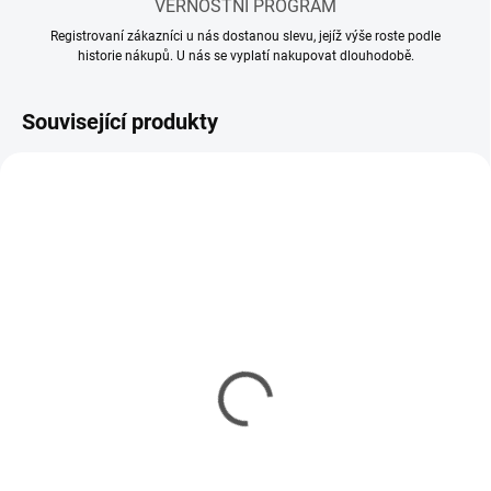
VĚRNOSTNÍ PROGRAM
Registrovaní zákazníci u nás dostanou slevu, jejíž výše roste podle
historie nákupů. U nás se vyplatí nakupovat dlouhodobě.
Související produkty
MOMENTÁLNĚ NEDOSTUPNÉ
SKLADEM
(2 KS)
Model set - Nářadí pro
Kleště vyštipovací
modeláře
Tamiya Side Cutter Gray
337 Kč
378 Kč
274 Kč bez DPH
307 Kč bez DPH