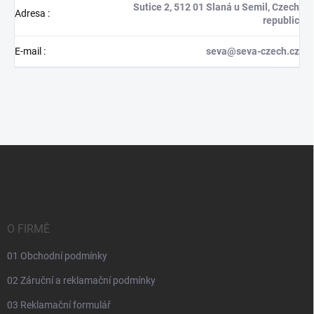
Sutice 2, 512 01 Slaná u Semil, Czech
Adresa
:
republic
E-mail
:
seva@seva-czech.cz
Z
á
p
a
t
í
O FIRMĚ
01 Obchodní podmínky
02 Záruční a reklamační podmínky
03 Reklamační formulář