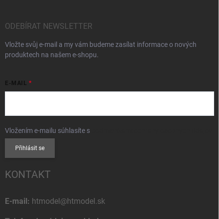
ODEBÍRAT NEWSLETTER
Vložte svůj e-mail a my vám budeme zasílat informace o nových
produktech na našem e-shopu.
E-MAIL
Vložením e-mailu súhlasíte s
podmienkami ochrany osobných údajov
Přihlásit se
KONTAKT
E-mail:
htmodel@htmodel.sk