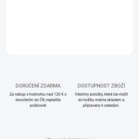
MOŽNOSTI
DORUČENÍ
−
+
Přidat do košíku
ZEPTAT SE
HLÍDAT
DORUČENÍ ZDARMA
DOSTUPNOST ZBOŽÍ
Za nákup s hodnotou nad 120 € s
Všechny položky, které lze vložit
doručením do ČR, neplatíte
do košíku máme skladem a
poštovné!
připraveny k odeslání.