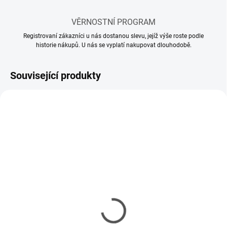
VĚRNOSTNÍ PROGRAM
Registrovaní zákazníci u nás dostanou slevu, jejíž výše roste podle
historie nákupů. U nás se vyplatí nakupovat dlouhodobě.
Související produkty
SKLADEM
SKLADEM
(65 KS)
(112 KS)
Lepidlo Revell Contacta
Lepidlo Revell Contacta
profi 25g
Profi Mini 12,5g
126 Kč
92 Kč