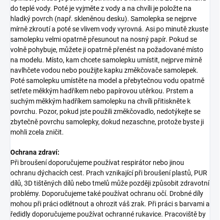
do teplé vody. Poté je vyjměte z vody a na chvíli je položte na
hladký povrch (např. skleněnou desku). Samolepka se nejprve
mírně zkroutí a poté se vlivem vody vyrovná. Asi po minutě zkuste
samolepku velmi opatrně přesunout na nosný papír. Pokud se
volně pohybuje, můžete ji opatrně přenést na požadované místo
na modelu. Místo, kam chcete samolepku umístit, nejprve mírně
navlhčete vodou nebo použijte kapku změkčovače samolepek.
Poté samolepku umístěte na model a přebytečnou vodu opatrně
setřete měkkým hadříkem nebo papírovou utěrkou. Prstem a
suchým měkkým hadříkem samolepku na chvíli přitiskněte k
povrchu. Pozor, pokud jste použili změkčovadlo, nedotýkejte se
zbytečně povrchu samolepky, dokud nezaschne, protože byste ji
mohli zcela zničit.
Ochrana zdraví:
Při broušení doporučujeme používat respirátor nebo jinou
ochranu dýchacích cest. Prach vznikající při broušení plastů, PUR
dílů, 3D tištěných dílů nebo tmelů může později způsobit zdravotní
problémy. Doporučujeme také používat ochranu očí. Drobné díly
mohou při práci odlétnout a ohrozit váš zrak. Při práci s barvami a
ředidly doporučujeme používat ochranné rukavice. Pracoviště by