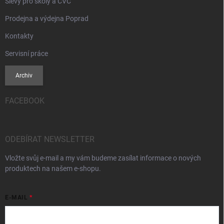
Slevy pro školy a CVČ
Prodejna a výdejna Poprad
Kontakty
Servisní práce
Archiv
FACEBOOK
ODEBÍRAT NEWSLETTER
Vložte svůj e-mail a my vám budeme zasílat informace o nových
produktech na našem e-shopu.
E-MAIL