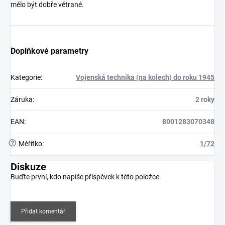
mělo být dobře větrané.
Doplňkové parametry
Kategorie
:
Vojenská technika (na kolech) do roku 1945
Záruka
:
2 roky
EAN
:
8001283070348
?
Měřítko
:
1/72
Diskuze
Buďte první, kdo napíše příspěvek k této položce.
Přidat komentář