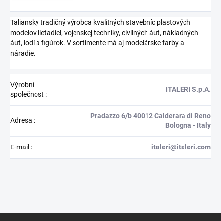
Taliansky tradičný výrobca kvalitných stavebníc plastových
modelov lietadiel, vojenskej techniky, civilných áut, nákladných
áut, lodí a figúrok. V sortimente má aj modelárske farby a
náradie.
Výrobní
ITALERI S.p.A.
společnost
:
Pradazzo 6/b 40012 Calderara di Reno
Adresa
:
Bologna - Italy
E-mail
:
italeri@italeri.com
Z