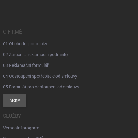
á
p
a
t
í
O FIRMĚ
01 Obchodní podmínky
02 Záruční a reklamační podmínky
03 Reklamační formulář
04 Odstoupení spotřebitele od smlouvy
05 Formulář pro odstoupení od smlouvy
Archiv
SLUŽBY
Věrnostní program