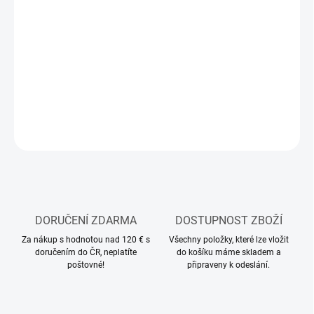
MOŽNOSTI
DORUČENÍ
−
+
Přidat do košíku
DETAILNÍ INFORMACE
ZEPTAT SE
HLÍDAT
DORUČENÍ ZDARMA
DOSTUPNOST ZBOŽÍ
Za nákup s hodnotou nad 120 € s
Všechny položky, které lze vložit
doručením do ČR, neplatíte
do košíku máme skladem a
poštovné!
připraveny k odeslání.