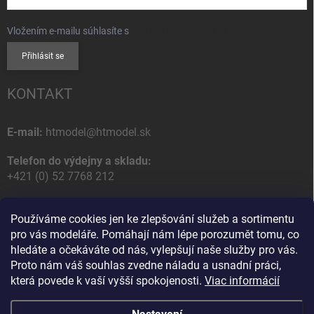
Vložením e-mailu súhlasíte s
podmienkami ochrany osobných údajov
Přihlásit se
KONTAKT
E-mail:
htmodel@htmodel.sk
Telefon do výdejny a skladu:
+421 (0) 52 7768 212
Poštovní / Odběrná adresa:
Používáme cookies jen ke zlepšování služeb a sortimentu
HT model
pro vás modeláře. Pomáhají nám lépe porozumět tomu, co
Na letisko 49
hledáte a očekáváte od nás, vylepšují naše služby pro vás.
058 01 Poprad
Proto nám váš souhlas zvedne náladu a usnadní práci,
Slovenská Republika
která povede k vaší vyšší spokojenosti.
Viac informácií