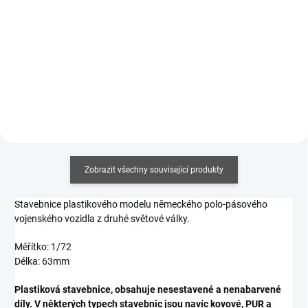
102 Kč bez DPH
75 Kč bez DPH
Měrná
Měrná
504 Kč / 100 g
7 360 Kč / 1 kg
cena:
cena:
Do košíku
Do košíku
Zobrazit všechny související produkty
Stavebnice plastikového modelu německého polo-pásového
vojenského vozidla z druhé světové války.
Měřítko: 1/72
Délka: 63mm
Plastiková stavebnice, obsahuje nesestavené a nenabarvené
díly. V některých typech stavebnic jsou navíc kovové, PUR a