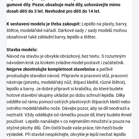
gumové díly. Pozor, obsahuje malé díly, uchovávejte mimo
dosah dětí do 3 let. Nevhodné pro děti do 14 let.
K sestavení modelu je třeba zakoupit:
Lepidlo na plasty, barvy,
štětce, modelářské nářadí. Dárkové sady / sady modelů mohou
obsahovat také základní barvy, lepidlo a štětec.
Stavba modelu:
Návod na stavbu je obvykle obrázkový, bez textu. S rozumným
návodem krok za krokem zvládne model postavit i začátečník.
Nejprve zkontrolujte kompletnost stavebnice
a pečlivě
prostudujte stavební návod. Připravte si pracovní stůl, pracovní
nástroje (pinzetu, modelářský nůž, štípací kleště, různé štětce),
lepidlo a barvy. Je dobré připravit si krabičku, do které budete
hotové stavební skupiny ukládat po dobu schnutí lepidla. Dílky
oddělte od rámu pomocí ostrých plastových štípacích kleští nebo
ostrého modelářského nože. Dávejte pozor, aby se díl neodrazil a
neztratil. Vždy oddělujte od rámečku pouze díl, který budete ihned
používat. Lepidlo nanášejte v co nejmenším množství a pouze na
styčné plochy dílů. Čím čistší bude vaše práce, tím hezčí bude
výsledek. Při stavbě nespěchejte, obvykle je lepší nechat lepidlo