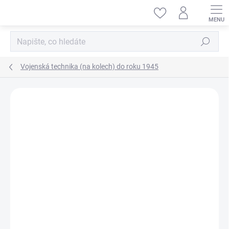
Přejít
na
obsah
Hledat
Vojenská technika (na kolech) do roku 1945
ZNAČKA:
ITALERI