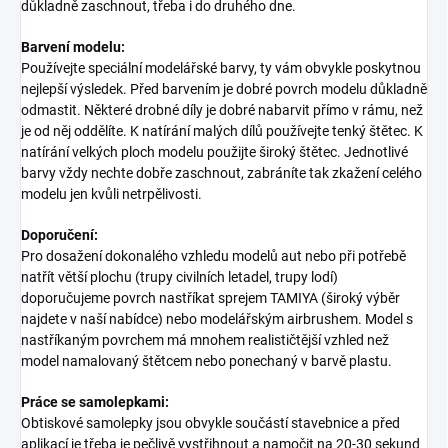
důkladně zaschnout, třeba i do druhého dne.
Barvení modelu:
Používejte speciální modelářské barvy, ty vám obvykle poskytnou
nejlepší výsledek. Před barvením je dobré povrch modelu důkladně
odmastit. Některé drobné díly je dobré nabarvit přímo v rámu, než
je od něj oddělíte. K natírání malých dílů používejte tenký štětec. K
natírání velkých ploch modelu použijte široký štětec. Jednotlivé
barvy vždy nechte dobře zaschnout, zabráníte tak zkažení celého
modelu jen kvůli netrpělivosti.
Doporučení:
Pro dosažení dokonalého vzhledu modelů aut nebo při potřebě
natřít větší plochu (trupy civilních letadel, trupy lodí)
doporučujeme povrch nastříkat sprejem TAMIYA (široký výběr
najdete v naší nabídce) nebo modelářským airbrushem. Model s
nastříkaným povrchem má mnohem realističtější vzhled než
model namalovaný štětcem nebo ponechaný v barvě plastu.
Práce se samolepkami:
Obtiskové samolepky jsou obvykle součástí stavebnice a před
aplikací je třeba je pečlivě vystřihnout a namočit na 20-30 sekund