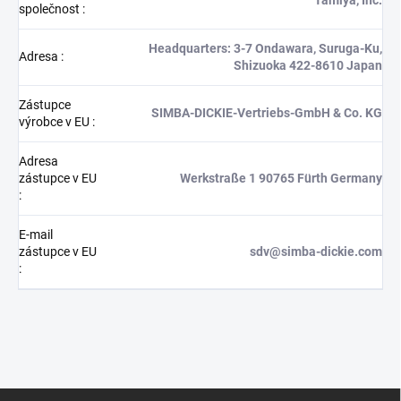
společnost
:
Headquarters: 3-7 Ondawara, Suruga-Ku,
Adresa
:
Shizuoka 422-8610 Japan
Zástupce
SIMBA-DICKIE-Vertriebs-GmbH & Co. KG
výrobce v EU
:
Adresa
zástupce v EU
Werkstraße 1 90765 Fürth Germany
:
E-mail
zástupce v EU
sdv@simba-dickie.com
:
Z