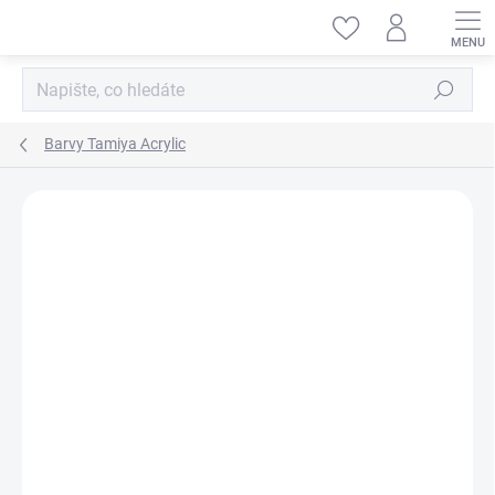
Přejít
na
obsah
Hledat
Barvy Tamiya Acrylic
ZNAČKA:
TAMIYA