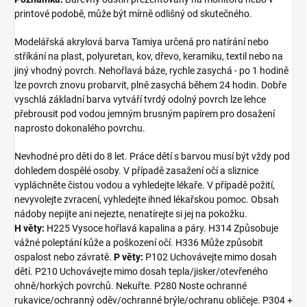
printové podobě, může být mírně odlišný od skutečného.
Modelářská akrylová barva Tamiya určená pro natírání nebo
stříkání na plast, polyuretan, kov, dřevo, keramiku, textil nebo na
jiný vhodný povrch. Nehořlavá báze, rychle zasychá - po 1 hodině
lze povrch znovu probarvit, plně zasychá během 24 hodin. Dobře
vyschlá základní barva vytváří tvrdý odolný povrch lze lehce
přebrousit pod vodou jemným brusným papírem pro dosažení
naprosto dokonalého povrchu.
Nevhodné pro děti do 8 let. Práce dětí s barvou musí být vždy pod
dohledem dospělé osoby. V případě zasažení očí a sliznice
vypláchněte čistou vodou a vyhledejte lékaře. V případě požití,
nevyvolejte zvracení, vyhledejte ihned lékařskou pomoc. Obsah
nádoby nepijte ani nejezte, nenatírejte si jej na pokožku.
H věty:
H225 Vysoce hořlavá kapalina a páry. H314 Způsobuje
vážné poleptání kůže a poškození očí. H336 Může způsobit
ospalost nebo závratě.
P věty:
P102 Uchovávejte mimo dosah
dětí. P210 Uchovávejte mimo dosah tepla/jisker/otevřeného
ohně/horkých povrchů. Nekuřte. P280 Noste ochranné
rukavice/ochranný oděv/ochranné brýle/ochranu obličeje. P304 +