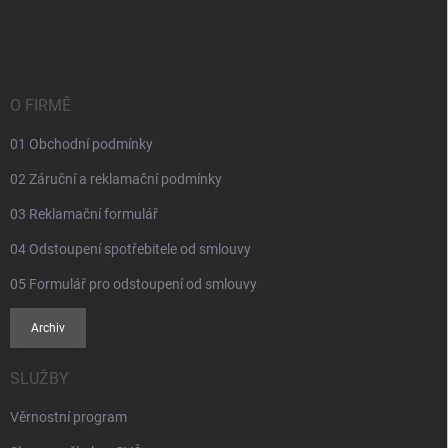
á
p
a
t
í
O FIRMĚ
01 Obchodní podmínky
02 Záruční a reklamační podmínky
03 Reklamační formulář
04 Odstoupení spotřebitele od smlouvy
05 Formulář pro odstoupení od smlouvy
Archiv
SLUŽBY
Věrnostní program