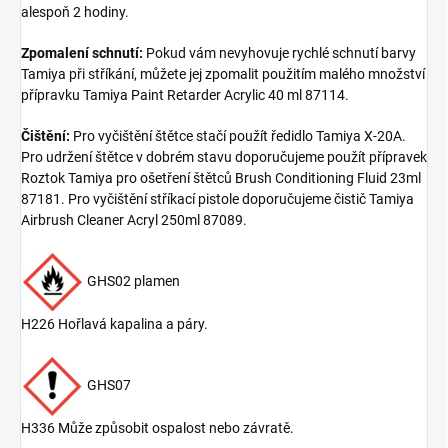
alespoň 2 hodiny.
Zpomalení schnutí:
Pokud vám nevyhovuje rychlé schnutí barvy
Tamiya při stříkání, můžete jej zpomalit použitím malého množství
přípravku Tamiya Paint Retarder Acrylic 40 ml 87114.
Čištění:
Pro vyčištění štětce stačí použít ředidlo Tamiya X-20A.
Pro udržení štětce v dobrém stavu doporučujeme použít přípravek
Roztok Tamiya pro ošetření štětců Brush Conditioning Fluid 23ml
87181. Pro vyčištění stříkací pistole doporučujeme čistič Tamiya
Airbrush Cleaner Acryl 250ml 87089.
GHS02 plamen
H226 Hořlavá kapalina a páry.
GHS07
H336 Může způsobit ospalost nebo závratě.