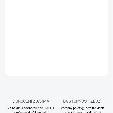
DORUČIT DO:
10.8.2026
MOŽNOSTI
DORUČENÍ
−
+
Přidat do košíku
Modelářská akrylová barva Tamiya
DETAILNÍ INFORMACE
ZEPTAT SE
HLÍDAT
DORUČENÍ ZDARMA
DOSTUPNOST ZBOŽÍ
Za nákup s hodnotou nad 120 € s
Všechny položky, které lze vložit
doručením do ČR, neplatíte
do košíku máme skladem a