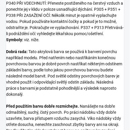
P340 PŘI VDECHNUTÍ: Přeneste postiženého na čerstvý vzduch a
ponechte jej v klidu v poloze usnadňující dýchání. P305 + P351 +
P338 PŘI ZASAŽENÍ OČÍ: Několik minut je opatrně vyplachujte
vodou. Pokud používáte kontaktní čočky a pokud je to možné,
odstraňte je. Pokračujte ve vyplachování. P337 + P313 Přetrvává-
li podráždění očí: vyhledejte lékařskou pomoc/ošetření.
Symboly:
viz. níže.
Dobrá rada:
Tato akrylová barva se používá k barvení povrchu
například modelu. Před natřením nebo nastříkáním konečnou
povrchovou barvou je dobré povrch nastříkat některým odstínem
základní barvy, podle toho jakou povrchovou barvou budete
následně model barvit. Pod světlé odstíny povrchových barev je
vhodné použít i odpovídající světlý odstín základu. Následná
práce s barvami je podstatně pohodlnější a výsledek naprosto
dokonalý.
Před použitím barvu dobře rozmíchejte.
Nanášejte na dobře
odmaštěný, suchý, čistý povrch. Po práci nádobku vždy dobře
uzavřete, barva přístupem vzduchu zasychá. Víko nádobky vždy
otřete dosucha, nenechte zaschnout zbytky barvy ani na okraji.