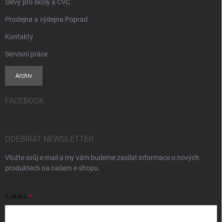
Slevy pro školy a CVČ
Prodejna a výdejna Poprad
Kontakty
Servisní práce
Archiv
FACEBOOK
ODEBÍRAT NEWSLETTER
Vložte svůj e-mail a my vám budeme zasílat informace o nových
produktech na našem e-shopu.
E-MAIL