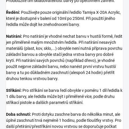
Prodloužíte tím skladovatelnost barvy po opětovném zavření.
Ředění:
Používejte pouze originální ředidlo Tamiya X-20A Acrylic,
které je dostupné v balení od 10ml po 250ml. Při použití jiného
ředidla může dojít ke znehodnocení barvy.
Natírání:
Pro natírání je vhodné nechat barvu v hustší formě, ředit
jen přiměřeně malým množstvím ředidla. Při natírání nesavých
materiálů (plast, kov, sklo,...) obvykle není nutná příprava povrchu
základní barvou a obvykle stačí jedna vrstva barvy pro dobré
krytí. Při natírání savých povrchů (například dřevo), je vhodné
použít nejprve základní barvu, nebo nanést první vrstvu hustší
barvy a tu po důkladném zaschnutí (alespoň 24 hodin) přetřít
druhou tenkou vrstvou barvy.
Stříkání:
Pro stříkání se barva ředí obvykle v poměru 1 díl ředidla k
1 dílu barvy, ale ředidla může být i přiměřeně více, podle druhu
stříkací pistole a dalších parametrů stříkání.
Doba schnutí:
Proti dotyku zaschne barva do několika minut, ale
úplné zaschnutí trvá nejméně 1 hodinu, podle tloušťky vrstvy. Pro
další přetírání/přestříkání novou vrstvou se doporučuje počkat