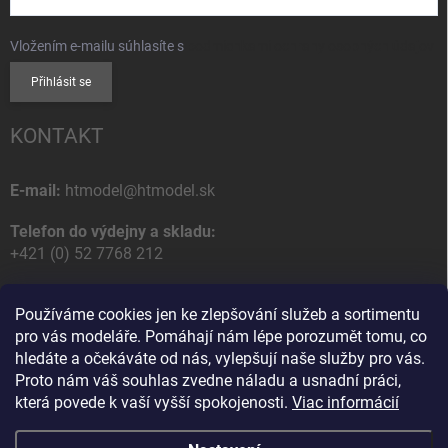
Vložením e-mailu súhlasíte s
podmienkami ochrany osobných údajov
Přihlásit se
KONTAKT
E-mail:
htmodel@htmodel.sk
Telefon do výdejny a skladu:
+421 (0) 52 7768 212
Poštovní / Odběrná adresa:
Používáme cookies jen ke zlepšování služeb a sortimentu
HT model
pro vás modeláře. Pomáhají nám lépe porozumět tomu, co
Na letisko 49
hledáte a očekáváte od nás, vylepšují naše služby pro vás.
058 01 Poprad
Proto nám váš souhlas zvedne náladu a usnadní práci,
Slovenská Republika
která povede k vaší vyšší spokojenosti.
Viac informácií