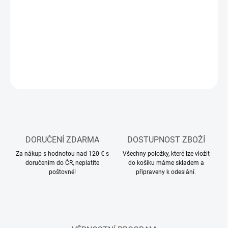
MOŽNOSTI
DORUČENÍ
Modelářská akrylová barva Tamiya
DETAILNÍ INFORMACE
ZEPTAT SE
HLÍDAT
DORUČENÍ ZDARMA
DOSTUPNOST ZBOŽÍ
Za nákup s hodnotou nad 120 € s
Všechny položky, které lze vložit
doručením do ČR, neplatíte
do košíku máme skladem a
poštovné!
připraveny k odeslání.