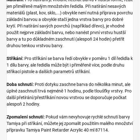
jen přiměřeně malým množstvím ředidla. Při natírání nesavých
materiálů (plast, kov, sklo,...) obvykle není nutná příprava povrchu
základní barvou a obvykle stačí jedna vrstva barvy pro dobré
krytí. Při natírání savých povrchů (například dřevo), je vhodné
použít nejprve základní barvu, nebo nanést první vrstvu hustší
barvy a tu po důkladném zaschnutí (alespoň 24 hodin) přetřít
druhou tenkou vrstvou barvy.
Stříkání:
Pro stříkání se barva ředí obvykle v poměru 1 díl ředidla k
1 dílu barvy, ale ředidla může být i přiměřeně více, podle druhu
stříkací pistole a dalších parametrů stříkání.
Doba schnutí:
Proti dotyku zaschne barva do několika minut, ale
úplné zaschnutí trvá nejméně 1 hodinu, podle tloušťky vrstvy. Pro
další přetírání/přestříkání novou vrstvou se doporučuje počkat
alespoň 2 hodiny.
Zpomalení schnutí:
Pokud vám nevyhovuje rychlé schnutí barvy
Tamiya při stříkání, můžete jej zpomalit použitím malého množství
přípravku Tamiya Paint Retarder Acrylic 40 ml 87114.