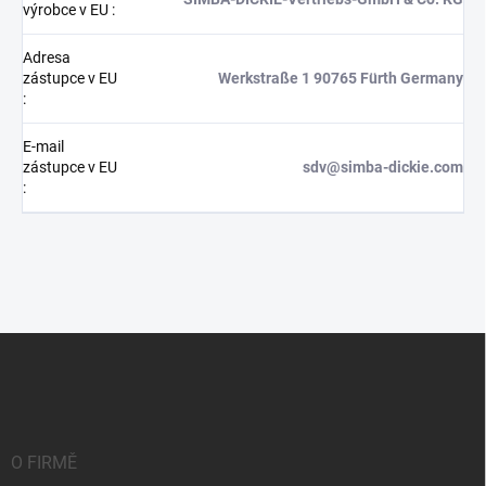
výrobce v EU
:
Adresa
zástupce v EU
Werkstraße 1 90765 Fürth Germany
:
E-mail
zástupce v EU
sdv@simba-dickie.com
:
Z
á
p
a
t
í
O FIRMĚ