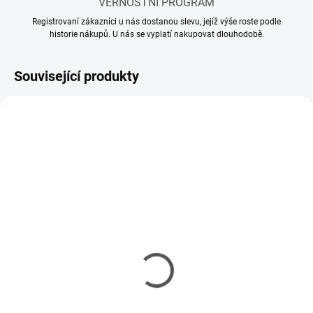
VĚRNOSTNÍ PROGRAM
Registrovaní zákazníci u nás dostanou slevu, jejíž výše roste podle
historie nákupů. U nás se vyplatí nakupovat dlouhodobě.
Související produkty
SKLADEM
SKLADEM
(27 KS)
(21 KS)
Akrylové ředidlo Tamiya
Akrylové ředidlo Tamiya
X-20A 23ml
X-20A 250ml
99 Kč
240 Kč
80 Kč bez DPH
195 Kč bez DPH