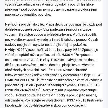
vyschlá základní barva vytváří tvrdý odolný povrch lze lehce
přebrousit pod vodou jemným brusným papírem pro dosažení
naprosto dokonalého povrchu.
Nevhodné pro děti do 8 let. Práce dětí s barvou musí být vždy pod
dohledem dospělé osoby. V případě zasažení očí a sliznice
vypláchněte čistou vodou a vyhledejte lékaře. V případě požití,
nevyvolejte zvracení, vyhledejte ihned lékařskou pomoc. Obsah
nádoby nepijte ani nejezte, nenatírejte si jej na pokožku.
H věty:
H225 Vysoce hořlavá kapalina a páry. H314 Způsobuje
vážné poleptání kůže a poškození očí. H336 Může způsobit
ospalost nebo závratě.
P věty:
P102 Uchovávejte mimo dosah
dětí. P210 Uchovávejte mimo dosah tepla/jisker/otevřeného
ohně/horkých povrchů. Nekuřte. P280 Noste ochranné
rukavice/ochranný oděv/ochranné brýle/ochranu obličeje. P304 +
P340 PŘI VDECHNUTÍ: Přeneste postiženého na čerstvý vzduch a
ponechte jej v klidu v poloze usnadňující dýchání. P305 + P351 +
P338 PŘI ZASAŽENÍ OČÍ: Několik minut je opatrně vyplachujte
vodou. Pokud používáte kontaktní čočky a pokud je to možné,
odstraňte je. Pokračujte ve vyplachování. P337 + P313 Přetrvává-
li podráždění očí: vyhledejte lékařskou pomoc/ošetření.