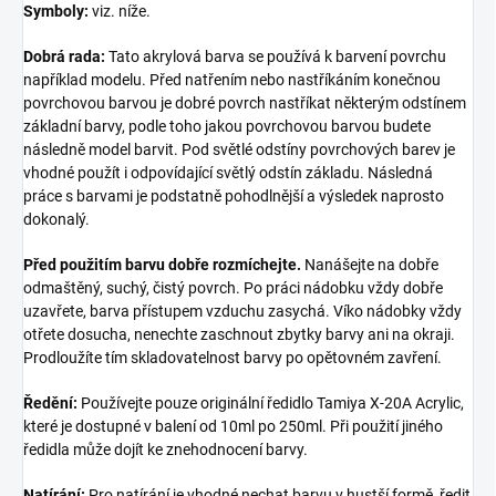
Symboly:
viz. níže.
Dobrá rada:
Tato akrylová barva se používá k barvení povrchu
například modelu. Před natřením nebo nastříkáním konečnou
povrchovou barvou je dobré povrch nastříkat některým odstínem
základní barvy, podle toho jakou povrchovou barvou budete
následně model barvit. Pod světlé odstíny povrchových barev je
vhodné použít i odpovídající světlý odstín základu. Následná
práce s barvami je podstatně pohodlnější a výsledek naprosto
dokonalý.
Před použitím barvu dobře rozmíchejte.
Nanášejte na dobře
odmaštěný, suchý, čistý povrch. Po práci nádobku vždy dobře
uzavřete, barva přístupem vzduchu zasychá. Víko nádobky vždy
otřete dosucha, nenechte zaschnout zbytky barvy ani na okraji.
Prodloužíte tím skladovatelnost barvy po opětovném zavření.
Ředění:
Používejte pouze originální ředidlo Tamiya X-20A Acrylic,
které je dostupné v balení od 10ml po 250ml. Při použití jiného
ředidla může dojít ke znehodnocení barvy.
Natírání:
Pro natírání je vhodné nechat barvu v hustší formě, ředit