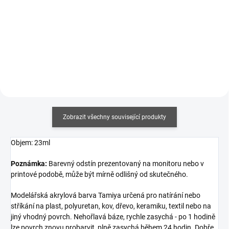
Měrná
Měrná
430,43 Kč / 100 ml
960 Kč / 1 l
cena:
cena:
Do košíku
Do košíku
Zobrazit všechny související produkty
Objem: 23ml
Poznámka:
Barevný odstín prezentovaný na monitoru nebo v
printové podobě, může být mírně odlišný od skutečného.
Modelářská akrylová barva Tamiya určená pro natírání nebo
stříkání na plast, polyuretan, kov, dřevo, keramiku, textil nebo na
jiný vhodný povrch. Nehořlavá báze, rychle zasychá - po 1 hodině
lze povrch znovu probarvit, plně zasychá během 24 hodin. Dobře