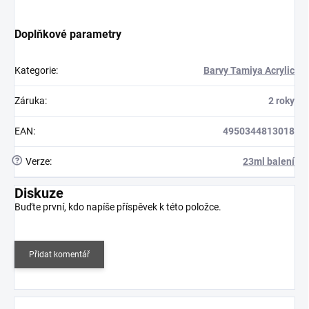
Doplňkové parametry
Kategorie
:
Barvy Tamiya Acrylic
Záruka
:
2 roky
EAN
:
4950344813018
?
Verze
:
23ml balení
Diskuze
Buďte první, kdo napíše příspěvek k této položce.
Přidat komentář