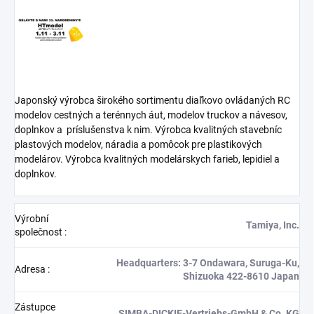
Japonský výrobca širokého sortimentu diaľkovo ovládaných RC
modelov cestných a terénnych áut, modelov truckov a návesov,
doplnkov a
príslušenstva k nim. Výrobca kvalitných stavebníc
plastových modelov, náradia a pomôcok pre plastikových
modelárov. Výrobca kvalitných modelárskych farieb, lepidiel a
doplnkov.
Výrobní
Tamiya, Inc.
společnost
:
Headquarters: 3-7 Ondawara, Suruga-Ku,
Adresa
:
Shizuoka 422-8610 Japan
Zástupce
SIMBA-DICKIE-Vertriebs-GmbH & Co. KG