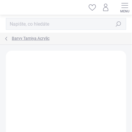
Přejít
na
obsah
Hledat
Barvy Tamiya Acrylic
ZNAČKA:
TAMIYA