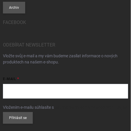
Archiv
FACEBOOK
ODEBÍRAT NEWSLETTER
Vložte svůj e-mail a my vám budeme zasílat informace o nových
produktech na našem e-shopu.
E-MAIL
Vložením e-mailu súhlasíte s
podmienkami ochrany osobných údajov
Přihlásit se