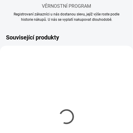
VĚRNOSTNÍ PROGRAM
Registrovaní zákazníci u nás dostanou slevu, jejíž výše roste podle
historie nákupů. U nás se vyplatí nakupovat dlouhodobě.
Související produkty
SKLADEM
SKLADEM
(28 KS)
(23 KS)
Akrylové ředidlo Tamiya
Akrylové ředidlo Tamiya
X-20A 23ml
X-20A 250ml
99 Kč
240 Kč
80 Kč bez DPH
195 Kč bez DPH