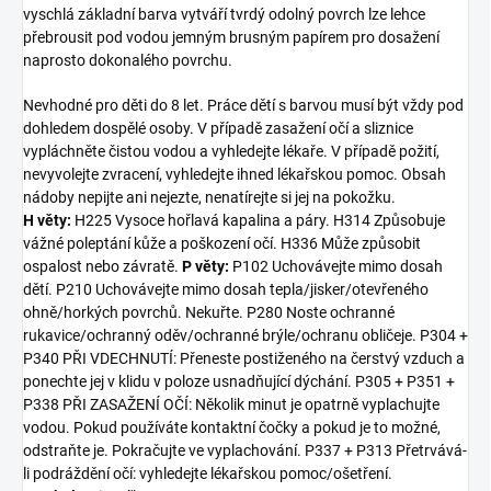
vyschlá základní barva vytváří tvrdý odolný povrch lze lehce
přebrousit pod vodou jemným brusným papírem pro dosažení
naprosto dokonalého povrchu.
Nevhodné pro děti do 8 let. Práce dětí s barvou musí být vždy pod
dohledem dospělé osoby. V případě zasažení očí a sliznice
vypláchněte čistou vodou a vyhledejte lékaře. V případě požití,
nevyvolejte zvracení, vyhledejte ihned lékařskou pomoc. Obsah
nádoby nepijte ani nejezte, nenatírejte si jej na pokožku.
H věty:
H225 Vysoce hořlavá kapalina a páry. H314 Způsobuje
vážné poleptání kůže a poškození očí. H336 Může způsobit
ospalost nebo závratě.
P věty:
P102 Uchovávejte mimo dosah
dětí. P210 Uchovávejte mimo dosah tepla/jisker/otevřeného
ohně/horkých povrchů. Nekuřte. P280 Noste ochranné
rukavice/ochranný oděv/ochranné brýle/ochranu obličeje. P304 +
P340 PŘI VDECHNUTÍ: Přeneste postiženého na čerstvý vzduch a
ponechte jej v klidu v poloze usnadňující dýchání. P305 + P351 +
P338 PŘI ZASAŽENÍ OČÍ: Několik minut je opatrně vyplachujte
vodou. Pokud používáte kontaktní čočky a pokud je to možné,
odstraňte je. Pokračujte ve vyplachování. P337 + P313 Přetrvává-
li podráždění očí: vyhledejte lékařskou pomoc/ošetření.