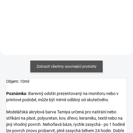
Měrná
Měrná
430,43 Kč / 100 ml
960 Kč / 1 l
cena:
cena:
Do košíku
Do košíku
Zobrazit všechny související produkty
Objem: 10ml
Poznámka:
Barevný odstín prezentovaný na monitoru nebo v
printové podobě, může být mírně odlišný od skutečného.
Modelářská akrylová barva Tamiya určená pro natírání nebo
stříkání na plast, polyuretan, kov, dřevo, keramiku, textil nebo na
jiný vhodný povrch. Nehořlavá báze, rychle zasychá - po 1 hodině
lze povrch znovu probarvit, plně zasychá během 24 hodin. Dobře