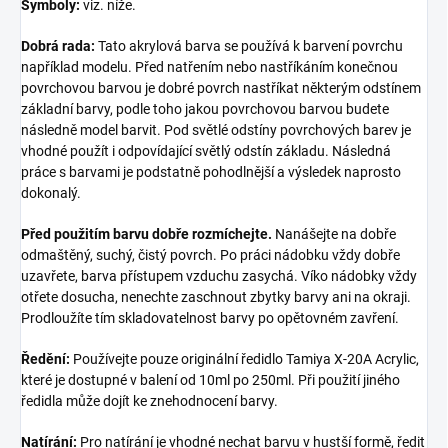
Symboly:
viz. níže.
Dobrá rada:
Tato akrylová barva se používá k barvení povrchu
například modelu. Před natřením nebo nastříkáním konečnou
povrchovou barvou je dobré povrch nastříkat některým odstínem
základní barvy, podle toho jakou povrchovou barvou budete
následně model barvit. Pod světlé odstíny povrchových barev je
vhodné použít i odpovídající světlý odstín základu. Následná
práce s barvami je podstatně pohodlnější a výsledek naprosto
dokonalý.
Před použitím barvu dobře rozmíchejte.
Nanášejte na dobře
odmaštěný, suchý, čistý povrch. Po práci nádobku vždy dobře
uzavřete, barva přístupem vzduchu zasychá. Víko nádobky vždy
otřete dosucha, nenechte zaschnout zbytky barvy ani na okraji.
Prodloužíte tím skladovatelnost barvy po opětovném zavření.
Ředění:
Používejte pouze originální ředidlo Tamiya X-20A Acrylic,
které je dostupné v balení od 10ml po 250ml. Při použití jiného
ředidla může dojít ke znehodnocení barvy.
Natírání:
Pro natírání je vhodné nechat barvu v hustší formě, ředit