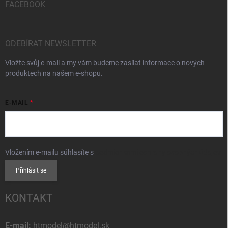
FACEBOOK
ODEBÍRAT NEWSLETTER
Vložte svůj e-mail a my vám budeme zasílat informace o nových
produktech na našem e-shopu.
E-MAIL
Vložením e-mailu súhlasíte s
podmienkami ochrany osobných údajov
Přihlásit se
KONTAKT
E-mail:
htmodel@htmodel.sk