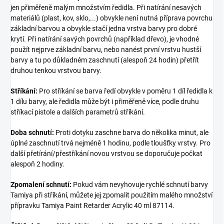
jen přiměřeně malým množstvím ředidla. Při natírání nesavých
materiálů (plast, kov, sklo,...) obvykle není nutná příprava povrchu
základní barvou a obvykle stačí jedna vrstva barvy pro dobré
krytí. Při natírání savých povrchů (například dřevo), je vhodné
použít nejprve základní barvu, nebo nanést první vrstvu hustší
barvy a tu po důkladném zaschnutí (alespoň 24 hodin) přetřít
druhou tenkou vrstvou barvy.
Stříkání:
Pro stříkání se barva ředí obvykle v poměru 1 díl ředidla k
1 dílu barvy, ale ředidla může být i přiměřeně více, podle druhu
stříkací pistole a dalších parametrů stříkání.
Doba schnutí:
Proti dotyku zaschne barva do několika minut, ale
úplné zaschnutí trvá nejméně 1 hodinu, podle tloušťky vrstvy. Pro
další přetírání/přestříkání novou vrstvou se doporučuje počkat
alespoň 2 hodiny.
Zpomalení schnutí:
Pokud vám nevyhovuje rychlé schnutí barvy
Tamiya při stříkání, můžete jej zpomalit použitím malého množství
přípravku Tamiya Paint Retarder Acrylic 40 ml 87114.