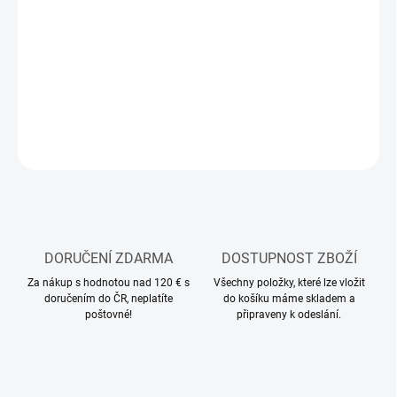
−
+
Přidat do košíku
Modelářská akrylová barva Tamiya
DETAILNÍ INFORMACE
ZEPTAT SE
HLÍDAT
DORUČENÍ ZDARMA
DOSTUPNOST ZBOŽÍ
Za nákup s hodnotou nad 120 € s
Všechny položky, které lze vložit
doručením do ČR, neplatíte
do košíku máme skladem a
poštovné!
připraveny k odeslání.