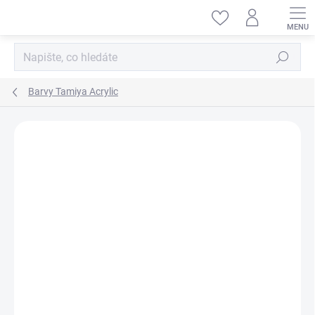
Přejít
na
obsah
Hledat
Barvy Tamiya Acrylic
ZNAČKA:
TAMIYA