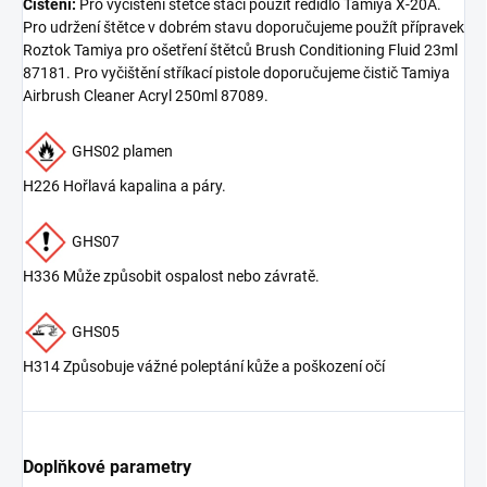
Čištění:
Pro vyčištění štětce stačí použít ředidlo Tamiya X-20A.
Pro udržení štětce v dobrém stavu doporučujeme použít přípravek
Roztok Tamiya pro ošetření štětců Brush Conditioning Fluid 23ml
87181. Pro vyčištění stříkací pistole doporučujeme čistič Tamiya
Airbrush Cleaner Acryl 250ml 87089.
GHS02 plamen
H226 Hořlavá kapalina a páry.
GHS07
H336 Může způsobit ospalost nebo závratě.
GHS05
H314 Způsobuje vážné poleptání kůže a poškození očí
Doplňkové parametry