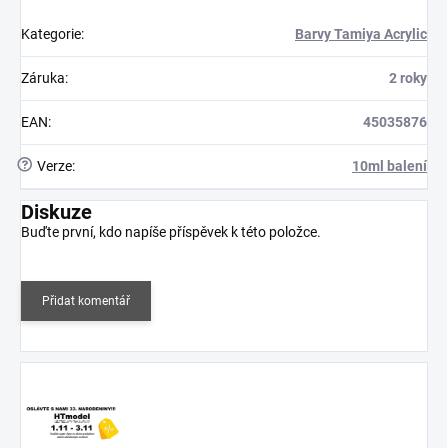
Kategorie
:
Barvy Tamiya Acrylic
Záruka
:
2 roky
EAN
:
45035876
?
Verze
:
10ml balení
Diskuze
Buďte první, kdo napíše příspěvek k této položce.
Přidat komentář