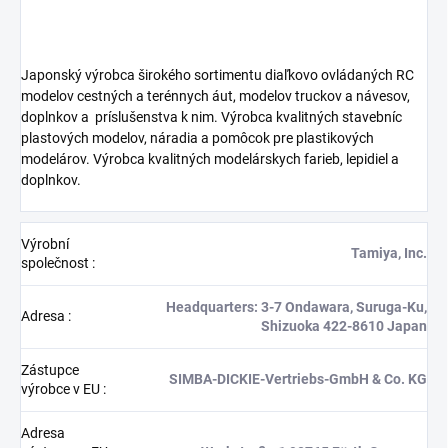
Japonský výrobca širokého sortimentu diaľkovo ovládaných RC
modelov cestných a terénnych áut, modelov truckov a návesov,
doplnkov a
príslušenstva k nim. Výrobca kvalitných stavebníc
plastových modelov, náradia a pomôcok pre plastikových
modelárov. Výrobca kvalitných modelárskych farieb, lepidiel a
doplnkov.
Výrobní
Tamiya, Inc.
společnost
:
Headquarters: 3-7 Ondawara, Suruga-Ku,
Adresa
:
Shizuoka 422-8610 Japan
Zástupce
SIMBA-DICKIE-Vertriebs-GmbH & Co. KG
výrobce v EU
:
Adresa