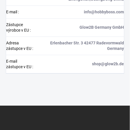
E-mail
:
info@hobbyboss.com
Zástupce
Glow2B Germany GmbH
výrobce v EU
:
Adresa
Erlenbacher Str. 3 42477 Radevormwald
zástupce v EU
:
Germany
E-mail
shop@glow2b.de
zástupce v EU
:
Z
á
p
a