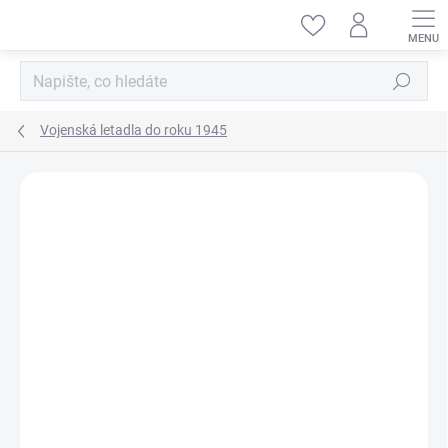
Přejít
na
obsah
Hledat
Vojenská letadla do roku 1945
ZNAČKA:
HOBBY BOSS