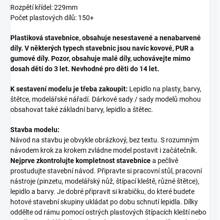
Rozpětí křídel: 229mm
Počet plastových dílů: 150+
Plastiková stavebnice, obsahuje nesestavené a nenabarvené
díly. V některých typech stavebnic jsou navíc kovové, PUR a
gumové díly. Pozor, obsahuje malé díly, uchovávejte mimo
dosah dětí do 3 let. Nevhodné pro děti do 14 let.
K sestavení modelu je třeba zakoupit:
Lepidlo na plasty, barvy,
štětce, modelářské nářadí. Dárkové sady / sady modelů mohou
obsahovat také základní barvy, lepidlo a štětec.
Stavba modelu:
Návod na stavbu je obvykle obrázkový, bez textu. S rozumným
návodem krok za krokem zvládne model postavit i začátečník.
Nejprve zkontrolujte kompletnost stavebnice
a pečlivě
prostudujte stavební návod. Připravte si pracovní stůl, pracovní
nástroje (pinzetu, modelářský nůž, štípací kleště, různé štětce),
lepidlo a barvy. Je dobré připravit si krabičku, do které budete
hotové stavební skupiny ukládat po dobu schnutí lepidla. Dílky
oddělte od rámu pomocí ostrých plastových štípacích kleští nebo