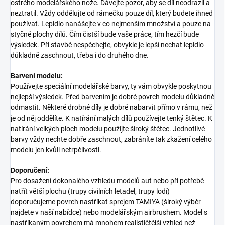
ostrého modelářského nože. Dávejte pozor, aby se díl neodrazil a
neztratil. Vždy oddělujte od rámečku pouze díl, který budete ihned
používat. Lepidlo nanášejte v co nejmenším množství a pouze na
styčné plochy dílů. Čím čistší bude vaše práce, tím hezčí bude
výsledek. Při stavbě nespěchejte, obvykle je lepší nechat lepidlo
důkladně zaschnout, třeba i do druhého dne.
Barvení modelu:
Používejte speciální modelářské barvy, ty vám obvykle poskytnou
nejlepší výsledek. Před barvením je dobré povrch modelu důkladně
odmastit. Některé drobné díly je dobré nabarvit přímo v rámu, než
je od něj oddělíte. K natírání malých dílů používejte tenký štětec. K
natírání velkých ploch modelu použijte široký štětec. Jednotlivé
barvy vždy nechte dobře zaschnout, zabráníte tak zkažení celého
modelu jen kvůli netrpělivosti.
Doporučení:
Pro dosažení dokonalého vzhledu modelů aut nebo při potřebě
natřít větší plochu (trupy civilních letadel, trupy lodí)
doporučujeme povrch nastříkat sprejem TAMIYA (široký výběr
najdete v naší nabídce) nebo modelářským airbrushem. Model s
nastříkaným povrchem má mnohem realističtější vzhled než