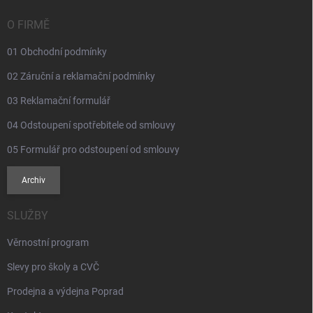
t
í
O FIRMĚ
01 Obchodní podmínky
02 Záruční a reklamační podmínky
03 Reklamační formulář
04 Odstoupení spotřebitele od smlouvy
05 Formulář pro odstoupení od smlouvy
Archiv
SLUŽBY
Věrnostní program
Slevy pro školy a CVČ
Prodejna a výdejna Poprad