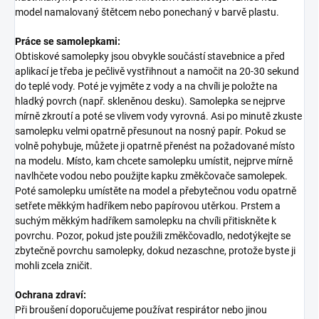
model namalovaný štětcem nebo ponechaný v barvě plastu.
Práce se samolepkami:
Obtiskové samolepky jsou obvykle součástí stavebnice a před
aplikací je třeba je pečlivě vystřihnout a namočit na 20-30 sekund
do teplé vody. Poté je vyjměte z vody a na chvíli je položte na
hladký povrch (např. skleněnou desku). Samolepka se nejprve
mírně zkroutí a poté se vlivem vody vyrovná. Asi po minutě zkuste
samolepku velmi opatrně přesunout na nosný papír. Pokud se
volně pohybuje, můžete ji opatrně přenést na požadované místo
na modelu. Místo, kam chcete samolepku umístit, nejprve mírně
navlhčete vodou nebo použijte kapku změkčovače samolepek.
Poté samolepku umístěte na model a přebytečnou vodu opatrně
setřete měkkým hadříkem nebo papírovou utěrkou. Prstem a
suchým měkkým hadříkem samolepku na chvíli přitiskněte k
povrchu. Pozor, pokud jste použili změkčovadlo, nedotýkejte se
zbytečně povrchu samolepky, dokud nezaschne, protože byste ji
mohli zcela zničit.
Ochrana zdraví:
Při broušení doporučujeme používat respirátor nebo jinou