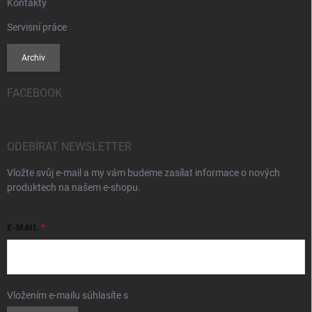
Kontakty
Servisní práce
Archiv
FACEBOOK
ODEBÍRAT NEWSLETTER
Vložte svůj e-mail a my vám budeme zasílat informace o nových
produktech na našem e-shopu.
E-MAIL
Vložením e-mailu súhlasíte s
podmienkami ochrany osobných údajov