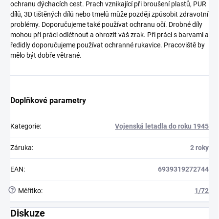
ochranu dýchacích cest. Prach vznikající při broušení plastů, PUR
dílů, 3D tištěných dílů nebo tmelů může později způsobit zdravotní
problémy. Doporučujeme také používat ochranu očí. Drobné díly
mohou při práci odlétnout a ohrozit váš zrak. Při práci s barvami a
ředidly doporučujeme používat ochranné rukavice. Pracoviště by
mělo být dobře větrané.
Doplňkové parametry
Kategorie
:
Vojenská letadla do roku 1945
Záruka
:
2 roky
EAN
:
6939319272744
?
Měřítko
:
1/72
Diskuze