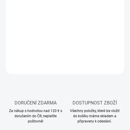
MOŽNOSTI
DORUČENÍ
−
+
Přidat do košíku
Stavebnice plastového modelu letadla
DETAILNÍ INFORMACE
ZEPTAT SE
HLÍDAT
DORUČENÍ ZDARMA
DOSTUPNOST ZBOŽÍ
Za nákup s hodnotou nad 120 € s
Všechny položky, které lze vložit
doručením do ČR, neplatíte
do košíku máme skladem a
poštovné!
připraveny k odeslání.