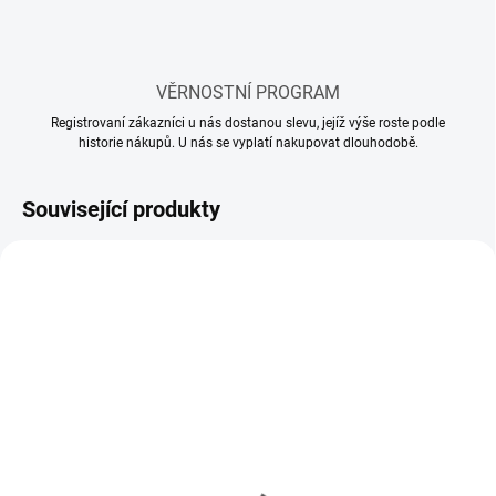
VĚRNOSTNÍ PROGRAM
Registrovaní zákazníci u nás dostanou slevu, jejíž výše roste podle
historie nákupů. U nás se vyplatí nakupovat dlouhodobě.
Související produkty
SKLADEM
SKLADEM
(11 KS)
(60 KS)
Mr Hobby - Gunze Mr.
Lepidlo Tamiya Cement