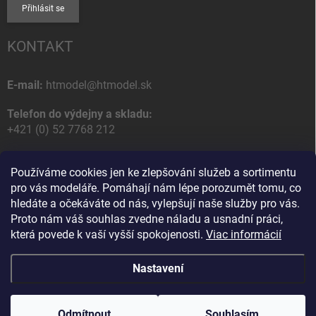
Přihlásit se
KONTAKT
E-mail:
htmodel@htmodel.sk
Telefon do výdejny a skladu:
+421 (0) 52 7768 212
Poštovní / Odběrná adresa:
Používáme cookies jen ke zlepšování služeb a sortimentu
HT model
pro vás modeláře. Pomáhají nám lépe porozumět tomu, co
Na letisko 49
hledáte a očekáváte od nás, vylepšují naše služby pro vás.
058 01 Poprad
Proto nám váš souhlas zvedne náladu a usnadní práci,
Slovenská Republika
která povede k vaší vyšší spokojenosti.
Viac informácií
Nastavení
Copyright 2026
HT model
. Všechna práva vyhrazena.
Upravit nastavení
cookies
Odmítnout
Souhlasím