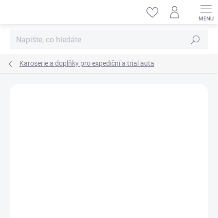
Přejít
na
obsah
Hledat
Karoserie a doplňky pro expediční a trial auta
ZNAČKA:
AMEWI