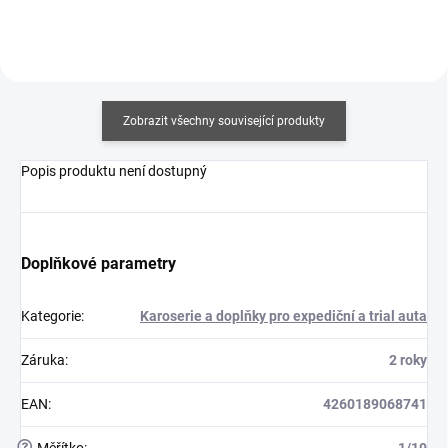
Zobrazit všechny související produkty
Popis produktu není dostupný
Doplňkové parametry
Kategorie
:
Karoserie a doplňky pro expediční a trial auta
Záruka
:
2 roky
EAN
:
4260189068741
?
Měřítko
:
1/10