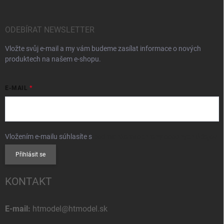
ODEBÍRAT NEWSLETTER
Vložte svůj e-mail a my vám budeme zasílat informace o nových
produktech na našem e-shopu.
E-MAIL
Vložením e-mailu súhlasíte s
podmienkami ochrany osobných údajov
Přihlásit se
KONTAKT
E-mail:
htmodel@htmodel.sk