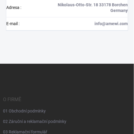
Nikolaus-Otto-Str. 18 33178 Borchen
Adresa
:
Germany
E-mail
:
info@amewi.com
Z
á
p
a
t
í
O FIRMĚ
01 Obchodní podmínky
02 Záruční a reklamační podmínky
03 Reklamační formulář