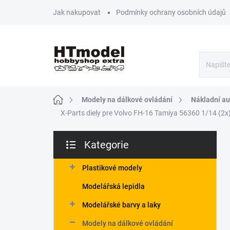
Přejít
Jak nakupovat
Podmínky ochrany osobních údajů
na
obsah
Domů
Modely na dálkové ovládání
Nákladní aut
X-Parts diely pre Volvo FH-16 Tamiya 56360 1/14 (2x
P
Kategorie
o
Přeskočit
s
kategorie
t
Plastikové modely
r
Modelářská lepidla
a
n
Modelářské barvy a laky
n
Modely na dálkové ovládání
í