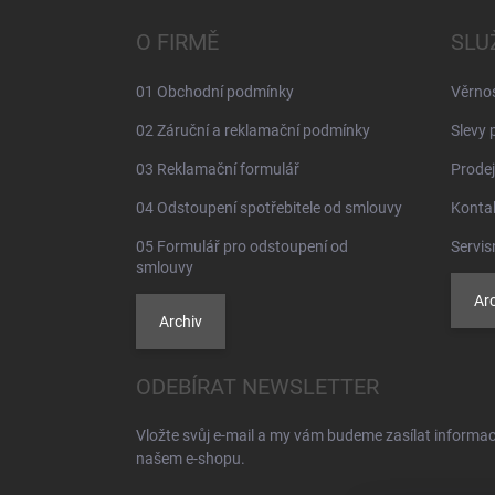
p
a
O FIRMĚ
SLU
t
í
01 Obchodní podmínky
Věrno
02 Záruční a reklamační podmínky
Slevy 
03 Reklamační formulář
Prodej
04 Odstoupení spotřebitele od smlouvy
Konta
05 Formulář pro odstoupení od
Servis
smlouvy
Arc
Archiv
ODEBÍRAT NEWSLETTER
Vložte svůj e-mail a my vám budeme zasílat informa
našem e-shopu.