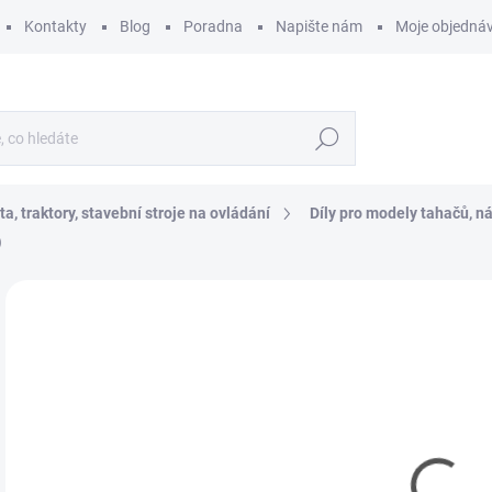
Kontakty
Blog
Poradna
Napište nám
Moje objedná
Hledat
a, traktory, stavební stroje na ovládání
Díly pro modely tahačů, n
)
ZNAČKA:
TAMIYA
5
463
Měr
SK
cena
MŮŽ
DO:
12.