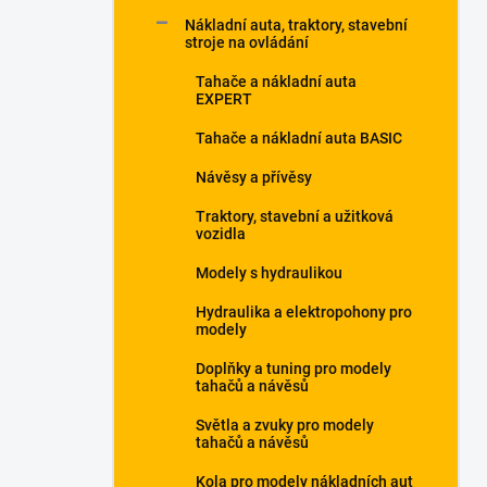
p
Nákladní auta, traktory, stavební
a
stroje na ovládání
n
Tahače a nákladní auta
e
EXPERT
l
Tahače a nákladní auta BASIC
Návěsy a přívěsy
Traktory, stavební a užitková
vozidla
Modely s hydraulikou
Hydraulika a elektropohony pro
modely
Doplňky a tuning pro modely
tahačů a návěsů
Světla a zvuky pro modely
tahačů a návěsů
Kola pro modely nákladních aut