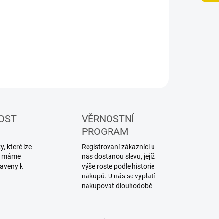
NOSTI DORUČENÍ
−
+
Přidat do košíku
ZEPTAT SE
HLÍDAT
OST
VĚRNOSTNÍ
PROGRAM
, které lze
Registrovaní zákazníci u
ku máme
nás dostanou slevu, jejíž
raveny k
výše roste podle historie
nákupů. U nás se vyplatí
nakupovat dlouhodobě.