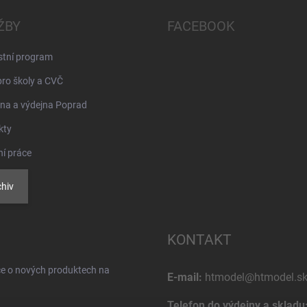
ŽBY
FACEBOOK
stní program
pro školy a CVČ
na a výdejna Poprad
kty
ní práce
hiv
KONTAKT
ce o nových produktech na
E-mail:
htmodel@htmodel.s
Telefon do výdejny a skladu