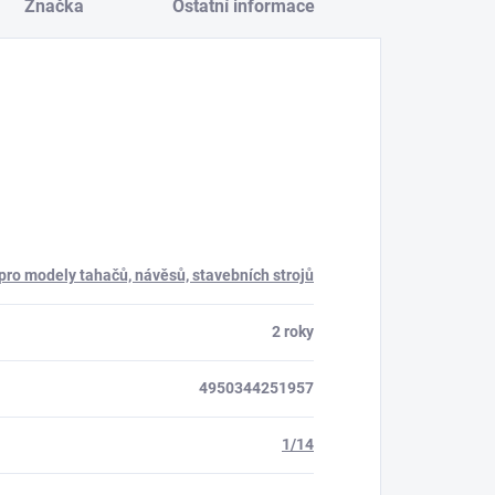
Značka
Ostatní informace
 pro modely tahačů, návěsů, stavebních strojů
2 roky
4950344251957
1/14