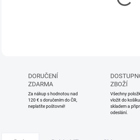
MOŽ
DORUČENÍ
DOSTUPN
ZDARMA
ZBOŽÍ
Za nákup s hodnotou nad
Všechny položky
120 € s doručením do ČR,
vložit do koší
neplatíte poštovné!
skladem a přip
odeslání.