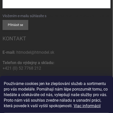
Vložením e-mailu súhlasíte s
podmienkami ochrany osobných údajov
Přihlásit se
KONTAKT
E-mail:
htmodel@htmodel.sk
Telefon do výdejny a skladu:
+421 (0) 52 7768 212
Poštovní / Odběrná adresa:
Používáme cookies jen ke zlepšování služeb a sortimentu
HT model
pro vás modeláře. Pomáhají nám lépe porozumět tomu, co
Na letisko 49
hledáte a očekáváte od nás, vylepšují naše služby pro vás.
058 01 Poprad
Proto nám váš souhlas zvedne náladu a usnadní práci,
Slovenská Republika
která povede k vaší vyšší spokojenosti.
Viac informácií