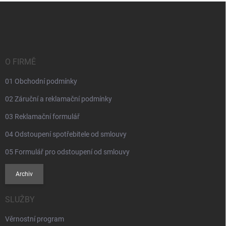
Z
á
p
a
t
í
O FIRMĚ
01 Obchodní podmínky
02 Záruční a reklamační podmínky
03 Reklamační formulář
04 Odstoupení spotřebitele od smlouvy
05 Formulář pro odstoupení od smlouvy
Archiv
SLUŽBY
Věrnostní program