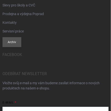
Slevy pro školy a CVČ
Prodejna a výdejna Poprad
Kontakty
Servisní práce
Archiv
FACEBOOK
ODEBÍRAT NEWSLETTER
Vložte svůj e-mail a my vám budeme zasílat informace o nových
produktech na našem e-shopu.
E-MAIL