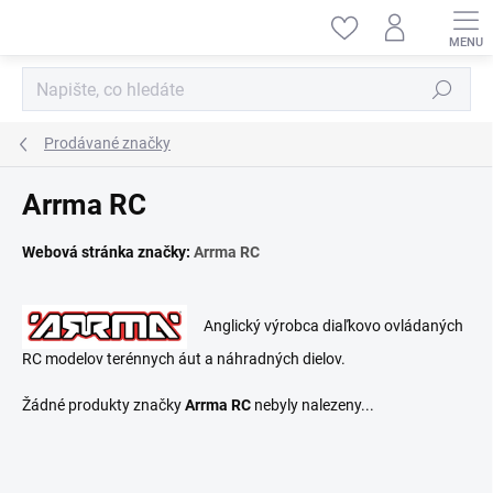
Přejít
na
obsah
Hledat
Prodávané značky
Arrma RC
Webová stránka značky:
Arrma RC
Anglický výrobca diaľkovo ovládaných
RC modelov terénnych áut a náhradných dielov.
Žádné produkty značky
Arrma RC
nebyly nalezeny...