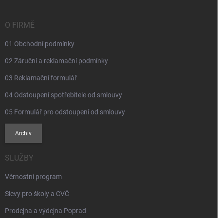
a
t
í
O FIRMĚ
01 Obchodní podmínky
02 Záruční a reklamační podmínky
03 Reklamační formulář
04 Odstoupení spotřebitele od smlouvy
05 Formulář pro odstoupení od smlouvy
Archiv
SLUŽBY
Věrnostní program
Slevy pro školy a CVČ
Prodejna a výdejna Poprad