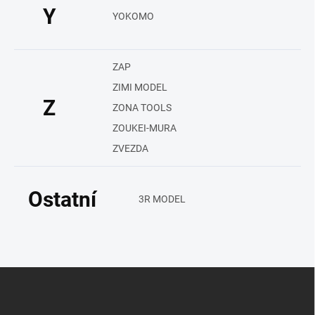
Y
YOKOMO
ZAP
ZIMI MODEL
Z
ZONA TOOLS
ZOUKEI-MURA
ZVEZDA
Ostatní
3R MODEL
Z
á
p