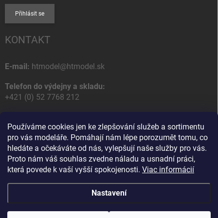
Přihlásit se
KONTAKT
E-mail:
htmodel@htmodel.sk
Telefon do výdejny a skladu:
+421 (0) 52 7768 212
Poštovní / Odběrná adresa:
Používáme cookies jen ke zlepšování služeb a sortimentu
HT model
pro vás modeláře. Pomáhají nám lépe porozumět tomu, co
Na letisko 49
hledáte a očekáváte od nás, vylepšují naše služby pro vás.
058 01 Poprad
Proto nám váš souhlas zvedne náladu a usnadní práci,
Slovenská Republika
která povede k vaší vyšší spokojenosti.
Viac informácií
Nastavení
Copyright 2026
HT model
. Všechna práva vyhrazena.
Upravit nastavení