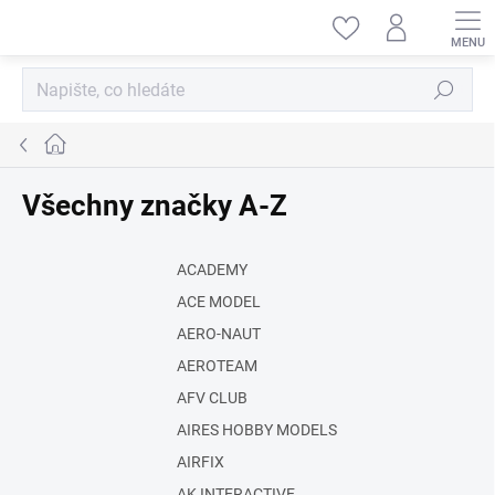
Přejít
na
obsah
Hledat
Domů
Všechny značky A-Z
ACADEMY
ACE MODEL
AERO-NAUT
AEROTEAM
AFV CLUB
AIRES HOBBY MODELS
AIRFIX
AK INTERACTIVE