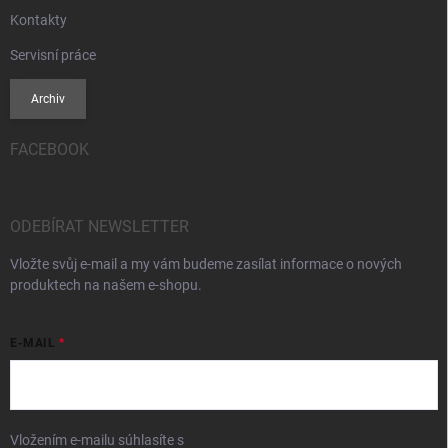
Kontakty
Servisní práce
Archiv
FACEBOOK
ODEBÍRAT NEWSLETTER
Vložte svůj e-mail a my vám budeme zasílat informace o nových
produktech na našem e-shopu.
E-MAIL
Vložením e-mailu súhlasíte s
podmienkami ochrany osobných údajov