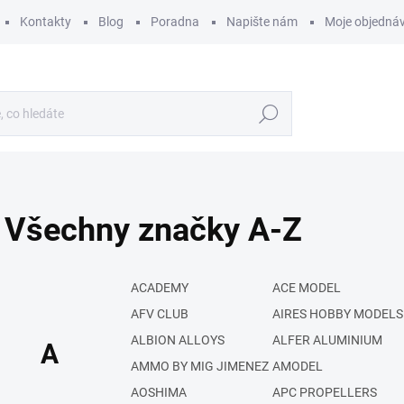
Kontakty
Blog
Poradna
Napište nám
Moje objedná
Hledat
Všechny značky A-Z
ACADEMY
ACE MODEL
AFV CLUB
AIRES HOBBY MODELS
ALBION ALLOYS
ALFER ALUMINIUM
A
AMMO BY MIG JIMENEZ
AMODEL
AOSHIMA
APC PROPELLERS