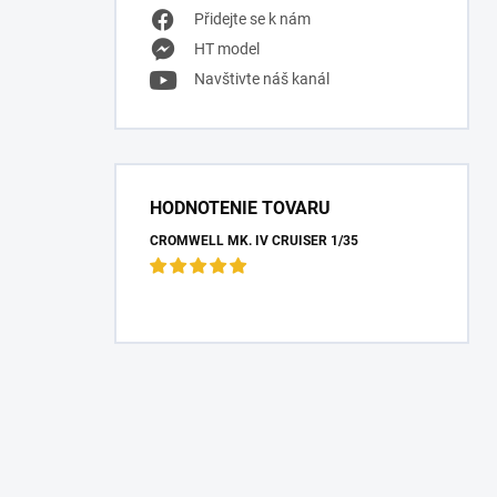
Přidejte se k nám
HT model
Navštivte náš kanál
HODNOTENIE TOVARU
CROMWELL MK. IV CRUISER 1/35