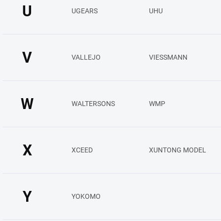
U
UGEARS
UHU
V
VALLEJO
VIESSMANN
W
WALTERSONS
WMP
X
XCEED
XUNTONG MODEL
Y
YOKOMO