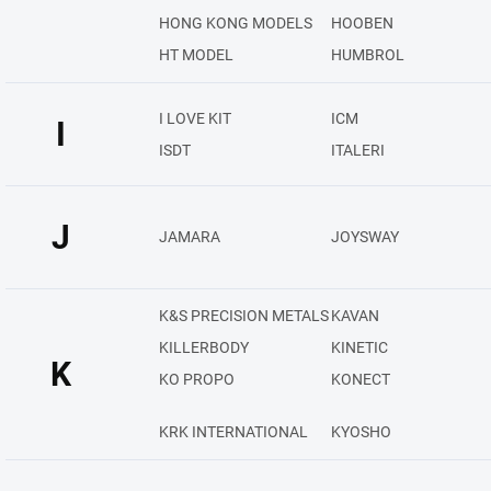
HONG KONG MODELS
HOOBEN
HT MODEL
HUMBROL
I LOVE KIT
ICM
I
ISDT
ITALERI
J
JAMARA
JOYSWAY
K&S PRECISION METALS
KAVAN
KILLERBODY
KINETIC
K
KO PROPO
KONECT
KRK INTERNATIONAL
KYOSHO