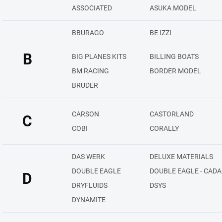
ASSOCIATED
ASUKA MODEL
BBURAGO
BE IZZI
B
BIG PLANES KITS
BILLING BOATS
BM RACING
BORDER MODEL
BRUDER
CARSON
CASTORLAND
C
COBI
CORALLY
DAS WERK
DELUXE MATERIALS
DOUBLE EAGLE
DOUBLE EAGLE - CADA
D
DRYFLUIDS
DSYS
DYNAMITE