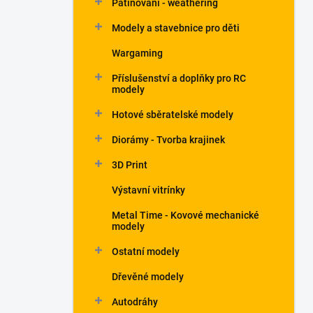
Patinování - weathering
a
n
Modely a stavebnice pro děti
e
Wargaming
l
Příslušenství a doplňky pro RC
modely
Hotové sběratelské modely
Diorámy - Tvorba krajinek
3D Print
Výstavní vitrínky
Metal Time - Kovové mechanické
modely
Ostatní modely
Dřevěné modely
Autodráhy