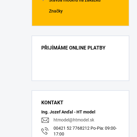
Stavba modelů na zakázku
Značky
PŘIJÍMÁME ONLINE PLATBY
KONTAKT
Ing. Jozef Anďal - HT model
htmodel
@
htmodel.sk
00421 52 7768212 Po-Pia: 09:00-
17:00