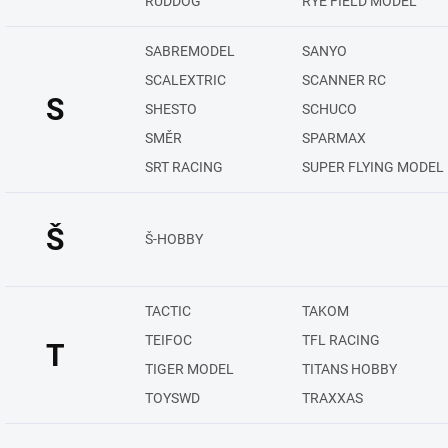
RUDDOG
RYE FIELD MODEL
SABREMODEL
SANYO
SCALEXTRIC
SCANNER RC
S
SHESTO
SCHUCO
SMĚR
SPARMAX
SRT RACING
SUPER FLYING MODEL
Š
Š-HOBBY
TACTIC
TAKOM
TEIFOC
TFL RACING
T
TIGER MODEL
TITANS HOBBY
TOYSWD
TRAXXAS