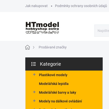
Přejít
Jak nakupovat
Podmínky ochrany osobních údajů
na
obsah
Domů
Prodávané značky
P
Kategorie
o
Přeskočit
s
kategorie
t
Plastikové modely
r
Modelářská lepidla
a
n
Modelářské barvy a laky
n
Modely na dálkové ovládání
í
p