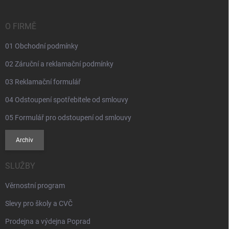
a
t
í
O FIRMĚ
01 Obchodní podmínky
02 Záruční a reklamační podmínky
03 Reklamační formulář
04 Odstoupení spotřebitele od smlouvy
05 Formulář pro odstoupení od smlouvy
Archiv
SLUŽBY
Věrnostní program
Slevy pro školy a CVČ
Prodejna a výdejna Poprad