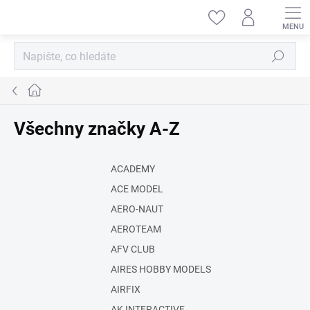
Přejít
na
obsah
Hledat
Domů
Všechny značky A-Z
ACADEMY
ACE MODEL
AERO-NAUT
AEROTEAM
AFV CLUB
AIRES HOBBY MODELS
AIRFIX
AK INTERACTIVE