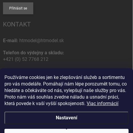
Přihlásit se
KONTAKT
E-mail:
htmodel@htmodel.sk
Telefon do výdejny a skladu:
+421 (0) 52 7768 212
Poštovní / Odběrná adresa:
Používáme cookies jen ke zlepšování služeb a sortimentu
HT model
pro vás modeláře. Pomáhají nám lépe porozumět tomu, co
Na letisko 49
hledáte a očekáváte od nás, vylepšují naše služby pro vás.
058 01 Poprad
Proto nám váš souhlas zvedne náladu a usnadní práci,
Slovenská Republika
která povede k vaší vyšší spokojenosti.
Viac informácií
Nastavení
Copyright 2026
HT model
. Všechna práva vyhrazena.
Upravit nastavení