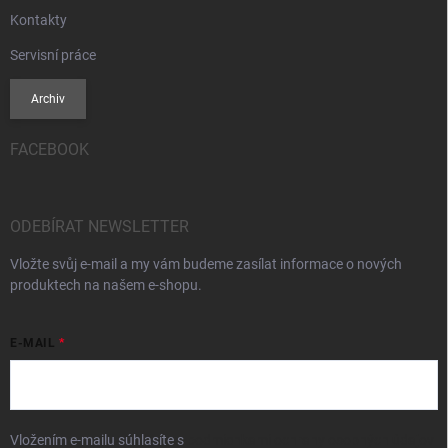
Kontakty
Servisní práce
Archiv
FACEBOOK
ODEBÍRAT NEWSLETTER
Vložte svůj e-mail a my vám budeme zasílat informace o nových
produktech na našem e-shopu.
E-MAIL
Vložením e-mailu súhlasíte s
podmienkami ochrany osobných údajov