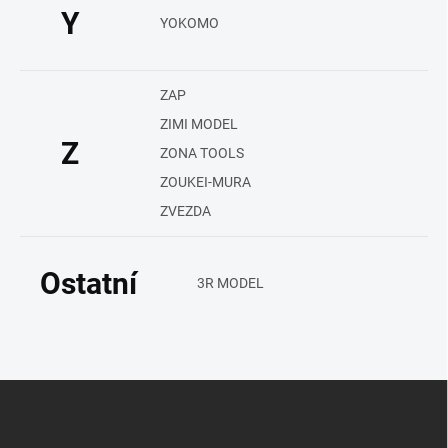
Y
YOKOMO
ZAP
ZIMI MODEL
Z
ZONA TOOLS
ZOUKEI-MURA
ZVEZDA
Ostatní
3R MODEL
Z
á
p