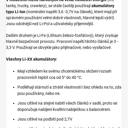
tanky, trucky, crawlery), se stále častěji používají
akumulátory
typu Li-Ion
(nominální napětí 3,6 -3,7V na článek), které mají při
správném používání velmi dobré vlastnosti, hlavně lepší výdrž.
Jsou odolnější než Li-Pol a uživatelsky příjemnější.
Dalším druhem je Li-Fe (Lithium-železo-fosfátový), který zvyšuje
hlavně bezpečnost provozu. Pracovní napětí těchto článků je 3 -
3,3 V. Používají se obvykle jako přijímačové, nebo vysílačové.
Všechny Li-XX akumulátory:
Mají vzhledem ke svému chcemickému složení rozsah
pracovních teplot cca od 5° do 40 °C.
Podléhají stárnutí a ztrátě vlastností i bez ohledu na to, zda
jsou používány, nebo ne.
Jsou citlivé na stejné nabití všech článků v sadě, proto se
doporučuje nabíjení kvalitní nabíječkou s balancérem.
Jsou citlivé na podbití pod 2,7V