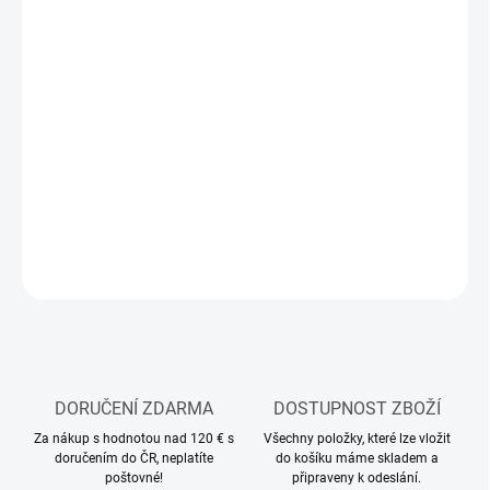
12.8.2026
MOŽNOSTI
DORUČENÍ
−
+
Přidat do košíku
Modelářský Li-Pol akumulátor
DETAILNÍ INFORMACE
ZEPTAT SE
HLÍDAT
DORUČENÍ ZDARMA
DOSTUPNOST ZBOŽÍ
Za nákup s hodnotou nad 120 € s
Všechny položky, které lze vložit
doručením do ČR, neplatíte
do košíku máme skladem a
poštovné!
připraveny k odeslání.