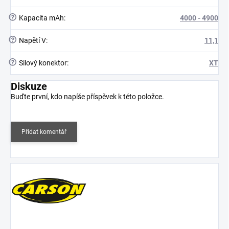
?
Kapacita mAh
:
4000 - 4900
?
Napětí V
:
11,1
?
Silový konektor
:
XT
Diskuze
Buďte první, kdo napíše příspěvek k této položce.
Přidat komentář