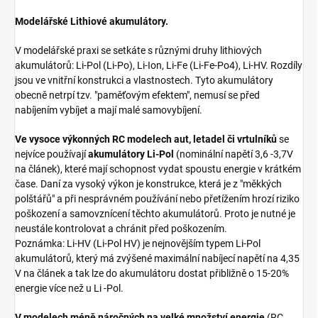
Modelářské Lithiové akumulátory.
V modelářské praxi se setkáte s různými druhy lithiových
akumulátorů: Li-Pol (Li-Po), Li-Ion, Li-Fe (Li-Fe-Po4), Li-HV. Rozdíly
jsou ve vnitřní konstrukci a vlastnostech. Tyto akumulátory
obecně netrpí tzv. "paměťovým efektem", nemusí se před
nabíjením vybíjet a mají malé samovybíjení.
Ve vysoce výkonných RC modelech aut, letadel či vrtulníků
se
nejvíce používají
akumulátory Li-Pol
(nominální napětí 3,6 -3,7V
na článek), které mají schopnost vydat spoustu energie v krátkém
čase. Daní za vysoký výkon je konstrukce, která je z "měkkých
polštářů" a při nesprávném používání nebo přetížením hrozí riziko
poškození a samovznícení těchto akumulátorů. Proto je nutné je
neustále kontrolovat a chránit před poškozením.
Poznámka: Li-HV (Li-Pol HV) je nejnovějším typem Li-Pol
akumulátorů, který má zvýšené maximální nabíjecí napětí na 4,35
V na článek a tak lze do akumulátoru dostat přibližně o 15-20%
energie více než u Li -Pol.
V modelech méně náročných na velké množství energie
(RC