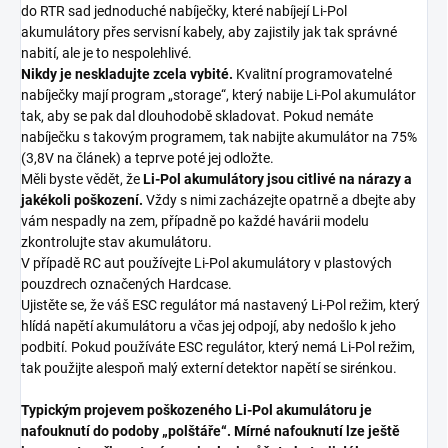
do RTR sad jednoduché nabíječky, které nabíjejí Li-Pol
akumulátory přes servisní kabely, aby zajistily jak tak správné
nabití, ale je to nespolehlivé.
Nikdy je neskladujte zcela vybité.
Kvalitní programovatelné
nabíječky mají program „storage“, který nabije Li-Pol akumulátor
tak, aby se pak dal dlouhodobě skladovat. Pokud nemáte
nabíječku s takovým programem, tak nabijte akumulátor na 75%
(3,8V na článek) a teprve poté jej odložte.
Měli byste vědět, že
Li-Pol akumulátory jsou citlivé na nárazy a
jakékoli poškození.
Vždy s nimi zacházejte opatrně a dbejte aby
vám nespadly na zem, případně po každé havárii modelu
zkontrolujte stav akumulátoru.
V případě RC aut používejte Li-Pol akumulátory v plastových
pouzdrech označených Hardcase.
Ujistěte se, že váš ESC regulátor má nastavený Li-Pol režim, který
hlídá napětí akumulátoru a včas jej odpojí, aby nedošlo k jeho
podbití. Pokud používáte ESC regulátor, který nemá Li-Pol režim,
tak použijte alespoň malý externí detektor napětí se sirénkou.
Typickým projevem poškozeného Li-Pol akumulátoru je
nafouknutí do podoby „polštáře“. Mírné nafouknutí lze ještě