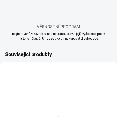
VĚRNOSTNÍ PROGRAM
Registrovaní zákazníci u nás dostanou slevu, jejíž výše roste podle
historie nákupů. U nás se vyplatí nakupovat dlouhodobě.
Související produkty
SKLADEM
SKLADEM
(1 KS)
(1 KS)