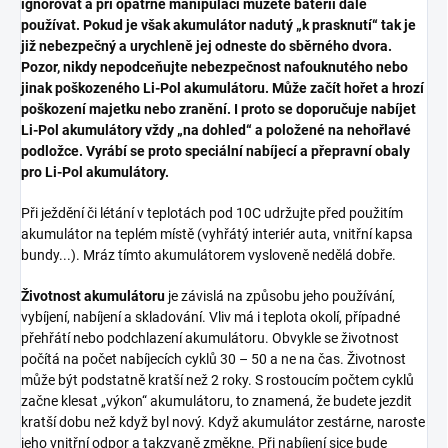
ignorovat a při opatrné manipulaci můžete baterii dále
používat. Pokud je však akumulátor nadutý „k prasknutí“ tak je
již nebezpečný a urychleně jej odneste do sběrného dvora.
Pozor, nikdy nepodceňujte nebezpečnost nafouknutého nebo
jinak poškozeného Li-Pol akumulátoru. Může začít hořet a hrozí
poškození majetku nebo zranění. I proto se doporučuje nabíjet
Li-Pol akumulátory vždy „na dohled“ a položené na nehořlavé
podložce. Vyrábí se proto speciální nabíjecí a přepravní obaly
pro Li-Pol akumulátory.
Při ježdění či létání v teplotách pod 10C udržujte před použitím
akumulátor na teplém místě (vyhřátý interiér auta, vnitřní kapsa
bundy...). Mráz tímto akumulátorem vysloveně nedělá dobře.
Životnost akumulátoru
je závislá na způsobu jeho používání,
vybíjení, nabíjení a skladování. Vliv má i teplota okolí, případné
přehřátí nebo podchlazení akumulátoru. Obvykle se životnost
počítá na počet nabíjecích cyklů 30 – 50 a ne na čas. Životnost
může být podstatně kratší než 2 roky. S rostoucím počtem cyklů
začne klesat „výkon“ akumulátoru, to znamená, že budete jezdit
kratší dobu než když byl nový. Když akumulátor zestárne, naroste
jeho vnitřní odpor a takzvaně změkne. Při nabíjení sice bude