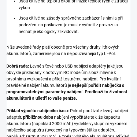
Jsou citlivé na teplotu okolí, při nízké teplotě rychle ztrácejí
výkon
Jsou citlivé na zásady správného zacházení s nimi a při
podezření na poškození je musíte vyřadit z provozu a
nechat je ekologicky zlikvidovat.
Níže uvedené řady platí obecně pro všechny druhy lithiových
akumulátorů, zaměřené jsou na nejpoužívanější typ Li-Pol.
Dobrá rada:
Levné síťové nebo USB nabíjecí adaptéry jaké jsou
obvykle přikládány k hotovým RC modelům slouží hlavně k
prvotnímu vyzkoušení a příležitostnému nabíjení. Pro kvalitní
pravidelné nabíjení akumulátorů je
nejlepší pořídit nabíječku s
programovatelnými parametry nabíjení. Prodlouží to životnost
akumulátorů a ušetří to vaše peníze.
Příklad výpočtu nabíjecího času:
Pokud používáte levný nabíjecí
adaptér,
přibližnou dobu
nabíjení vypočítáte tak, že kapacitu
akumulátoru (například 2000 mAh) vydělíte výstupním výkonem
nabíjecího adaptéru (uvedený na typovém štítku adaptéru,
například: Output 350 mA), a zcela vybitého akumulátoru. Příklad: