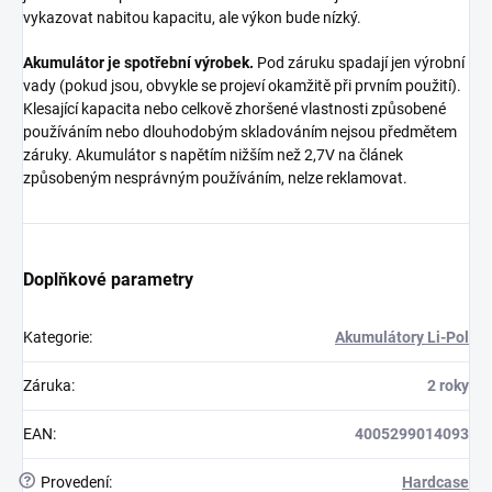
vykazovat nabitou kapacitu, ale výkon bude nízký.
Akumulátor je spotřební výrobek.
Pod záruku spadají jen výrobní
vady (pokud jsou, obvykle se projeví okamžitě při prvním použití).
Klesající kapacita nebo celkově zhoršené vlastnosti způsobené
používáním nebo dlouhodobým skladováním nejsou předmětem
záruky. Akumulátor s napětím nižším než 2,7V na článek
způsobeným nesprávným používáním, nelze reklamovat.
Doplňkové parametry
Kategorie
:
Akumulátory Li-Pol
Záruka
:
2 roky
EAN
:
4005299014093
?
Provedení
:
Hardcase