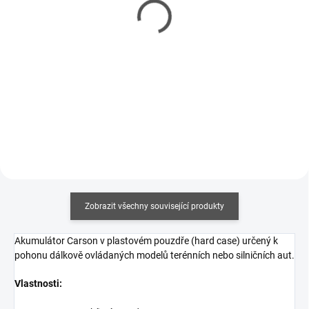
Yikong 4107 RC Crawler
Carson RC Drakuro
Pro Brushless Green
Monster Truck BL 3S
1/10 RTR
4WD antracitový 1/8 RTR
9 459 Kč
7 277 Kč
7 690 Kč bez DPH
5 916 Kč bez DPH
Do košíku
Do košíku
Zobrazit všechny související produkty
Akumulátor Carson v plastovém pouzdře (hard case) určený k
pohonu dálkově ovládaných modelů terénních nebo silničních aut.
Vlastnosti: