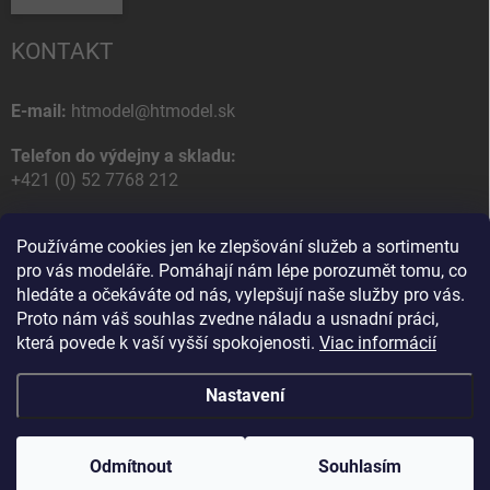
KONTAKT
E-mail:
htmodel@htmodel.sk
Telefon do výdejny a skladu:
+421 (0) 52 7768 212
Poštovní / Odběrná adresa:
Používáme cookies jen ke zlepšování služeb a sortimentu
HT model
pro vás modeláře. Pomáhají nám lépe porozumět tomu, co
Na letisko 49
hledáte a očekáváte od nás, vylepšují naše služby pro vás.
058 01 Poprad
Proto nám váš souhlas zvedne náladu a usnadní práci,
Slovenská Republika
která povede k vaší vyšší spokojenosti.
Viac informácií
Nastavení
Copyright 2026
HT model
. Všechna práva vyhrazena.
Upravit nastavení
cookies
Odmítnout
Souhlasím