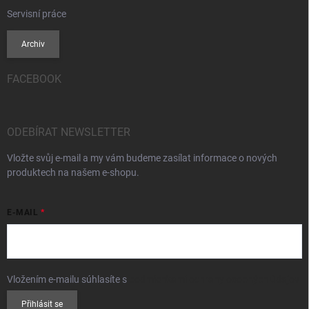
Servisní práce
Archiv
FACEBOOK
ODEBÍRAT NEWSLETTER
Vložte svůj e-mail a my vám budeme zasílat informace o nových
produktech na našem e-shopu.
E-MAIL
Vložením e-mailu súhlasíte s
podmienkami ochrany osobných údajov
Přihlásit se