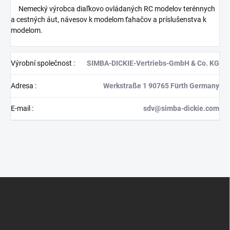
Nemecký výrobca diaľkovo ovládaných RC modelov terénnych
a cestných áut, návesov k modelom ťahačov a príslušenstva k
modelom.
Výrobní společnost
:
SIMBA-DICKIE-Vertriebs-GmbH & Co. KG
Adresa
:
Werkstraße 1 90765 Fürth Germany
E-mail
:
sdv@simba-dickie.com
Z
á
p
a
t