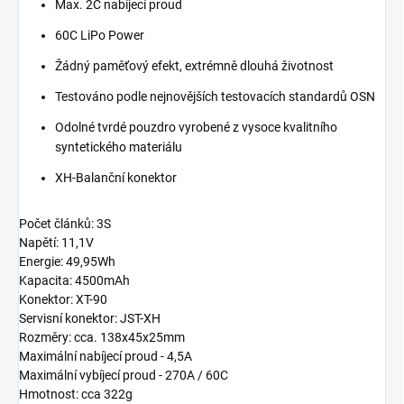
Max. 2C nabíjecí proud
60C LiPo Power
Žádný paměťový efekt, extrémně dlouhá životnost
Testováno podle nejnovějších testovacích standardů OSN
Odolné tvrdé pouzdro vyrobené z vysoce kvalitního
syntetického materiálu
XH-Balanční konektor
Počet článků: 3S
Napětí: 11,1V
Energie: 49,95Wh
Kapacita: 4500mAh
Konektor: XT-90
Servisní konektor: JST-XH
Rozměry: cca. 138x45x25mm
Maximální nabíjecí proud - 4,5A
Maximální vybíjecí proud - 270A / 60C
Hmotnost: cca 322g