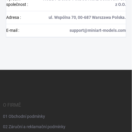
společnost
:
z O.O.
Adresa
:
ul. Wspólna 70, 00-687 Warszawa Polska.
E-mail
:
support@miniart-models.com
Z
á
p
a
t
í
O FIRMĚ
01 Obchodní podmínky
02 Záruční a reklamační podmínky