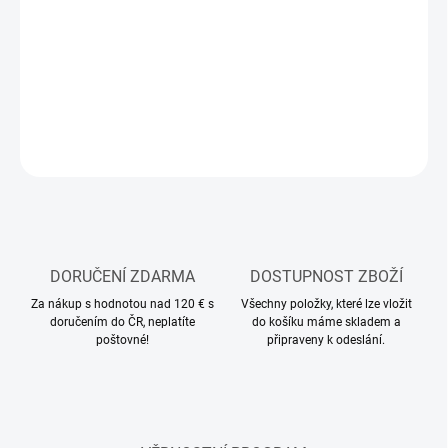
MOŽNOSTI
DORUČENÍ
−
+
Přidat do košíku
ZEPTAT SE
HLÍDAT
DORUČENÍ ZDARMA
DOSTUPNOST ZBOŽÍ
Za nákup s hodnotou nad 120 € s
Všechny položky, které lze vložit
doručením do ČR, neplatíte
do košíku máme skladem a
poštovné!
připraveny k odeslání.