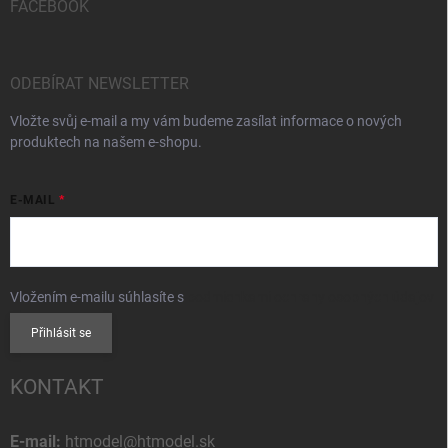
FACEBOOK
ODEBÍRAT NEWSLETTER
Vložte svůj e-mail a my vám budeme zasílat informace o nových
produktech na našem e-shopu.
E-MAIL
Vložením e-mailu súhlasíte s
podmienkami ochrany osobných údajov
Přihlásit se
KONTAKT
E-mail:
htmodel@htmodel.sk