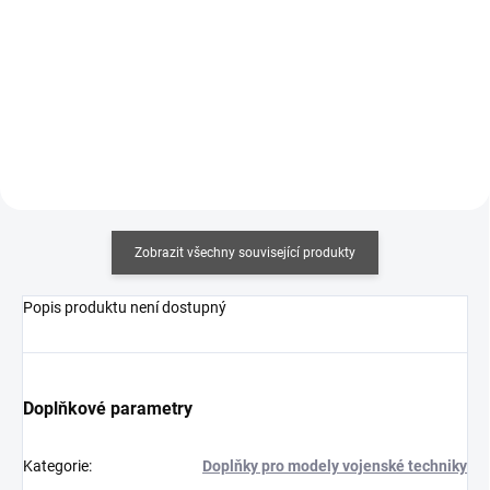
Měrná
Měrná
357,50 Kč / 100 ml
375 Kč / 100 ml
cena:
cena:
Do košíku
Do košíku
Zobrazit všechny související produkty
Popis produktu není dostupný
Doplňkové parametry
Kategorie
:
Doplňky pro modely vojenské techniky