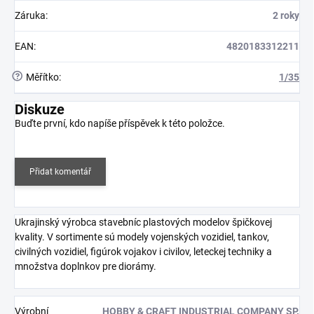
Záruka
:
2 roky
EAN
:
4820183312211
?
Měřítko
:
1/35
Diskuze
Buďte první, kdo napíše příspěvek k této položce.
Přidat komentář
Ukrajinský výrobca stavebníc plastových modelov špičkovej
kvality. V sortimente sú modely vojenských vozidiel, tankov,
civilných vozidiel, figúrok vojakov i civilov, leteckej techniky a
množstva doplnkov pre diorámy.
Výrobní
HOBBY & CRAFT INDUSTRIAL COMPANY SP.