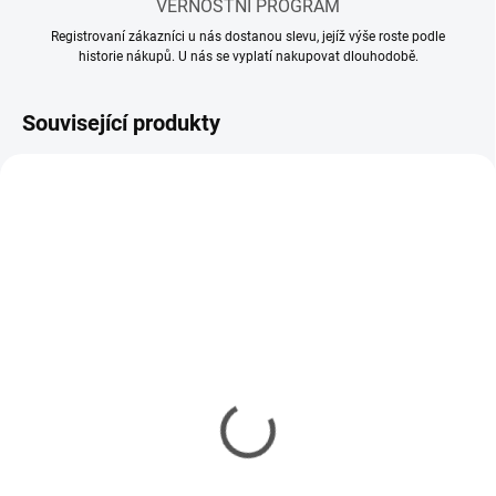
VĚRNOSTNÍ PROGRAM
Registrovaní zákazníci u nás dostanou slevu, jejíž výše roste podle
historie nákupů. U nás se vyplatí nakupovat dlouhodobě.
Související produkty
SKLADEM
SKLADEM
(10 KS)
(5 KS)
Mr Hobby - Gunze Mr.
Mr Hobby - Gunze Mr.
Cement S (40 ml)
Cement SP (40 ml)
143 Kč
150 Kč
116 Kč bez DPH
122 Kč bez DPH