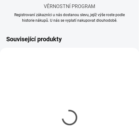
VĚRNOSTNÍ PROGRAM
Registrovaní zákazníci u nás dostanou slevu, jejíž výše roste podle
historie nákupů. U nás se vyplatí nakupovat dlouhodobě.
Související produkty
SKLADEM
MOMENTÁLNĚ NEDOSTUPNÉ
(2 KS)
Spraygun PRO - Stříkací
Spraygun EASY - Stříkací
rukojeť pro sprej
rukojeť pro sprej
223 Kč
141 Kč
181 Kč bez DPH
115 Kč bez DPH