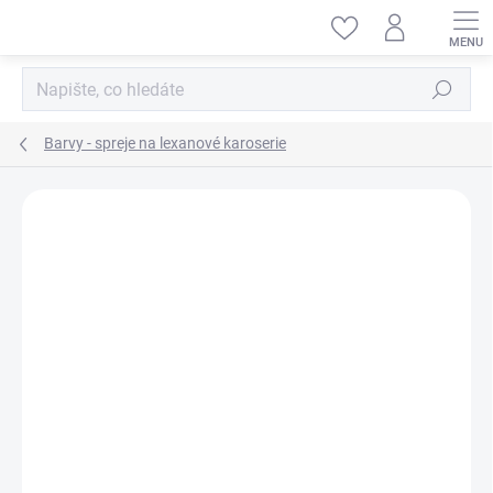
Přejít
na
obsah
Hledat
Barvy - spreje na lexanové karoserie
ZNAČKA:
GHIANT