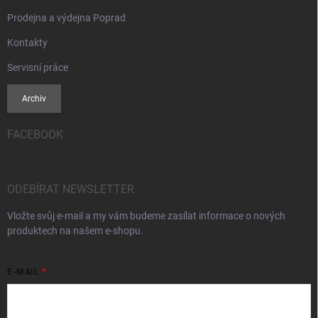
Prodejna a výdejna Poprad
Kontakty
Servisní práce
Archiv
FACEBOOK
ODEBÍRAT NEWSLETTER
Vložte svůj e-mail a my vám budeme zasílat informace o nových
produktech na našem e-shopu.
E-MAIL