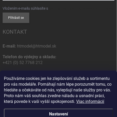
Vložením e-mailu súhlasíte s
podmienkami ochrany osobných údajov
Přihlásit se
KONTAKT
E-mail:
htmodel@htmodel.sk
Telefon do výdejny a skladu:
+421 (0) 52 7768 212
Poštovní / Odběrná adresa:
Používáme cookies jen ke zlepšování služeb a sortimentu
HT model
pro vás modeláře. Pomáhají nám lépe porozumět tomu, co
Na letisko 49
hledáte a očekáváte od nás, vylepšují naše služby pro vás.
058 01 Poprad
Proto nám váš souhlas zvedne náladu a usnadní práci,
Slovenská Republika
která povede k vaší vyšší spokojenosti.
Viac informácií
Nastavení