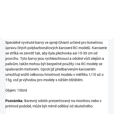
Detail
Do košíku
Speciálně vyvinuté barvy ve spreji Ghiant určené pro konečnou
úpravu čirých polykarbonátových karoserií RC modelů. Karoserie
se stříká ve zevnitř tak, aby byla plechovka asi 15-30 cm od
povrchu. Tyto barvy jsou rychleschnoucí a odolné vůči olejům a
palivům, takže mohou být bezpečně použity i na RC modely se
spalovacím motorem. Oproti již předbarveným karoseriím
umožňují snížit celkovou hmotnost modelu v měřítku 1/10 až o
15g, což je výhodou pro modely s nižším těžištěm.
Objem: 150ml
Poznámka:
Barevný odstín prezentovaný na monitoru nebo v
printové podobě, může být mírně odlišný od skutečného.