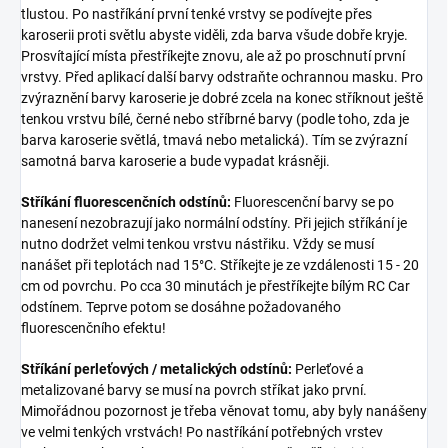
tlustou. Po nastříkání první tenké vrstvy se podívejte přes
karoserii proti světlu abyste viděli, zda barva všude dobře kryje.
Prosvítající místa přestříkejte znovu, ale až po proschnutí první
vrstvy. Před aplikací další barvy odstraňte ochrannou masku. Pro
zvýraznění barvy karoserie je dobré zcela na konec stříknout ještě
tenkou vrstvu bílé, černé nebo stříbrné barvy (podle toho, zda je
barva karoserie světlá, tmavá nebo metalická). Tím se zvýrazní
samotná barva karoserie a bude vypadat krásněji.
Stříkání fluorescenčních odstínů:
Fluorescenční barvy se po
nanesení nezobrazují jako normální odstíny. Při jejich stříkání je
nutno dodržet velmi tenkou vrstvu nástřiku. Vždy se musí
nanášet při teplotách nad 15°C. Stříkejte je ze vzdálenosti 15 - 20
cm od povrchu. Po cca 30 minutách je přestříkejte bílým RC Car
odstínem. Teprve potom se dosáhne požadovaného
fluorescenčního efektu!
Stříkání perleťových / metalických odstínů:
Perleťové a
metalizované barvy se musí na povrch stříkat jako první.
Mimořádnou pozornost je třeba věnovat tomu, aby byly nanášeny
ve velmi tenkých vrstvách! Po nastříkání potřebných vrstev