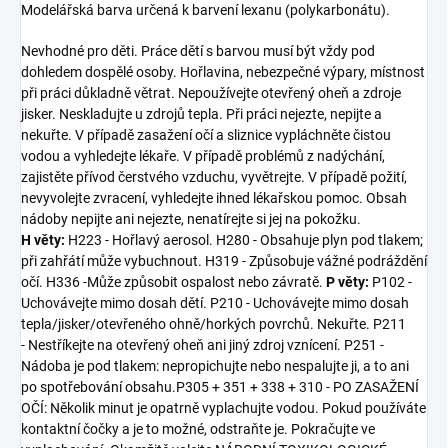
Modelářská barva určená k barvení lexanu (polykarbonátu).
Nevhodné pro děti. Práce dětí s barvou musí být vždy pod
dohledem dospělé osoby. Hořlavina, nebezpečné výpary, místnost
při práci důkladně větrat. Nepoužívejte otevřený oheň a zdroje
jisker. Neskladujte u zdrojů tepla. Při práci nejezte, nepijte a
nekuřte. V případě zasažení očí a sliznice vypláchněte čistou
vodou a vyhledejte lékaře. V případě problémů z nadýchání,
zajistěte přívod čerstvého vzduchu, vyvětrejte. V případě požití,
nevyvolejte zvracení, vyhledejte ihned lékařskou pomoc. Obsah
nádoby nepijte ani nejezte, nenatírejte si jej na pokožku.
H věty:
H223 - Hořlavý aerosol. H280 - Obsahuje plyn pod tlakem;
při zahřátí může vybuchnout. H319 - Způsobuje vážné podráždění
očí. H336 -Může způsobit ospalost nebo závratě.
P věty:
P102 -
Uchovávejte mimo dosah dětí. P210 - Uchovávejte mimo dosah
tepla/jisker/otevřeného ohně/horkých povrchů. Nekuřte. P211
- Nestříkejte na otevřený oheň ani jiný zdroj vznícení. P251 -
Nádoba je pod tlakem: nepropichujte nebo nespalujte ji, a to ani
po spotřebování obsahu.P305 + 351 + 338 + 310 - PO ZASAŽENÍ
OČÍ: Několik minut je opatrně vyplachujte vodou. Pokud používáte
kontaktní čočky a je to možné, odstraňte je. Pokračujte ve