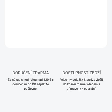
−
+
Přidat do košíku
Modelářské barvy ve spreji Ghiant určené pro lexanové karoserie
DETAILNÍ INFORMACE
ZEPTAT SE
HLÍDAT
DORUČENÍ ZDARMA
DOSTUPNOST ZBOŽÍ
Za nákup s hodnotou nad 120 € s
Všechny položky, které lze vložit
doručením do ČR, neplatíte
do košíku máme skladem a
poštovné!
připraveny k odeslání.