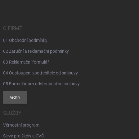
á
p
a
t
í
O FIRMĚ
01 Obchodní podmínky
02 Záruční a reklamační podmínky
03 Reklamační formulář
04 Odstoupení spotřebitele od smlouvy
05 Formulář pro odstoupení od smlouvy
Archiv
SLUŽBY
Věrnostní program
Slevy pro školy a CVČ