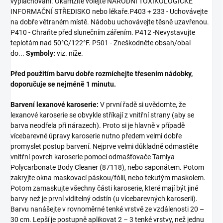
vyplachování. Okamžitě volejte NÁRODNÍ TOXIKOLOGICKÉ
INFORMAČNÍ STŘEDISKO nebo lékaře.P403 + 233 - Uchovávejte
na dobře větraném místě. Nádobu uchovávejte těsně uzavřenou.
P410 - Chraňte před slunečním zářením. P412 -Nevystavujte
teplotám nad 50°C/122°F. P501 - Zneškodněte obsah/obal
do...
Symboly:
viz. níže.
Před použitím barvu dobře rozmíchejte třesením nádobky,
doporučuje se nejméně 1 minutu.
Barvení lexanové karoserie:
V první řadě si uvědomte, že
lexanové karoserie se obvykle stříkají z vnitřní strany (aby se
barva neodřela při nárazech). Proto si je hlavně v případě
vícebarevné úpravy karoserie nutno předem velmi dobře
promyslet postup barvení. Nejprve velmi důkladně odmastěte
vnitřní povrch karoserie pomocí odmašťovače Tamiya
Polycarbonate Body Cleaner (87118), nebo saponátem. Potom
zakryjte okna maskovací páskou/fólií, nebo tekutým maskolem.
Potom zamaskujte všechny části karoserie, které mají být jiné
barvy než je první viditelný odstín (u vícebarevných karoserií).
Barvu nanášejte v rovnoměrné tenké vrstvě ze vzdálenosti 20 –
30 cm. Lepší je postupně aplikovat 2 – 3 tenké vrstvy, než jednu