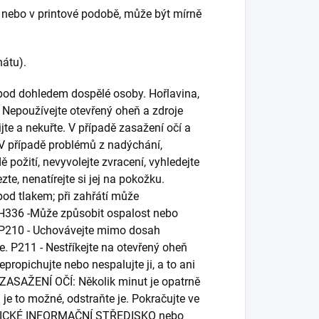
 nebo v printové podobě, může být mírně
nátu).
 pod dohledem dospělé osoby. Hořlavina,
. Nepoužívejte otevřený oheň a zdroje
pijte a nekuřte. V případě zasažení očí a
. V případě problémů z nadýchání,
ě požití, nevyvolejte zvracení, vyhledejte
e, nenatírejte si jej na pokožku.
pod tlakem; při zahřátí může
 H336 -Může způsobit ospalost nebo
 P210 - Uchovávejte mimo dosah
. P211 - Nestříkejte na otevřený oheň
epropichujte nebo nespalujte ji, a to ani
ZASAŽENÍ OČÍ: Několik minut je opatrně
je to možné, odstraňte je. Pokračujte ve
OGICKÉ INFORMAČNÍ STŘEDISKO nebo