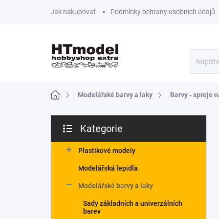
Přejít
Jak nakupovat
Podmínky ochrany osobních údajů
na
obsah
Domů
Modelářské barvy a laky
Barvy - spreje 
P
Kategorie
o
Přeskočit
s
kategorie
t
Plastikové modely
r
Modelářská lepidla
a
n
Modelářské barvy a laky
n
Sady základních a univerzálních
í
barev
p