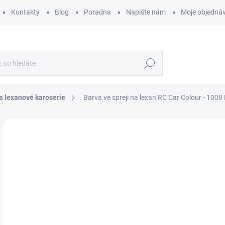
Kontakty
Blog
Poradna
Napište nám
Moje objedná
Hledat
na lexanové karoserie
Barva ve spreji na lexan RC Car Colour - 100
ZNAČKA:
GHIANT
1
134
Měr
1 100
cena
SK
MŮŽ
DO:
11.