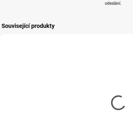
odeslání.
Související produkty
KAVAN-5MA4651
KAVAN-5MA4650
SKLADEM
SKLADEM
(2 KS)
(1 KS)
Spraygun
Spraygun PRO
EASY - Stříkací
- Stříkací
rukojeť pro
rukojeť pro
sprej
sprej
140 Kč
223 Kč
114 Kč bez DPH
181 Kč bez DPH