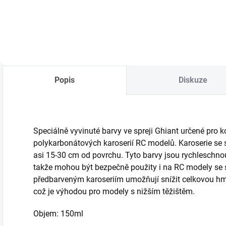
Do košíku
Do košíku
Popis
Diskuze
Speciálně vyvinuté barvy ve spreji Ghiant určené pro 
polykarbonátových karoserií RC modelů. Karoserie se st
asi 15-30 cm od povrchu. Tyto barvy jsou rychleschnou
takže mohou být bezpečně použity i na RC modely se 
předbarveným karoseriím umožňují snížit celkovou hm
což je výhodou pro modely s nižším těžištěm.
Objem: 150ml