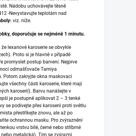
ístě. Nádobu uchovávejte těsně
412 -Nevystavujte teplotám nad
boly:
viz. níže.
obky, doporučuje se nejméně 1 minutu.
 že lexanové karoserie se obvykle
zech). Proto si je hlavně v případě
e promyslet postup barvení. Nejprve
pomocí odmašťovače Tamiya
m. Potom zakryjte okna maskovací
e všechny části karoserie, které mají
vných karoserií). Barvu nanášejte v
pší je postupně aplikovat 2 – 3 tenké
vy se podívejte přes karoserii proti světlu
 místa přestříkejte znovu, ale až po
straňte ochrannou masku. Pro zvýraznění
tenkou vrstvu bílé, černé nebo stříbrné
á nebo metalická). Tím se zvýrazní