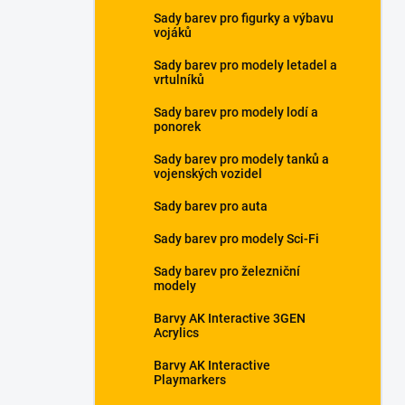
a
Sady barev pro figurky a výbavu
n
vojáků
e
Sady barev pro modely letadel a
l
vrtulníků
Sady barev pro modely lodí a
ponorek
Sady barev pro modely tanků a
vojenských vozidel
Sady barev pro auta
Sady barev pro modely Sci-Fi
Sady barev pro železniční
modely
Barvy AK Interactive 3GEN
Acrylics
Barvy AK Interactive
Playmarkers