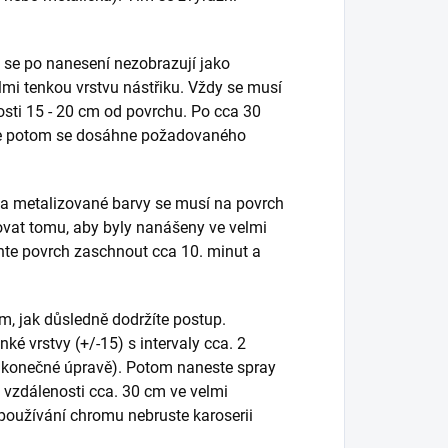
 se po nanesení nezobrazují jako
velmi tenkou vrstvu nástřiku. Vždy se musí
nosti 15 - 20 cm od povrchu. Po cca 30
rve potom se dosáhne požadovaného
 a metalizované barvy se musí na povrch
novat tomu, aby byly nanášeny ve velmi
chte povrch zaschnout cca 10. minut a
m, jak důsledně dodržíte postup.
nké vrstvy (+/-15) s intervaly cca. 2
 konečné úpravě). Potom naneste spray
vzdálenosti cca. 30 cm ve velmi
 používání chromu nebruste karoserii