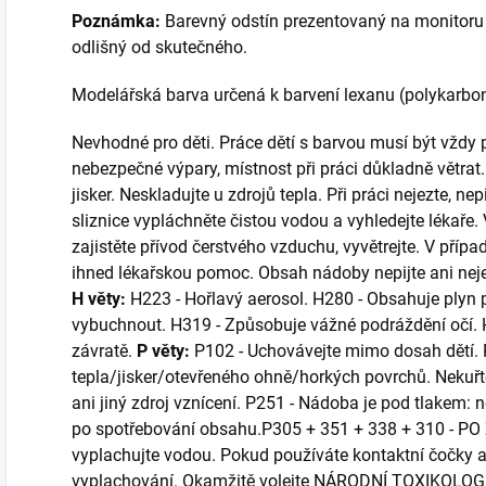
Poznámka:
Barevný odstín prezentovaný na monitoru
odlišný od skutečného.
Modelářská barva určená k barvení lexanu (polykarbo
Nevhodné pro děti. Práce dětí s barvou musí být vždy
nebezpečné výpary, místnost při práci důkladně větrat
jisker. Neskladujte u zdrojů tepla. Při práci nejezte, ne
sliznice vypláchněte čistou vodou a vyhledejte lékaře
zajistěte přívod čerstvého vzduchu, vyvětrejte. V případ
ihned lékařskou pomoc. Obsah nádoby nepijte ani nejezt
H věty:
H223 - Hořlavý aerosol. H280 - Obsahuje plyn 
vybuchnout. H319 - Způsobuje vážné podráždění očí.
závratě.
P věty:
P102 - Uchovávejte mimo dosah dětí.
tepla/jisker/otevřeného ohně/horkých povrchů. Nekuřte
ani jiný zdroj vznícení. P251 - Nádoba je pod tlakem: n
po spotřebování obsahu.P305 + 351 + 338 + 310 - PO 
vyplachujte vodou. Pokud používáte kontaktní čočky a 
vyplachování. Okamžitě volejte NÁRODNÍ TOXIKOL