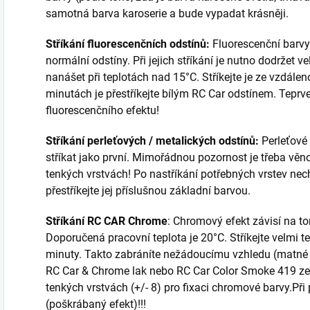
samotná barva karoserie a bude vypadat krásněji.
Stříkání fluorescenčních odstínů:
Fluorescenční barvy
normální odstíny. Při jejich stříkání je nutno dodržet 
nanášet při teplotách nad 15°C. Stříkejte je ze vzdále
minutách je přestříkejte bílým RC Car odstínem. Tep
fluorescenčního efektu!
Stříkání perleťových / metalických odstínů:
Perleťové
stříkat jako první. Mimořádnou pozornost je třeba vě
tenkých vrstvách! Po nastříkání potřebných vrstev ne
přestříkejte jej příslušnou základní barvou.
Stříkání RC CAR Chrome
: Chromový efekt závisí na to
Doporučená pracovní teplota je 20°C. Stříkejte velmi te
minuty. Takto zabráníte nežádoucímu vzhledu (matné
RC Car & Chrome lak nebo RC Car Color Smoke 419 ze 
tenkých vrstvách (+/- 8) pro fixaci chromové barvy.Při
(poškrábaný efekt)!!!