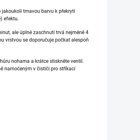
 jakoukoli tmavou barvu k překrytí
) efektu.
inut, ale úplné zaschnutí trvá nejméně 4
ovou vrstvou se doporučuje počkat alespoň
hůru nohama a krátce stiskněte ventil.
ě namočeným v čističi pro stříkací