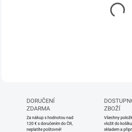
MOŽ
Mode
karo
DETA
DORUČENÍ
DOSTUPN
ZDARMA
ZBOŽÍ
Za nákup s hodnotou nad
Všechny položky
120 € s doručením do ČR,
vložit do koší
neplatíte poštovné!
skladem a přip