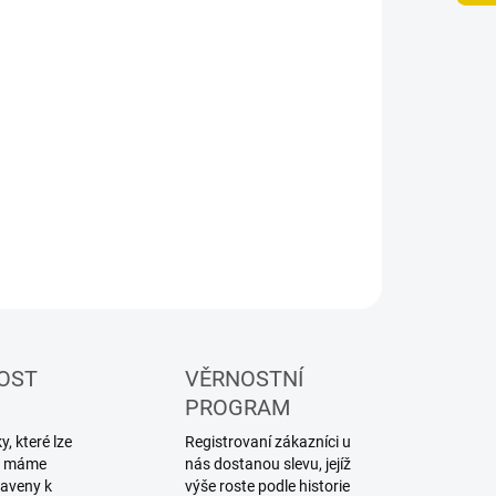
NOSTI DORUČENÍ
−
+
Přidat do košíku
lářské barvy ve spreji Ghiant určené pro lexanové
serie
ILNÍ INFORMACE
ZEPTAT SE
HLÍDAT
OST
VĚRNOSTNÍ
PROGRAM
, které lze
Registrovaní zákazníci u
ku máme
nás dostanou slevu, jejíž
raveny k
výše roste podle historie