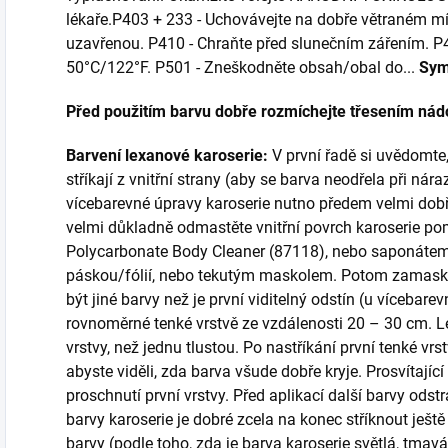
lékaře.P403 + 233 - Uchovávejte na dobře větraném m
uzavřenou. P410 - Chraňte před slunečním zářením. P
50°C/122°F. P501 - Zneškodněte obsah/obal do...
Sym
Před použitím barvu dobře rozmíchejte třesením nád
Barvení lexanové karoserie:
V první řadě si uvědomte,
stříkají z vnitřní strany (aby se barva neodřela při nára
vícebarevné úpravy karoserie nutno předem velmi dobř
velmi důkladně odmastěte vnitřní povrch karoserie 
Polycarbonate Body Cleaner (87118), nebo saponáte
páskou/fólií, nebo tekutým maskolem. Potom zamaskujt
být jiné barvy než je první viditelný odstín (u vícebare
rovnoměrné tenké vrstvě ze vzdálenosti 20 – 30 cm. Le
vrstvy, než jednu tlustou. Po nastříkání první tenké vrst
abyste viděli, zda barva všude dobře kryje. Prosvítající
proschnutí první vrstvy. Před aplikací další barvy od
barvy karoserie je dobré zcela na konec stříknout ještě 
barvy (podle toho, zda je barva karoserie světlá, tmav