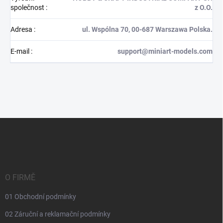
společnost
:
z O.O.
Adresa
:
ul. Wspólna 70, 00-687 Warszawa Polska.
E-mail
:
support@miniart-models.com
Z
á
p
a
t
í
O FIRMĚ
01 Obchodní podmínky
02 Záruční a reklamační podmínky