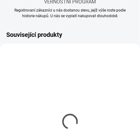
VĚRNOSTNÍ PROGRAM
Registrovaní zákazníci u nás dostanou slevu, jejíž výše roste podle
historie nákupů. U nás se vyplatí nakupovat dlouhodobě.
Související produkty
SKLADEM
SKLADEM
(10 KS)
(5 KS)
Mr Hobby - Gunze Mr.
Mr Hobby - Gunze Mr.
Cement S (40 ml)
Cement SP (40 ml)
143 Kč
150 Kč
116 Kč bez DPH
122 Kč bez DPH