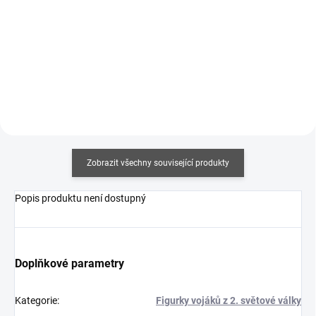
Měrná
Měrná
357,50 Kč / 100 ml
375 Kč / 100 ml
cena:
cena:
Do košíku
Do košíku
Zobrazit všechny související produkty
Popis produktu není dostupný
Doplňkové parametry
Kategorie
:
Figurky vojáků z 2. světové války