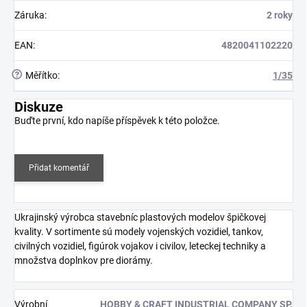
Záruka
:
2 roky
EAN
:
4820041102220
?
Měřítko
:
1/35
Diskuze
Buďte první, kdo napíše příspěvek k této položce.
Přidat komentář
Ukrajinský výrobca stavebníc plastových modelov špičkovej
kvality. V sortimente sú modely vojenských vozidiel, tankov,
civilných vozidiel, figúrok vojakov i civilov, leteckej techniky a
množstva doplnkov pre diorámy.
Výrobní
HOBBY & CRAFT INDUSTRIAL COMPANY SP.