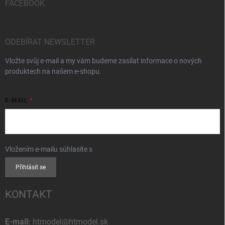
FACEBOOK
ODEBÍRAT NEWSLETTER
Vložte svůj e-mail a my vám budeme zasílat informace o nových
produktech na našem e-shopu.
E-MAIL
Vložením e-mailu súhlasíte s
podmienkami ochrany osobných údajov
Přihlásit se
KONTAKT
E-mail:
htmodel@htmodel.sk