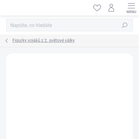
Přejít
na
obsah
Hledat
Figurky vojáků z 2. světové války
ZNAČKA:
MINIART