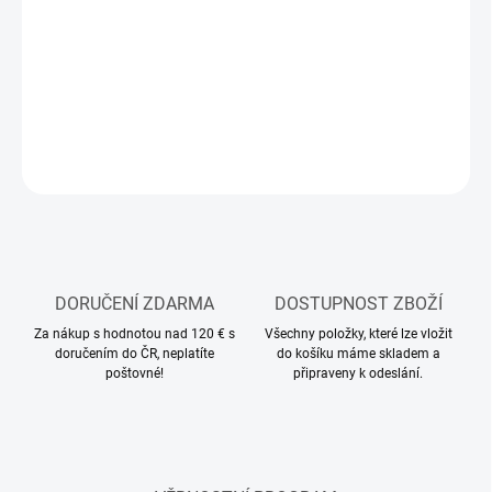
MOŽNOSTI
DORUČENÍ
−
+
Přidat do košíku
ZEPTAT SE
HLÍDAT
DORUČENÍ ZDARMA
DOSTUPNOST ZBOŽÍ
Za nákup s hodnotou nad 120 € s
Všechny položky, které lze vložit
doručením do ČR, neplatíte
do košíku máme skladem a
poštovné!
připraveny k odeslání.