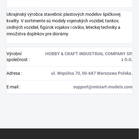
Ukrajinský výrobca stavebníc plastových modelov špičkovej
kvality. V sortimente sú modely vojenských vozidiel, tankov,
civilných vozidiel, figúrok vojakov i civilov, leteckej techniky a
množstva doplnkov pre diorámy.
Výrobní
HOBBY & CRAFT INDUSTRIAL COMPANY SP.
společnost
:
z O.O.
Adresa
:
ul. Wspólna 70, 00-687 Warszawa Polska.
E-mail
:
support@miniart-models.com
Z
á