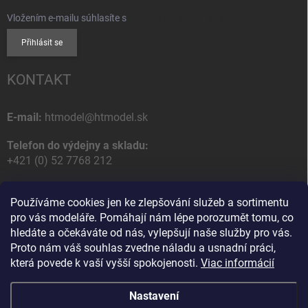
Vložením e-mailu súhlasíte s
podmienkami ochrany osobných údajov
Přihlásit se
KONTAKT
E-mail:
htmodel@htmodel.sk
Telefon do výdejny a skladu:
+421 (0) 52 7768 212
Poštovní / Odběrná adresa:
Používáme cookies jen ke zlepšování služeb a sortimentu
HT model
pro vás modeláře. Pomáhají nám lépe porozumět tomu, co
Na letisko 49
hledáte a očekáváte od nás, vylepšují naše služby pro vás.
058 01 Poprad
Proto nám váš souhlas zvedne náladu a usnadní práci,
Slovenská Republika
která povede k vaší vyšší spokojenosti.
Viac informácií
Nastavení