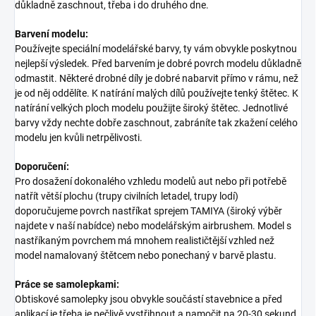
důkladně zaschnout, třeba i do druhého dne.
Barvení modelu:
Používejte speciální modelářské barvy, ty vám obvykle poskytnou
nejlepší výsledek. Před barvením je dobré povrch modelu důkladně
odmastit. Některé drobné díly je dobré nabarvit přímo v rámu, než
je od něj oddělíte. K natírání malých dílů používejte tenký štětec. K
natírání velkých ploch modelu použijte široký štětec. Jednotlivé
barvy vždy nechte dobře zaschnout, zabráníte tak zkažení celého
modelu jen kvůli netrpělivosti.
Doporučení:
Pro dosažení dokonalého vzhledu modelů aut nebo při potřebě
natřít větší plochu (trupy civilních letadel, trupy lodí)
doporučujeme povrch nastříkat sprejem TAMIYA (široký výběr
najdete v naší nabídce) nebo modelářským airbrushem. Model s
nastříkaným povrchem má mnohem realističtější vzhled než
model namalovaný štětcem nebo ponechaný v barvě plastu.
Práce se samolepkami:
Obtiskové samolepky jsou obvykle součástí stavebnice a před
aplikací je třeba je pečlivě vystřihnout a namočit na 20-30 sekund