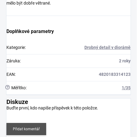
mělo být dobře větrané.
Doplňkové parametry
Kategorie
:
Drobný detail v diorámě
Záruka
:
2 roky
EAN
:
4820183314123
?
Měřítko
:
1/35
Diskuze
Buďte první, kdo napíše příspěvek k této položce.
Přidat komentář