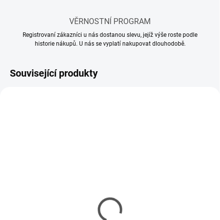
VĚRNOSTNÍ PROGRAM
Registrovaní zákazníci u nás dostanou slevu, jejíž výše roste podle
historie nákupů. U nás se vyplatí nakupovat dlouhodobě.
Související produkty
SKLADEM
MOMENTÁLNĚ NEDOSTUPNÉ
(60 KS)
Model set - Nářadí pro
Lepidlo Tamiya Cement
modeláře
so štetcom 40ml
336 Kč
85 Kč