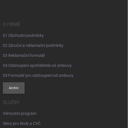
p
a
t
í
O FIRMĚ
01 Obchodní podmínky
02 Záruční a reklamační podmínky
03 Reklamační formulář
04 Odstoupení spotřebitele od smlouvy
05 Formulář pro odstoupení od smlouvy
Archiv
SLUŽBY
Věrnostní program
Slevy pro školy a CVČ