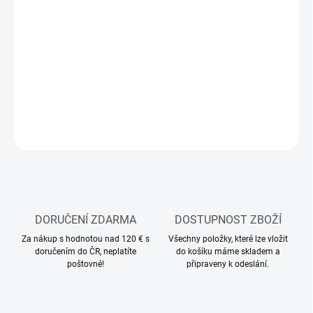
MOŽNOSTI
DORUČENÍ
−
+
Přidat do košíku
DETAILNÍ INFORMACE
ZEPTAT SE
HLÍDAT
DORUČENÍ ZDARMA
DOSTUPNOST ZBOŽÍ
Za nákup s hodnotou nad 120 € s
Všechny položky, které lze vložit
doručením do ČR, neplatíte
do košíku máme skladem a
poštovné!
připraveny k odeslání.