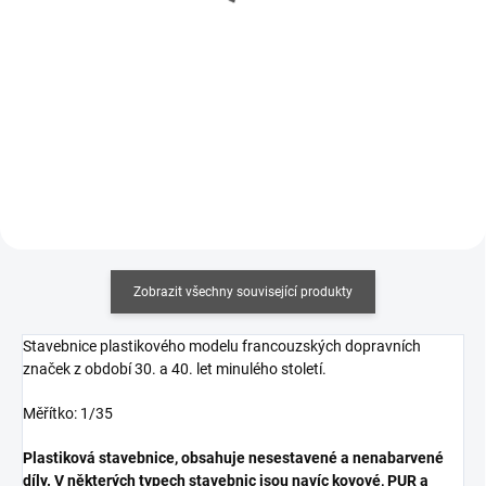
273 Kč bez DPH
69 Kč bez DPH
Detail
Měrná
212,50 Kč / 100 ml
cena:
Do košíku
Zobrazit všechny související produkty
Stavebnice plastikového modelu francouzských dopravních
značek z období 30. a 40. let minulého století.
Měřítko: 1/35
Plastiková stavebnice, obsahuje nesestavené a nenabarvené
díly. V některých typech stavebnic jsou navíc kovové, PUR a