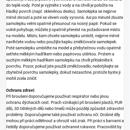
do teplé vody. Poté je vyjměte z vody a na chvíli je položte na
hladký povrch (např. skleněnou desku). Samolepka se nejprve
mírně zkroutí a poté se vlivem vody vyrovná. Asi po minutě zkuste
samolepku velmi opatrně přesunout na nosný papír. Pokud se
volně pohybuje, můžete ji opatrně přenést na požadované místo
na modelu. Místo, kam chcete samolepku umístit, nejprve mírně
navlhčete vodou nebo použijte kapku změkčovače samolepek.
Poté samolepku umístěte na model a přebytečnou vodu opatrně
setřete měkkým hadříkem nebo papírovou utěrkou. Prstem a
suchým měkkým hadříkem samolepku na chvíli přitiskněte k
povrchu. Pozor, pokud jste použili změkčovadlo, nedotýkejte se
zbytečně povrchu samolepky, dokud nezaschne, protože byste ji
mohli zcela zničit.
Ochrana zdraví:
Při broušení doporučujeme používat respirátor nebo jinou
ochranu dýchacích cest. Prach vznikající při broušení plastů, PUR
dílů, 3D tištěných dílů nebo tmelů může později způsobit zdravotní
problémy. Doporučujeme také používat ochranu očí. Drobné díly
mohou při práci odlétnout a ohrozit váš zrak. Při práci s barvami a
ředidly doporučujeme používat ochranné rukavice. Pracoviště by