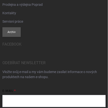
Prodejna a výdejna Poprad
Kontakty
Servisní práce
Archiv
FACEBOOK
ODEBÍRAT NEWSLETTER
Vložte svůj e-mail a my vám budeme zasílat informace o nových
produktech na našem e-shopu.
E-MAIL