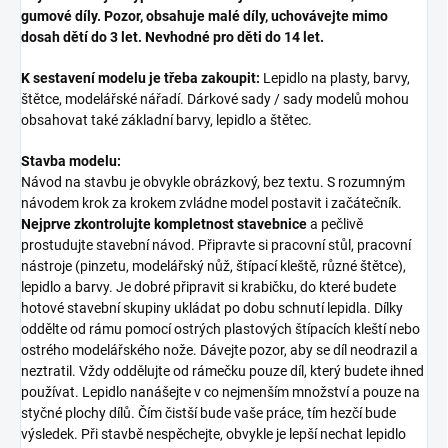
gumové díly. Pozor, obsahuje malé díly, uchovávejte mimo
dosah dětí do 3 let. Nevhodné pro děti do 14 let.
K sestavení modelu je třeba zakoupit:
Lepidlo na plasty, barvy,
štětce, modelářské nářadí. Dárkové sady / sady modelů mohou
obsahovat také základní barvy, lepidlo a štětec.
Stavba modelu:
Návod na stavbu je obvykle obrázkový, bez textu. S rozumným
návodem krok za krokem zvládne model postavit i začátečník.
Nejprve zkontrolujte kompletnost stavebnice
a pečlivě
prostudujte stavební návod. Připravte si pracovní stůl, pracovní
nástroje (pinzetu, modelářský nůž, štípací kleště, různé štětce),
lepidlo a barvy. Je dobré připravit si krabičku, do které budete
hotové stavební skupiny ukládat po dobu schnutí lepidla. Dílky
oddělte od rámu pomocí ostrých plastových štípacích kleští nebo
ostrého modelářského nože. Dávejte pozor, aby se díl neodrazil a
neztratil. Vždy oddělujte od rámečku pouze díl, který budete ihned
používat. Lepidlo nanášejte v co nejmenším množství a pouze na
styčné plochy dílů. Čím čistší bude vaše práce, tím hezčí bude
výsledek. Při stavbě nespěchejte, obvykle je lepší nechat lepidlo