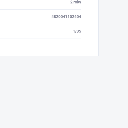
2 roky
4820041102404
1/35