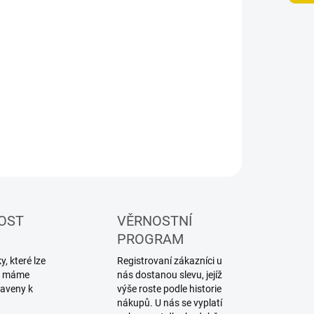
−
+
Přidat do košíku
ZEPTAT SE
HLÍDAT
OST
VĚRNOSTNÍ
PROGRAM
, které lze
Registrovaní zákazníci u
ku máme
nás dostanou slevu, jejíž
raveny k
výše roste podle historie
nákupů. U nás se vyplatí