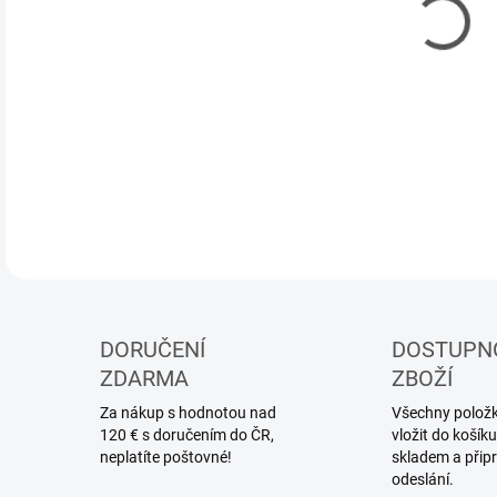
DORUČENÍ
DOSTUPN
ZDARMA
ZBOŽÍ
Za nákup s hodnotou nad
Všechny položky
120 € s doručením do ČR,
vložit do koší
neplatíte poštovné!
skladem a přip
odeslání.