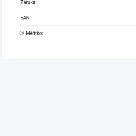
Záruka
:
EAN
:
?
Měřítko
: