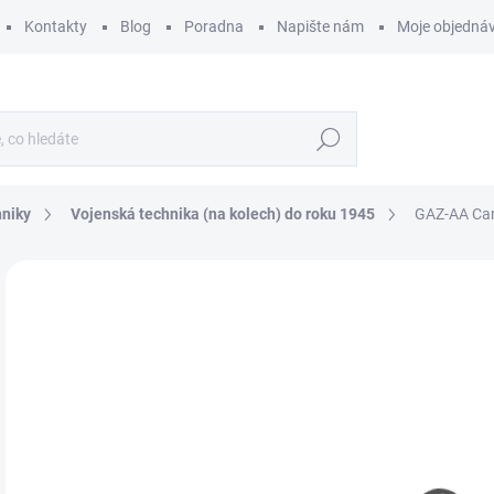
Kontakty
Blog
Poradna
Napište nám
Moje objedná
Hledat
hniky
Vojenská technika (na kolech) do roku 1945
GAZ-AA Car
ZNAČKA:
MINIART
8
718
Měr
SK
cena
MŮŽ
DO:
10.
MOŽ