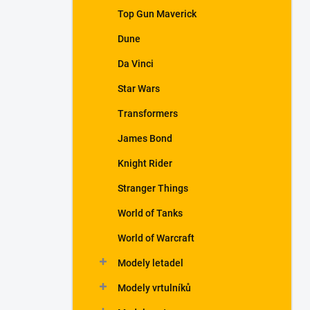
a
Top Gun Maverick
n
Dune
e
l
Da Vinci
Star Wars
Transformers
James Bond
Knight Rider
Stranger Things
World of Tanks
World of Warcraft
Modely letadel
Modely vrtulníků