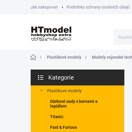
Přejít
Jak nakupovat
Podmínky ochrany osobních údajů
na
obsah
Domů
Plastikové modely
Modely vojenské tec
P
Kategorie
o
Přeskočit
s
kategorie
t
Plastikové modely
r
Dárkové sady s barvami a
a
lepidlem
n
n
Titanic
í
Fast & Furious
p