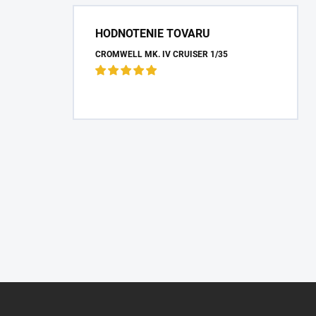
HODNOTENIE TOVARU
CROMWELL MK. IV CRUISER 1/35
Z
á