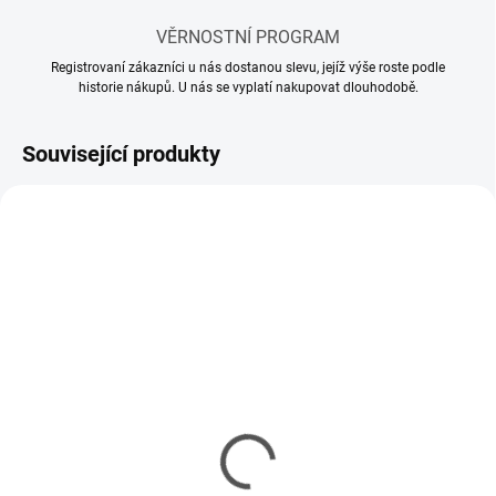
VĚRNOSTNÍ PROGRAM
Registrovaní zákazníci u nás dostanou slevu, jejíž výše roste podle
historie nákupů. U nás se vyplatí nakupovat dlouhodobě.
Související produkty
SKLADEM
SKLADEM
(11 KS)
(5 KS)
Mr Hobby - Gunze Mr.
Mr Hobby - Gunze Mr.
Cement S (40 ml)
Cement SP (40 ml)
143 Kč
150 Kč