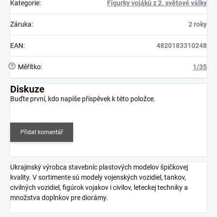
Kategorie
:
Figurky vojáků z 2. světové války
Záruka
:
2 roky
EAN
:
4820183310248
?
Měřítko
:
1/35
Diskuze
Buďte první, kdo napíše příspěvek k této položce.
Přidat komentář
Ukrajinský výrobca stavebníc plastových modelov špičkovej
kvality. V sortimente sú modely vojenských vozidiel, tankov,
civilných vozidiel, figúrok vojakov i civilov, leteckej techniky a
množstva doplnkov pre diorámy.