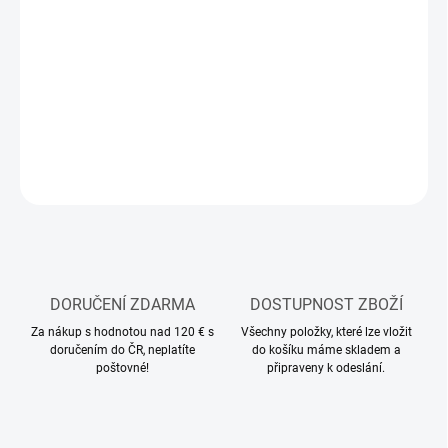
11.8.2026
MOŽNOSTI
DORUČENÍ
−
+
Přidat do košíku
ZEPTAT SE
HLÍDAT
DORUČENÍ ZDARMA
DOSTUPNOST ZBOŽÍ
Za nákup s hodnotou nad 120 € s
Všechny položky, které lze vložit
doručením do ČR, neplatíte
do košíku máme skladem a
poštovné!
připraveny k odeslání.