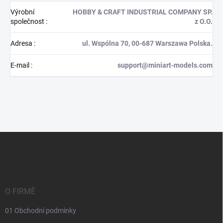
Výrobní
HOBBY & CRAFT INDUSTRIAL COMPANY SP.
společnost
:
z O.O.
Adresa
:
ul. Wspólna 70, 00-687 Warszawa Polska.
E-mail
:
support@miniart-models.com
Z
á
p
a
t
í
O FIRMĚ
01 Obchodní podmínky