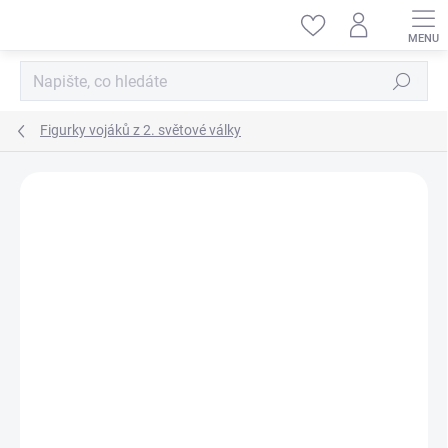
Přejít
na
obsah
Hledat
Figurky vojáků z 2. světové války
ZNAČKA:
MINIART