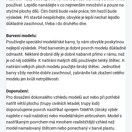
používat. Lepidlo nanášejte v co nejmenším množství a pouze na
styčné plochy dílů. Čím čistší bude vaše práce, tím hezčí bude
výsledek. Při stavbě nespěchejte, obvykle je lepší nechat lepidlo
důkladně zaschnout, třeba i do druhého dne.
Barvení modelu:
Používejte speciální modelářské barvy, ty vám obvykle poskytnou
nejlepší výsledek. Před barvením je dobré povrch modelu důkladně
odmastit. Některé drobné díly je dobré nabarvit přímo v rámu, než
je od něj oddělíte. K natírání malých dílů používejte tenký štětec. K
natírání velkých ploch modelu použijte široký štětec. Jednotlivé
barvy vždy nechte dobře zaschnout, zabráníte tak zkažení celého
modelu jen kvůli netrpělivosti.
Doporučení:
Pro dosažení dokonalého vzhledu modelů aut nebo při potřebě
natřít větší plochu (trupy civilních letadel, trupy lodí)
doporučujeme povrch nastříkat sprejem TAMIYA (široký výběr
najdete v naší nabídce) nebo modelářským airbrushem. Model s
nastříkaným povrchem má mnohem realističtější vzhled než
model namalovaný štětcem nebo ponechaný v barvě plastu.