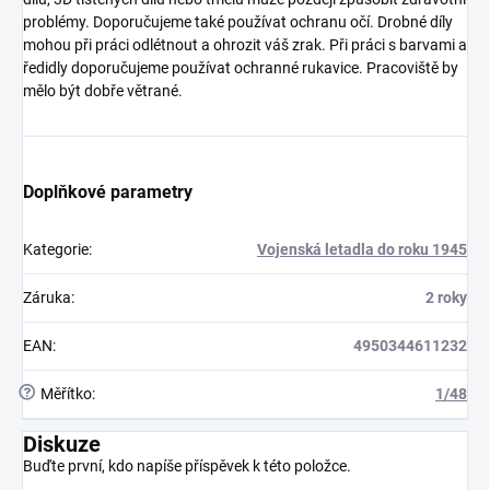
problémy. Doporučujeme také používat ochranu očí. Drobné díly
mohou při práci odlétnout a ohrozit váš zrak. Při práci s barvami a
ředidly doporučujeme používat ochranné rukavice. Pracoviště by
mělo být dobře větrané.
Doplňkové parametry
Kategorie
:
Vojenská letadla do roku 1945
Záruka
:
2 roky
EAN
:
4950344611232
?
Měřítko
:
1/48
Diskuze
Buďte první, kdo napíše příspěvek k této položce.