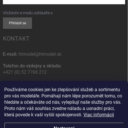
Vložením e-mailu súhlasíte s
podmienkami ochrany osobných údajov
Přihlásit se
KONTAKT
E-mail:
htmodel@htmodel.sk
Telefon do výdejny a skladu:
+421 (0) 52 7768 212
Poštovní / Odběrná adresa:
Používáme cookies jen ke zlepšování služeb a sortimentu
HT model
pro vás modeláře. Pomáhají nám lépe porozumět tomu, co
Na letisko 49
hledáte a očekáváte od nás, vylepšují naše služby pro vás.
058 01 Poprad
Proto nám váš souhlas zvedne náladu a usnadní práci,
Slovenská Republika
která povede k vaší vyšší spokojenosti.
Viac informácií