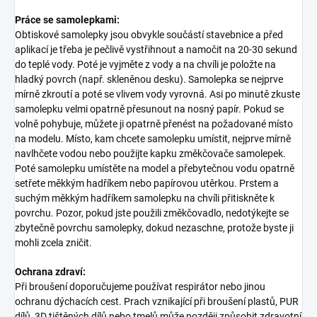
Práce se samolepkami:
Obtiskové samolepky jsou obvykle součástí stavebnice a před
aplikací je třeba je pečlivě vystřihnout a namočit na 20-30 sekund
do teplé vody. Poté je vyjměte z vody a na chvíli je položte na
hladký povrch (např. skleněnou desku). Samolepka se nejprve
mírně zkroutí a poté se vlivem vody vyrovná. Asi po minutě zkuste
samolepku velmi opatrně přesunout na nosný papír. Pokud se
volně pohybuje, můžete ji opatrně přenést na požadované místo
na modelu. Místo, kam chcete samolepku umístit, nejprve mírně
navlhčete vodou nebo použijte kapku změkčovače samolepek.
Poté samolepku umístěte na model a přebytečnou vodu opatrně
setřete měkkým hadříkem nebo papírovou utěrkou. Prstem a
suchým měkkým hadříkem samolepku na chvíli přitiskněte k
povrchu. Pozor, pokud jste použili změkčovadlo, nedotýkejte se
zbytečně povrchu samolepky, dokud nezaschne, protože byste ji
mohli zcela zničit.
Ochrana zdraví:
Při broušení doporučujeme používat respirátor nebo jinou
ochranu dýchacích cest. Prach vznikající při broušení plastů, PUR
dílů, 3D tištěných dílů nebo tmelů může později způsobit zdravotní