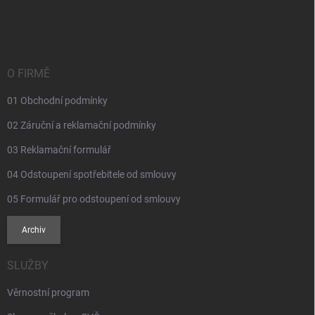
á
p
a
t
í
O FIRMĚ
01 Obchodní podmínky
02 Záruční a reklamační podmínky
03 Reklamační formulář
04 Odstoupení spotřebitele od smlouvy
05 Formulář pro odstoupení od smlouvy
Archiv
SLUŽBY
Věrnostní program