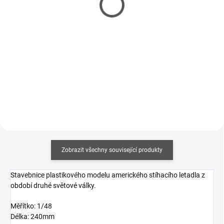
40ml
40ml
120 Kč
128 Kč
98 Kč bez DPH
104 Kč bez DPH
Měrná
Měrná
300 Kč / 100 ml
320 Kč / 100 ml
cena:
cena:
Do košíku
Do košíku
Zobrazit všechny související produkty
Stavebnice plastikového modelu amerického stíhacího letadla z
období druhé světové války.
Měřítko: 1/48
Délka: 240mm