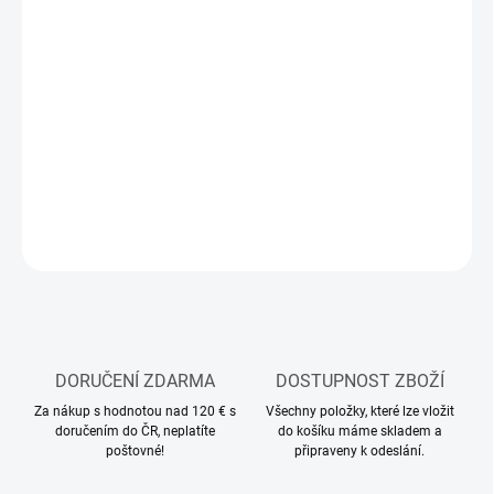
MOŽNOSTI
DORUČENÍ
−
+
Přidat do košíku
Stavebnice plastikového modelu letadla
DETAILNÍ INFORMACE
ZEPTAT SE
HLÍDAT
DORUČENÍ ZDARMA
DOSTUPNOST ZBOŽÍ
Za nákup s hodnotou nad 120 € s
Všechny položky, které lze vložit
doručením do ČR, neplatíte
do košíku máme skladem a
poštovné!
připraveny k odeslání.