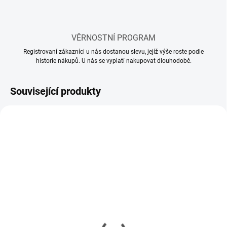
VĚRNOSTNÍ PROGRAM
Registrovaní zákazníci u nás dostanou slevu, jejíž výše roste podle
historie nákupů. U nás se vyplatí nakupovat dlouhodobě.
Související produkty
SKLADEM
SKLADEM
(33 KS)
(44 KS)
Lepidlo Tamiya Extra
Lepidlo Tamiya Extra
Thin Cement so štetcom
Thin Cement Quick-Set