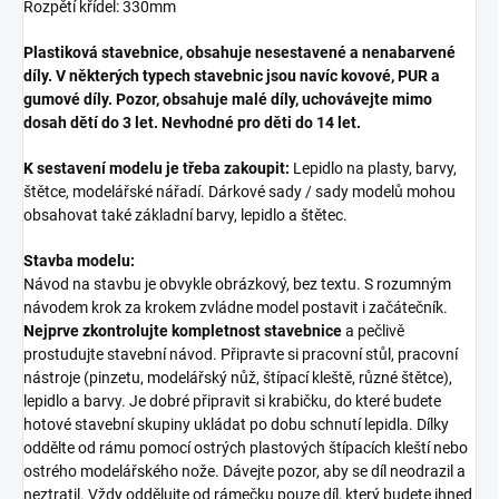
Rozpětí křídel: 330mm
Plastiková stavebnice, obsahuje nesestavené a nenabarvené
díly. V některých typech stavebnic jsou navíc kovové, PUR a
gumové díly. Pozor, obsahuje malé díly, uchovávejte mimo
dosah dětí do 3 let. Nevhodné pro děti do 14 let.
K sestavení modelu je třeba zakoupit:
Lepidlo na plasty, barvy,
štětce, modelářské nářadí. Dárkové sady / sady modelů mohou
obsahovat také základní barvy, lepidlo a štětec.
Stavba modelu:
Návod na stavbu je obvykle obrázkový, bez textu. S rozumným
návodem krok za krokem zvládne model postavit i začátečník.
Nejprve zkontrolujte kompletnost stavebnice
a pečlivě
prostudujte stavební návod. Připravte si pracovní stůl, pracovní
nástroje (pinzetu, modelářský nůž, štípací kleště, různé štětce),
lepidlo a barvy. Je dobré připravit si krabičku, do které budete
hotové stavební skupiny ukládat po dobu schnutí lepidla. Dílky
oddělte od rámu pomocí ostrých plastových štípacích kleští nebo
ostrého modelářského nože. Dávejte pozor, aby se díl neodrazil a
neztratil. Vždy oddělujte od rámečku pouze díl, který budete ihned