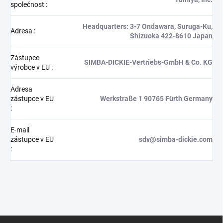
společnost
:
Headquarters: 3-7 Ondawara, Suruga-Ku,
Adresa
:
Shizuoka 422-8610 Japan
Zástupce
SIMBA-DICKIE-Vertriebs-GmbH & Co. KG
výrobce v EU
:
Adresa
zástupce v EU
Werkstraße 1 90765 Fürth Germany
:
E-mail
zástupce v EU
sdv@simba-dickie.com
:
Z