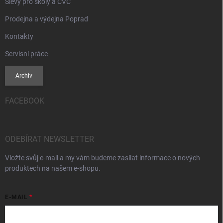
Slevy pro školy a CVČ
Prodejna a výdejna Poprad
Kontakty
Servisní práce
Archiv
FACEBOOK
ODEBÍRAT NEWSLETTER
Vložte svůj e-mail a my vám budeme zasílat informace o nových
produktech na našem e-shopu.
E-MAIL