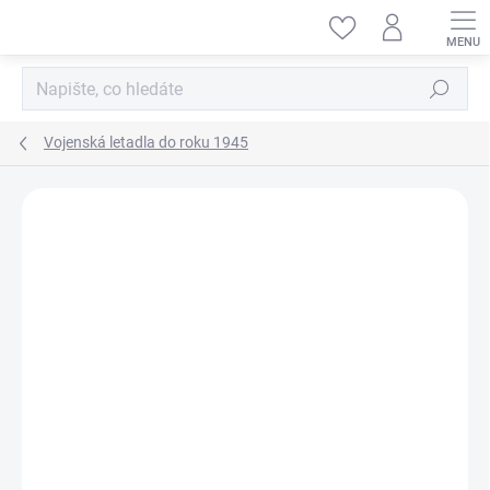
Přejít
na
obsah
Hledat
Vojenská letadla do roku 1945
ZNAČKA:
TAMIYA