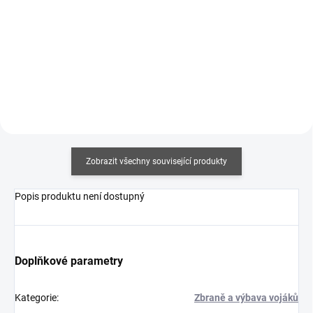
Měrná
Měrná
357,50 Kč / 100 ml
375 Kč / 100 ml
cena:
cena:
Do košíku
Do košíku
Zobrazit všechny související produkty
Popis produktu není dostupný
Doplňkové parametry
Kategorie
:
Zbraně a výbava vojáků