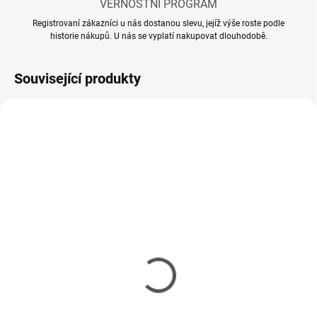
VĚRNOSTNÍ PROGRAM
Registrovaní zákazníci u nás dostanou slevu, jejíž výše roste podle
historie nákupů. U nás se vyplatí nakupovat dlouhodobě.
Související produkty
SKLADEM
SKLADEM
(10 KS)
(5 KS)
Mr Hobby - Gunze Mr.
Mr Hobby - Gunze Mr.
Cement S (40 ml)
Cement SP (40 ml)
143 Kč
150 Kč
116 Kč bez DPH
122 Kč bez DPH