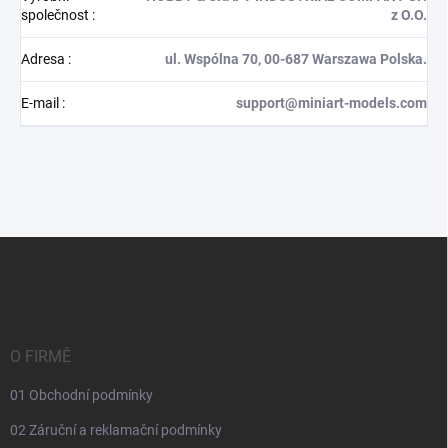
společnost
:
z O.O.
Adresa
:
ul. Wspólna 70, 00-687 Warszawa Polska.
E-mail
:
support@miniart-models.com
Z
á
p
a
t
í
O FIRMĚ
01 Obchodní podmínky
02 Záruční a reklamační podmínky