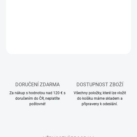
MOŽNOSTI
DORUČENÍ
−
+
Přidat do košíku
ZEPTAT SE
HLÍDAT
DORUČENÍ ZDARMA
DOSTUPNOST ZBOŽÍ
Za nákup s hodnotou nad 120 € s
Všechny položky, které lze vložit
doručením do ČR, neplatíte
do košíku máme skladem a
poštovné!
připraveny k odeslání.