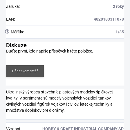
Záruka
:
2 roky
EAN
:
4820183311078
?
Měřítko
:
1/35
Diskuze
Buďte první, kdo napíše příspěvek k této položce.
Přidat komentář
Ukrajinský výrobca stavebníc plastových modelov špičkovej
kvality. V sortimente sú modely vojenských vozidiel, tankov,
civilných vozidiel, figúrok vojakov i civilov, leteckej techniky a
množstva doplnkov pre diorámy.
Výrobní
HOBBY & CRAFT INDUSTRIAL COMPANY SP.