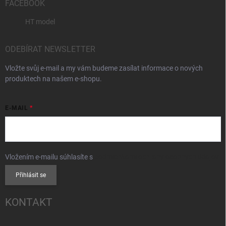
FACEBOOK
HT model
ODEBÍRAT NEWSLETTER
Vložte svůj e-mail a my vám budeme zasílat informace o nových
produktech na našem e-shopu.
E-MAIL
Vložením e-mailu súhlasíte s
podmienkami ochrany osobných údajov
Přihlásit se
KONTAKT