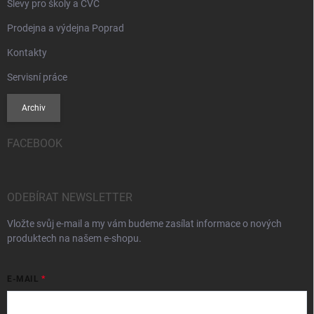
Slevy pro školy a CVČ
Prodejna a výdejna Poprad
Kontakty
Servisní práce
Archiv
FACEBOOK
ODEBÍRAT NEWSLETTER
Vložte svůj e-mail a my vám budeme zasílat informace o nových
produktech na našem e-shopu.
E-MAIL