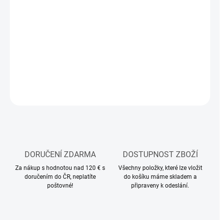
MOŽNOSTI
DORUČENÍ
−
+
Přidat do košíku
DETAILNÍ INFORMACE
ZEPTAT SE
HLÍDAT
DORUČENÍ ZDARMA
DOSTUPNOST ZBOŽÍ
Za nákup s hodnotou nad 120 € s
Všechny položky, které lze vložit
doručením do ČR, neplatíte
do košíku máme skladem a
poštovné!
připraveny k odeslání.