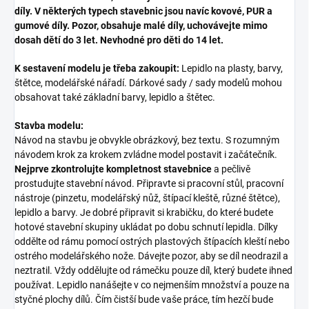
díly. V některých typech stavebnic jsou navíc kovové, PUR a
gumové díly. Pozor, obsahuje malé díly, uchovávejte mimo
dosah dětí do 3 let. Nevhodné pro děti do 14 let.
K sestavení modelu je třeba zakoupit:
Lepidlo na plasty, barvy,
štětce, modelářské nářadí. Dárkové sady / sady modelů mohou
obsahovat také základní barvy, lepidlo a štětec.
Stavba modelu:
Návod na stavbu je obvykle obrázkový, bez textu. S rozumným
návodem krok za krokem zvládne model postavit i začátečník.
Nejprve zkontrolujte kompletnost stavebnice
a pečlivě
prostudujte stavební návod. Připravte si pracovní stůl, pracovní
nástroje (pinzetu, modelářský nůž, štípací kleště, různé štětce),
lepidlo a barvy. Je dobré připravit si krabičku, do které budete
hotové stavební skupiny ukládat po dobu schnutí lepidla. Dílky
oddělte od rámu pomocí ostrých plastových štípacích kleští nebo
ostrého modelářského nože. Dávejte pozor, aby se díl neodrazil a
neztratil. Vždy oddělujte od rámečku pouze díl, který budete ihned
používat. Lepidlo nanášejte v co nejmenším množství a pouze na
styčné plochy dílů. Čím čistší bude vaše práce, tím hezčí bude