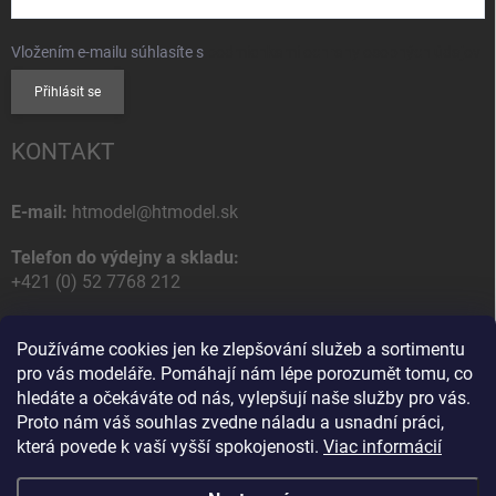
Vložením e-mailu súhlasíte s
podmienkami ochrany osobných údajov
Přihlásit se
KONTAKT
E-mail:
htmodel@htmodel.sk
Telefon do výdejny a skladu:
+421 (0) 52 7768 212
Poštovní / Odběrná adresa:
Používáme cookies jen ke zlepšování služeb a sortimentu
HT model
pro vás modeláře. Pomáhají nám lépe porozumět tomu, co
Na letisko 49
hledáte a očekáváte od nás, vylepšují naše služby pro vás.
058 01 Poprad
Proto nám váš souhlas zvedne náladu a usnadní práci,
Slovenská Republika
která povede k vaší vyšší spokojenosti.
Viac informácií