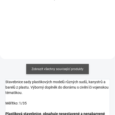
273 Kč bez DPH
69 Kč bez DPH
Detail
Měrná
212,50 Kč / 100 ml
cena:
Do košíku
Zobrazit všechny související produkty
Stavebnice sady plastikových modelů různých sudů, kanystrů a
barelů z plastu. Výborný doplněk do diorámu s civilní či vojenskou
tématikou.
Měřítko: 1/35
Plastiková stavebnice, obsahuje nesestavené a nenabarvené