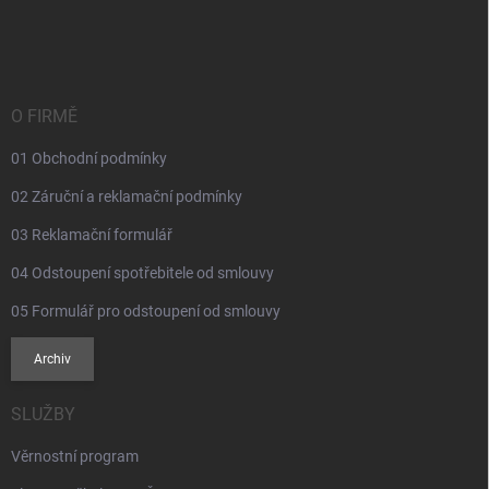
á
p
a
t
í
O FIRMĚ
01 Obchodní podmínky
02 Záruční a reklamační podmínky
03 Reklamační formulář
04 Odstoupení spotřebitele od smlouvy
05 Formulář pro odstoupení od smlouvy
Archiv
SLUŽBY
Věrnostní program