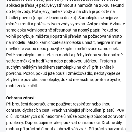
aplikací je třeba je pečlivě vystřihnout a namočit na 20-30 sekund
do teplé vody. Poté je vyjměte z vody a na chvíli je položte na
hladký povrch (např. skleněnou desku). Samolepka se nejprve
mírně zkroutí a poté se vlivem vody vyrovná. Asi po minutě zkuste
samolepku velmi opatrně přesunout na nosný papír. Pokud se
volně pohybuje, můžete ji opatrně přenést na požadované místo
na modelu. Místo, kam chcete samolepku umístit, nejprve mírně
navlhčete vodou nebo použijte kapku změkčovače samolepek.
Poté samolepku umístěte na model a přebytečnou vodu opatrně
setřete měkkým hadříkem nebo papírovou utěrkou. Prstem a
suchým měkkým hadříkem samolepku na chvíli přitiskněte k
povrchu. Pozor, pokud jste použili změkčovadlo, nedotýkejte se
zbytečně povrchu samolepky, dokud nezaschne, protože byste ji
mohli zcela zničit.
Ochrana zdraví:
Při broušení doporučujeme používat respirátor nebo jinou
ochranu dýchacích cest. Prach vznikající při broušení plastů, PUR
dílů, 3D tištěných dílů nebo tmelů může později způsobit zdravotní
problémy. Doporučujeme také používat ochranu očí. Drobné díly
mohou při práci odlétnout a ohrozit váš zrak. Při práci s barvami a