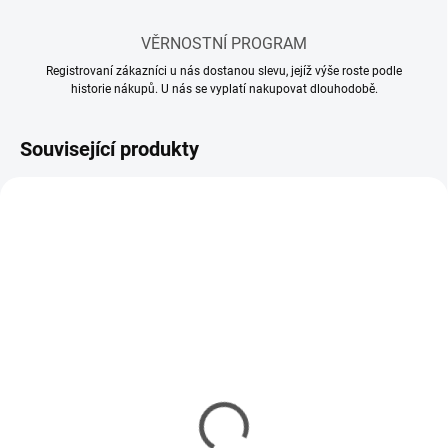
VĚRNOSTNÍ PROGRAM
Registrovaní zákazníci u nás dostanou slevu, jejíž výše roste podle
historie nákupů. U nás se vyplatí nakupovat dlouhodobě.
Související produkty
SKLADEM
MOMENTÁLNĚ NEDOSTUPNÉ
(60 KS)
Model set - Nářadí pro
Lepidlo Tamiya Cement
modeláře
so štetcom 40ml
336 Kč
85 Kč