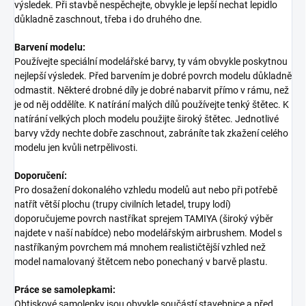
výsledek. Při stavbě nespěchejte, obvykle je lepší nechat lepidlo
důkladně zaschnout, třeba i do druhého dne.
Barvení modelu:
Používejte speciální modelářské barvy, ty vám obvykle poskytnou
nejlepší výsledek. Před barvením je dobré povrch modelu důkladně
odmastit. Některé drobné díly je dobré nabarvit přímo v rámu, než
je od něj oddělíte. K natírání malých dílů používejte tenký štětec. K
natírání velkých ploch modelu použijte široký štětec. Jednotlivé
barvy vždy nechte dobře zaschnout, zabráníte tak zkažení celého
modelu jen kvůli netrpělivosti.
Doporučení:
Pro dosažení dokonalého vzhledu modelů aut nebo při potřebě
natřít větší plochu (trupy civilních letadel, trupy lodí)
doporučujeme povrch nastříkat sprejem TAMIYA (široký výběr
najdete v naší nabídce) nebo modelářským airbrushem. Model s
nastříkaným povrchem má mnohem realističtější vzhled než
model namalovaný štětcem nebo ponechaný v barvě plastu.
Práce se samolepkami:
Obtiskové samolepky jsou obvykle součástí stavebnice a před