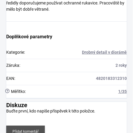
ředidly doporučujeme používat ochranné rukavice. Pracoviště by
mělo být dobře větrané.
Doplňkové parametry
Kategorie
:
Drobný detail v diorámě
Záruka
:
2 roky
EAN
:
4820183312310
?
Měřítko
:
1/35
Diskuze
Buďte první, kdo napíše příspěvek k této položce.
Přidat komentář