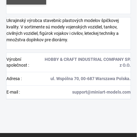
Ukrajinský výrobca stavebníc plastových modelov špičkovej
kvality. V sortimente sú modely vojenských vozidiel, tankov,
civilných vozidiel, figúrok vojakov i civilov, leteckej techniky a
množstva doplnkov pre diorámy.
Výrobní
HOBBY & CRAFT INDUSTRIAL COMPANY SP.
společnost
:
z O.O.
Adresa
:
ul. Wspólna 70, 00-687 Warszawa Polska.
E-mail
:
support@miniart-models.com
Z