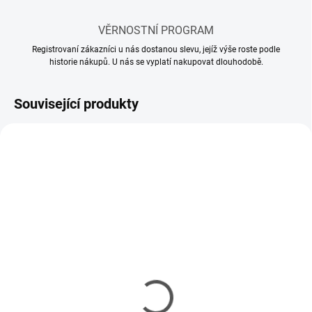
VĚRNOSTNÍ PROGRAM
Registrovaní zákazníci u nás dostanou slevu, jejíž výše roste podle
historie nákupů. U nás se vyplatí nakupovat dlouhodobě.
Související produkty
SKLADEM
SKLADEM
(11 KS)
(5 KS)
Mr Hobby - Gunze Mr.
Mr Hobby - Gunze Mr.
Cement S (40 ml)
Cement SP (40 ml)
143 Kč
150 Kč