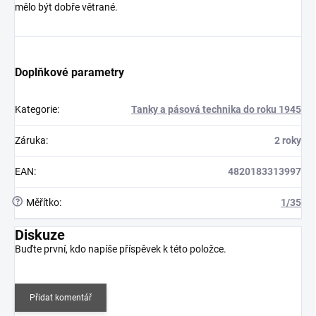
mělo být dobře větrané.
Doplňkové parametry
Kategorie
:
Tanky a pásová technika do roku 1945
Záruka
:
2 roky
EAN
:
4820183313997
?
Měřítko
:
1/35
Diskuze
Buďte první, kdo napíše příspěvek k této položce.
Přidat komentář