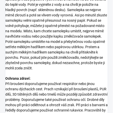
do teplé vody. Poté je vyjměte z vody a na chvíli je položte na
hladký povrch (např. skleněnou desku). Samolepka se nejprve
mírně zkroutí a poté se vlivem vody vyrovná. Asi po minutě zkuste
samolepku velmi opatrně přesunout na nosný papír. Pokud se
volně pohybuje, můžete ji opatrně přenést na požadované místo
na modelu. Místo, kam chcete samolepku umístit, nejprve mírně
navlhčete vodou nebo použijte kapku změkčovače samolepek.
Poté samolepku umístěte na model a přebytečnou vodu opatrně
setřete měkkým hadříkem nebo papírovou utěrkou. Prstem a
suchým měkkým hadříkem samolepku na chvíli přitiskněte k
povrchu. Pozor, pokud jste použili změkčovadlo, nedotýkejte se
zbytečně povrchu samolepky, dokud nezaschne, protože byste ji
mohli zcela zničit.
Ochrana zdraví:
Při broušení doporučujeme používat respirátor nebo jinou
ochranu dýchacích cest. Prach vznikající při broušení plastů, PUR
dílů, 3D tištěných dílů nebo tmelů může později způsobit zdravotní
problémy. Doporučujeme také používat ochranu očí. Drobné díly
mohou při práci odlétnout a ohrozit váš zrak. Při práci s barvami a
ředidly doporučujeme používat ochranné rukavice. Pracoviště by