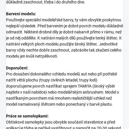
důkladně zaschnout, třeba i do druhého dne.
Barvení modelu:
Používejte speciální modelářské barvy, ty vám obvykle poskytnou
nejlepší výsledek. Před barvením je dobré povrch modelu důkladně
odmastit. Některé drobné díly je dobré nabarvit přímo v rámu, než
je od něj oddělíte. K natírání malých dílů používejte tenký štětec. K
natírání velkých ploch modelu použijte široký štětec. Jednotlivé
barvy vždy nechte dobře zaschnout, zabráníte tak zkažení celého
modelu jen kvůli netrpělivosti.
Doporučení:
Pro dosažení dokonalého vzhledu modelů aut nebo při potřebě
natřít větší plochu (trupy civilních letadel, trupy lodí)
doporučujeme povrch nastříkat sprejem TAMIYA (široký výběr
najdete v naší nabídce) nebo modelářským airbrushem. Model s
nastříkaným povrchem má mnohem realističtější vzhled než
model namalovaný štětcem nebo ponechaný v barvě plastu.
Práce se samolepkami:
Obtiskové samolepky jsou obvykle součástí stavebnice a před
aplikací je třeba je pečlivě vystřihnout a namočit na 20-30 sekund