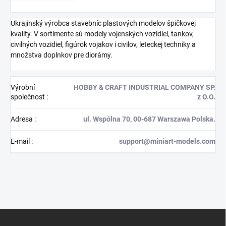
Ukrajinský výrobca stavebníc plastových modelov špičkovej
kvality. V sortimente sú modely vojenských vozidiel, tankov,
civilných vozidiel, figúrok vojakov i civilov, leteckej techniky a
množstva doplnkov pre diorámy.
Výrobní
HOBBY & CRAFT INDUSTRIAL COMPANY SP.
společnost
:
z O.O.
Adresa
:
ul. Wspólna 70, 00-687 Warszawa Polska.
E-mail
:
support@miniart-models.com
Z
á