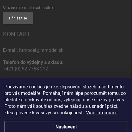
Vložením e-mailu súhlasíte s
podmienkami ochrany osobných údajov
Přihlásit se
KONTAKT
E-mail:
htmodel@htmodel.sk
Telefon do výdejny a skladu:
+421 (0) 52 7768 212
Poštovní / Odběrná adresa:
Používáme cookies jen ke zlepšování služeb a sortimentu
HT model
pro vás modeláře. Pomáhají nám lépe porozumět tomu, co
Na letisko 49
hledáte a očekáváte od nás, vylepšují naše služby pro vás.
058 01 Poprad
Proto nám váš souhlas zvedne náladu a usnadní práci,
Slovenská Republika
která povede k vaší vyšší spokojenosti.
Viac informácií
Nastavení