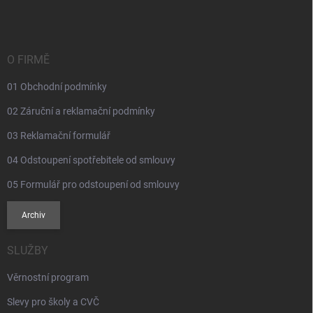
p
a
t
í
O FIRMĚ
01 Obchodní podmínky
02 Záruční a reklamační podmínky
03 Reklamační formulář
04 Odstoupení spotřebitele od smlouvy
05 Formulář pro odstoupení od smlouvy
Archiv
SLUŽBY
Věrnostní program
Slevy pro školy a CVČ