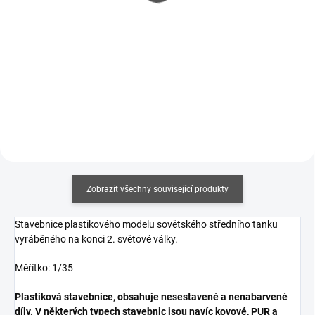
116 Kč bez DPH
122 Kč bez DPH
Měrná
Měrná
357,50 Kč / 100 ml
375 Kč / 100 ml
cena:
cena:
Do košíku
Do košíku
Zobrazit všechny související produkty
Stavebnice plastikového modelu sovětského středního tanku
vyráběného na konci 2. světové války.
Měřítko: 1/35
Plastiková stavebnice, obsahuje nesestavené a nenabarvené
díly. V některých typech stavebnic jsou navíc kovové, PUR a