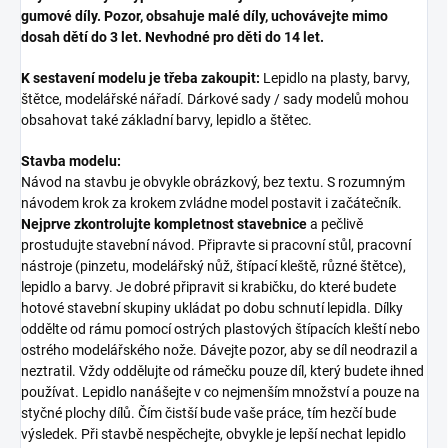
gumové díly. Pozor, obsahuje malé díly, uchovávejte mimo
dosah dětí do 3 let. Nevhodné pro děti do 14 let.
K sestavení modelu je třeba zakoupit:
Lepidlo na plasty, barvy,
štětce, modelářské nářadí. Dárkové sady / sady modelů mohou
obsahovat také základní barvy, lepidlo a štětec.
Stavba modelu:
Návod na stavbu je obvykle obrázkový, bez textu. S rozumným
návodem krok za krokem zvládne model postavit i začátečník.
Nejprve zkontrolujte kompletnost stavebnice
a pečlivě
prostudujte stavební návod. Připravte si pracovní stůl, pracovní
nástroje (pinzetu, modelářský nůž, štípací kleště, různé štětce),
lepidlo a barvy. Je dobré připravit si krabičku, do které budete
hotové stavební skupiny ukládat po dobu schnutí lepidla. Dílky
oddělte od rámu pomocí ostrých plastových štípacích kleští nebo
ostrého modelářského nože. Dávejte pozor, aby se díl neodrazil a
neztratil. Vždy oddělujte od rámečku pouze díl, který budete ihned
používat. Lepidlo nanášejte v co nejmenším množství a pouze na
styčné plochy dílů. Čím čistší bude vaše práce, tím hezčí bude
výsledek. Při stavbě nespěchejte, obvykle je lepší nechat lepidlo