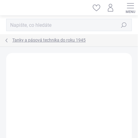
Přejít
na
obsah
Hledat
Tanky a pásová technika do roku 1945
ZNAČKA:
MINIART