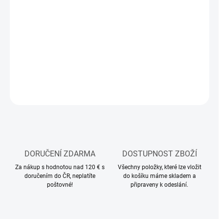
MOŽNOSTI
DORUČENÍ
−
+
Přidat do košíku
DETAILNÍ INFORMACE
ZEPTAT SE
HLÍDAT
DORUČENÍ ZDARMA
DOSTUPNOST ZBOŽÍ
Za nákup s hodnotou nad 120 € s
Všechny položky, které lze vložit
doručením do ČR, neplatíte
do košíku máme skladem a
poštovné!
připraveny k odeslání.