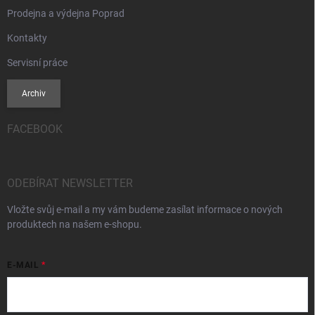
Prodejna a výdejna Poprad
Kontakty
Servisní práce
Archiv
FACEBOOK
ODEBÍRAT NEWSLETTER
Vložte svůj e-mail a my vám budeme zasílat informace o nových
produktech na našem e-shopu.
E-MAIL