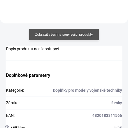
Zobrazit všechny související produkty
Popis produktu není dostupný
Doplňkové parametry
Kategorie
:
Doplňky pro modely vojenské techniky
Záruka
:
2 roky
EAN
:
4820183311566
?
Měřítko
:
1/35