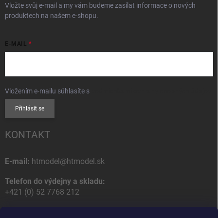
Vložte svůj e-mail a my vám budeme zasílat informace o nových
produktech na našem e-shopu.
E-MAIL
Vložením e-mailu súhlasíte s
podmienkami ochrany osobných údajov
Přihlásit se
KONTAKT
E-mail:
htmodel@htmodel.sk
Telefon do výdejny a skladu:
+421 (0) 52 7768 212
Poštovní / Odběrná adresa: