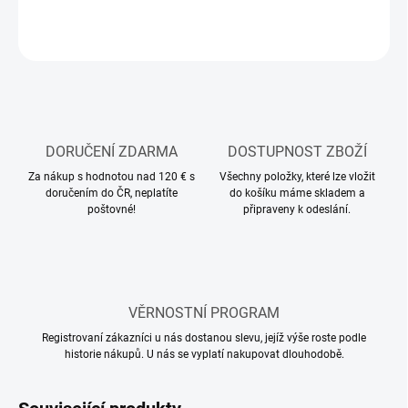
ZEPTAT SE
HLÍDAT
DORUČENÍ ZDARMA
DOSTUPNOST ZBOŽÍ
Za nákup s hodnotou nad 120 € s
Všechny položky, které lze vložit
doručením do ČR, neplatíte
do košíku máme skladem a
poštovné!
připraveny k odeslání.
VĚRNOSTNÍ PROGRAM
Registrovaní zákazníci u nás dostanou slevu, jejíž výše roste podle
historie nákupů. U nás se vyplatí nakupovat dlouhodobě.