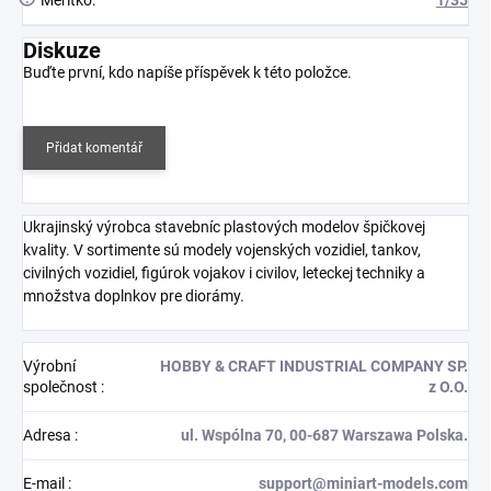
Diskuze
Buďte první, kdo napíše příspěvek k této položce.
Přidat komentář
Ukrajinský výrobca stavebníc plastových modelov špičkovej
kvality. V sortimente sú modely vojenských vozidiel, tankov,
civilných vozidiel, figúrok vojakov i civilov, leteckej techniky a
množstva doplnkov pre diorámy.
Výrobní
HOBBY & CRAFT INDUSTRIAL COMPANY SP.
společnost
:
z O.O.
Adresa
:
ul. Wspólna 70, 00-687 Warszawa Polska.
E-mail
:
support@miniart-models.com