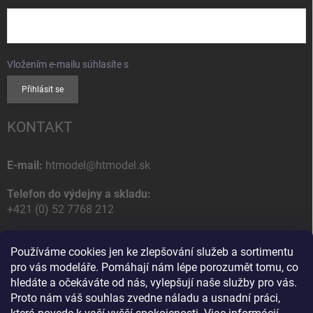
Vložením e-mailu súhlasíte s
podmienkami ochrany osobných údajov
Přihlásit se
KONTAKT
E-mail:
htmodel@htmodel.sk
Telefon do výdejny a skladu:
+421 (0) 52 7768 212
Poštovní / Odběrná adresa:
Používáme cookies jen ke zlepšování služeb a sortimentu
HT model
pro vás modeláře. Pomáhají nám lépe porozumět tomu, co
Na letisko 49
hledáte a očekáváte od nás, vylepšují naše služby pro vás.
058 01 Poprad
Proto nám váš souhlas zvedne náladu a usnadní práci,
Slovenská Republika