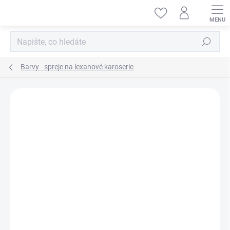
Přejít
na
obsah
Hledat
Barvy - spreje na lexanové karoserie
ZNAČKA:
TAMIYA