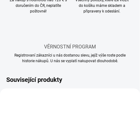
Za nákup s hodnotou nad 120 € s
Všechny položky, které lze vložit
doručením do ČR, neplatíte
do košíku máme skladem a
poštovné!
připraveny k odeslání.
VĚRNOSTNÍ PROGRAM
Registrovaní zákazníci u nás dostanou slevu, jejíž výše roste podle
historie nákupů. U nás se vyplatí nakupovat dlouhodobě.
Související produkty