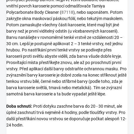
vnitřní povrch karoserie pomocí odmašťovače Tamiya
Polycarbonate Body Cleaner (
87118
), nebo saponátem. Potom
zakryjte okna maskovací páskou/fólií, nebo tekutým maskolem.
Potom zamaskujte všechny části karoserie, které mají být jiné
barvy než je první viditelný odstín (u vícebarevných karoserií).
Barvu nanášejte v rovnoměrné tenké vrstvě ze vzdálenosti 20 –
30 cm. Lepší je postupně aplikovat 2 – 3 tenké vrstvy, než jednu
hrubou. Po nastříkání první tenké vrstvy se podívejte přes
karoserii proti světlu abyste viděli, zda barva všude dobře kryje.
Prosvítající místa přestříkejte znovu, ale až po proschnutí první
vrstvy. Před aplikací další barvy odstraňte ochrannou masku. Pro
zvýraznění barvy karoserie je dobré zcela na konec stříknout ještě
tenkou vrstvu bílé, černé nebo stříbrné barvy (podle toho, zda je
barva karoserie světlá, tmavá nebo metalická). Tím se zvýrazní
samotná barva karoserie a ta bude vypadat ještě lépe.
Doba schnutí:
Proti dotyku zaschne barva do 20 - 30 minut, ale
úplné zaschnutí trvá nejméně 4 hodiny, podle tloušťky vrstvy. Pro
další přestříkání novou vrstvou se doporučuje počkat alespoň 12-
24 hodin.