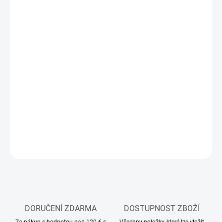
MŮŽEME
DORUČIT DO:
11.8.2026
MOŽNOSTI
DORUČENÍ
−
+
Přidat do košíku
Modelářské barvy ve spreji Tamiya určené pro lexanové karoserie
DETAILNÍ INFORMACE
ZEPTAT SE
HLÍDAT
DORUČENÍ ZDARMA
DOSTUPNOST ZBOŽÍ