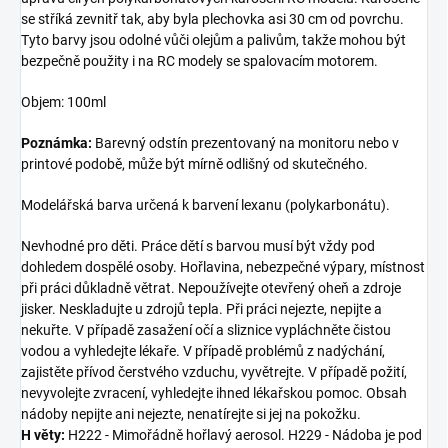
se stříká zevnitř tak, aby byla plechovka asi 30 cm od povrchu.
Tyto barvy jsou odolné vůči olejům a palivům, takže mohou být
bezpečně použity i na RC modely se spalovacím motorem.
Objem: 100ml
Poznámka:
Barevný odstín prezentovaný na monitoru nebo v
printové podobě, může být mírně odlišný od skutečného.
Modelářská barva určená k barvení lexanu (polykarbonátu).
Nevhodné pro děti. Práce dětí s barvou musí být vždy pod
dohledem dospělé osoby. Hořlavina, nebezpečné výpary, místnost
při práci důkladně větrat. Nepoužívejte otevřený oheň a zdroje
jisker. Neskladujte u zdrojů tepla. Při práci nejezte, nepijte a
nekuřte. V případě zasažení očí a sliznice vypláchněte čistou
vodou a vyhledejte lékaře. V případě problémů z nadýchání,
zajistěte přívod čerstvého vzduchu, vyvětrejte. V případě požití,
nevyvolejte zvracení, vyhledejte ihned lékařskou pomoc. Obsah
nádoby nepijte ani nejezte, nenatírejte si jej na pokožku.
H věty:
H222 - Mimořádně hořlavý aerosol. H229 - Nádoba je pod