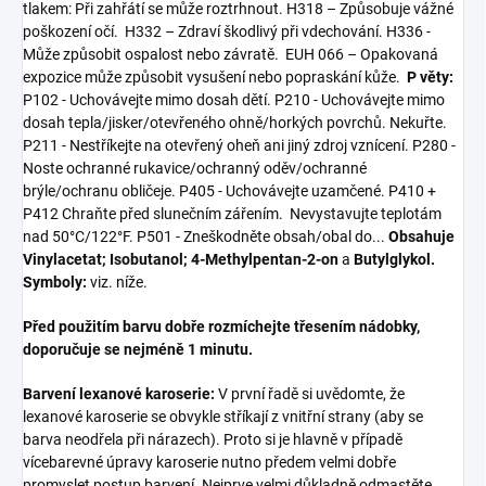
tlakem: Při zahřátí se může roztrhnout. H318 – Způsobuje vážné
poškození očí. H332 – Zdraví škodlivý při vdechování. H336 -
Může způsobit ospalost nebo závratě. EUH 066 – Opakovaná
expozice může způsobit vysušení nebo popraskání kůže.
P věty:
P102 - Uchovávejte mimo dosah dětí. P210 - Uchovávejte mimo
dosah tepla/jisker/otevřeného ohně/horkých povrchů. Nekuřte.
P211 - Nestříkejte na otevřený oheň ani jiný zdroj vznícení. P280 -
Noste ochranné rukavice/ochranný oděv/ochranné
brýle/ochranu obličeje. P405 - Uchovávejte uzamčené. P410 +
P412 Chraňte před slunečním zářením. Nevystavujte teplotám
nad 50°C/122°F. P501 - Zneškodněte obsah/obal do...
Obsahuje
Vinylacetat; Isobutanol; 4-Methylpentan-2-on
a
Butylglykol.
Symboly:
viz. níže.
Před použitím barvu dobře rozmíchejte třesením nádobky,
doporučuje se nejméně 1 minutu.
Barvení lexanové karoserie:
V první řadě si uvědomte, že
lexanové karoserie se obvykle stříkají z vnitřní strany (aby se
barva neodřela při nárazech). Proto si je hlavně v případě
vícebarevné úpravy karoserie nutno předem velmi dobře
promyslet postup barvení. Nejprve velmi důkladně odmastěte