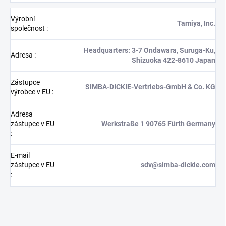
Výrobní
Tamiya, Inc.
společnost
:
Headquarters: 3-7 Ondawara, Suruga-Ku,
Adresa
:
Shizuoka 422-8610 Japan
Zástupce
SIMBA-DICKIE-Vertriebs-GmbH & Co. KG
výrobce v EU
:
Adresa
zástupce v EU
Werkstraße 1 90765 Fürth Germany
:
E-mail
zástupce v EU
sdv@simba-dickie.com
: