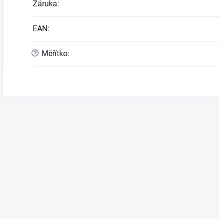
Záruka
:
EAN
:
?
Měřítko
: