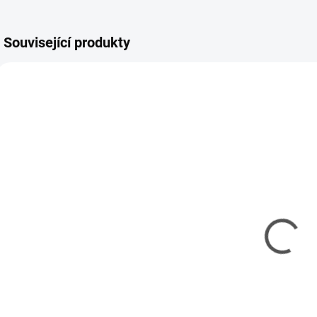
Související produkty
GUNZE-MC-129
GUNZE-MC-131
SKLADEM
SKLADEM
(10 KS)
(5 KS)
Mr Hobby -
Mr Hobby -
M
Gunze Mr.
Gunze Mr.
G
Cement S (40
Cement SP (40
ml)
ml)
(
143 Kč
150 Kč
116 Kč bez DPH
122 Kč bez DPH
1
Měrná
Měrná
M
357,50 Kč / 100 ml
375 Kč / 100 ml
3
cena:
cena:
c