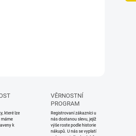
OST
VĚRNOSTNÍ
PROGRAM
, které lze
Registrovaní zákazníci u
ku máme
nás dostanou slevu, jejíž
raveny k
výše roste podle historie
nákupů. U nás se vyplatí