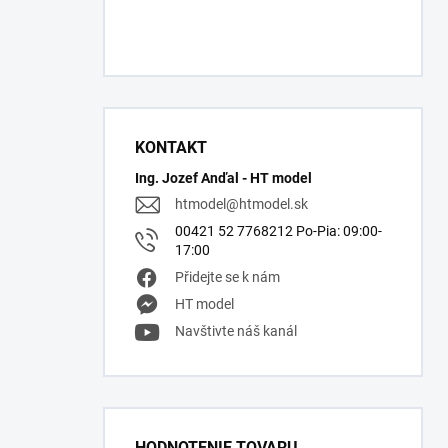
KONTAKT
Ing. Jozef Anďal - HT model
htmodel
@
htmodel.sk
00421 52 7768212 Po-Pia: 09:00-
17:00
Přidejte se k nám
HT model
Navštivte náš kanál
HODNOTENIE TOVARU