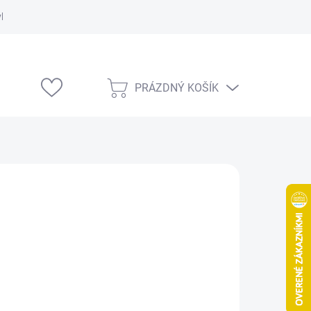
vka
Modelárske výstavy
PRÁZDNÝ KOŠÍK
NÁKUPNÍ
KOŠÍK
18 Kč
/ ks
 Kč bez DPH
ná
MENTÁLNĚ NEDOSTUPNÉ
:
NOSTI DORUČENÍ
ZEPTAT SE
HLÍDAT