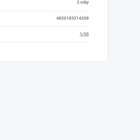
2 roky
4820183314208
1/35