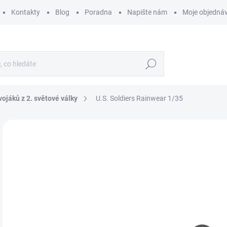
Kontakty
Blog
Poradna
Napište nám
Moje objedná
Hledat
vojáků z 2. světové války
U.S. Soldiers Rainwear 1/35
ZNAČKA:
MINIART
3
256
Měr
SK
cena
MŮŽ
DO:
12.
MOŽ