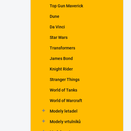
a
Top Gun Maverick
n
Dune
e
l
Da Vinci
Star Wars
Transformers
James Bond
Knight Rider
Stranger Things
World of Tanks
World of Warcraft
Modely letadel
Modely vrtulníků