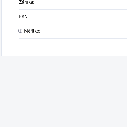
Záruka
:
EAN
:
?
Měřítko
: