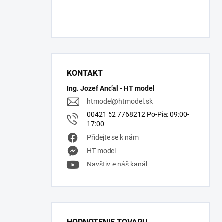
KONTAKT
Ing. Jozef Anďal - HT model
htmodel
@
htmodel.sk
00421 52 7768212 Po-Pia: 09:00-
17:00
Přidejte se k nám
HT model
Navštivte náš kanál
HODNOTENIE TOVARU