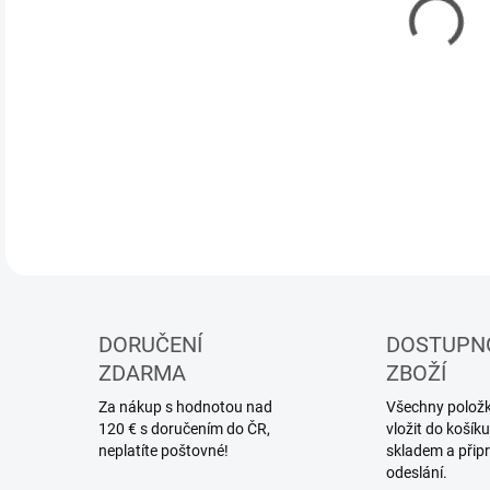
DORUČENÍ
DOSTUPN
ZDARMA
ZBOŽÍ
Za nákup s hodnotou nad
Všechny položky
120 € s doručením do ČR,
vložit do koší
neplatíte poštovné!
skladem a přip
odeslání.