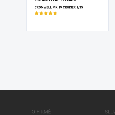
CROMWELL MK. IV CRUISER 1/35
Z
á
p
a
O FIRMĚ
SLU