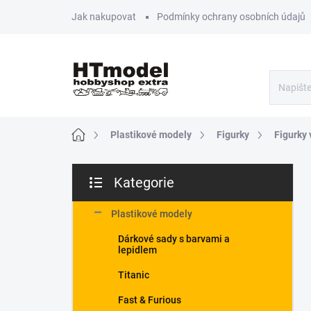
Přejít
Jak nakupovat
Podmínky ochrany osobních údajů
na
obsah
Domů
Plastikové modely
Figurky
Figurky 
P
Kategorie
o
Přeskočit
s
kategorie
t
Plastikové modely
r
Dárkové sady s barvami a
a
lepidlem
n
n
Titanic
í
Fast & Furious
p