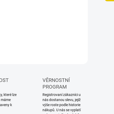
−
+
Přidat do košíku
ZEPTAT SE
HLÍDAT
OST
VĚRNOSTNÍ
PROGRAM
, které lze
Registrovaní zákazníci u
ku máme
nás dostanou slevu, jejíž
raveny k
výše roste podle historie
nákupů. U nás se vyplatí