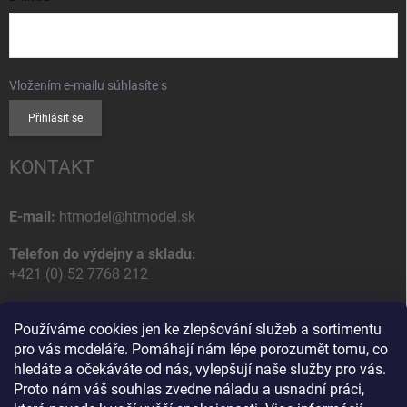
Vložením e-mailu súhlasíte s
podmienkami ochrany osobných údajov
Přihlásit se
KONTAKT
E-mail:
htmodel@htmodel.sk
Telefon do výdejny a skladu:
+421 (0) 52 7768 212
Poštovní / Odběrná adresa:
Používáme cookies jen ke zlepšování služeb a sortimentu
HT model
pro vás modeláře. Pomáhají nám lépe porozumět tomu, co
Na letisko 49
hledáte a očekáváte od nás, vylepšují naše služby pro vás.
058 01 Poprad
Proto nám váš souhlas zvedne náladu a usnadní práci,
Slovenská Republika