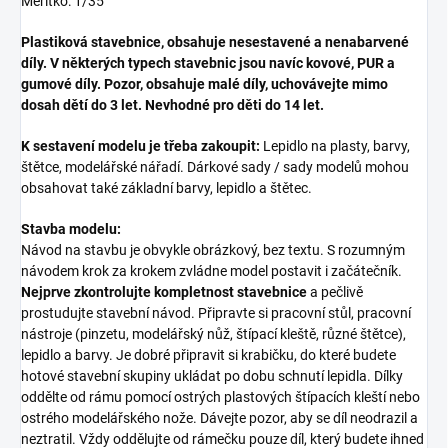
Měřítko: 1/35
Plastiková stavebnice, obsahuje nesestavené a nenabarvené
díly. V některých typech stavebnic jsou navíc kovové, PUR a
gumové díly. Pozor, obsahuje malé díly, uchovávejte mimo
dosah dětí do 3 let. Nevhodné pro děti do 14 let.
K sestavení modelu je třeba zakoupit:
Lepidlo na plasty, barvy,
štětce, modelářské nářadí. Dárkové sady / sady modelů mohou
obsahovat také základní barvy, lepidlo a štětec.
Stavba modelu:
Návod na stavbu je obvykle obrázkový, bez textu. S rozumným
návodem krok za krokem zvládne model postavit i začátečník.
Nejprve zkontrolujte kompletnost stavebnice
a pečlivě
prostudujte stavební návod. Připravte si pracovní stůl, pracovní
nástroje (pinzetu, modelářský nůž, štípací kleště, různé štětce),
lepidlo a barvy. Je dobré připravit si krabičku, do které budete
hotové stavební skupiny ukládat po dobu schnutí lepidla. Dílky
oddělte od rámu pomocí ostrých plastových štípacích kleští nebo
ostrého modelářského nože. Dávejte pozor, aby se díl neodrazil a
neztratil. Vždy oddělujte od rámečku pouze díl, který budete ihned