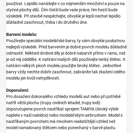
používat. Lepidlo nanášejte v co nejmenším množství a pouze na
styčné plochy dílů. Čím čistší bude vaše práce, tím hezčí bude
výsledek. Při stavbě nespěchejte, obvykle je lepší nechat lepidlo
důkladně zaschnout, třeba i do druhého dne.
Barvení modelu:
Používejte speciální modelářské barvy, ty vám obvykle poskytnou
nejlepší výsledek. Před barvením je dobré povrch modelu důkladně
odmastit. Některé drobné díly je dobré nabarvit přímo v rámu, než
je od něj oddělíte. K natírání malých dílů používejte tenký štětec. K
natírání velkých ploch modelu použijte široký štětec. Jednotlivé
barvy vždy nechte dobře zaschnout, zabráníte tak zkažení celého
modelu jen kvůli netrpělivosti.
Doporučení:
Pro dosažení dokonalého vzhledu modelů aut nebo při potřebě
natřít větší plochu (trupy civilních letadel, trupy lodí)
doporučujeme povrch nastříkat sprejem TAMIYA (široký výběr
najdete v naší nabídce) nebo modelářským airbrushem. Model s
nastříkaným povrchem má mnohem realističtější vzhled než
model namalovaný štětcem nebo ponechaný v barvě plastu.