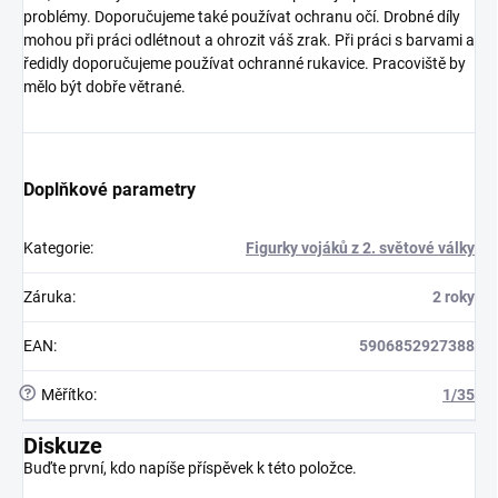
problémy. Doporučujeme také používat ochranu očí. Drobné díly
mohou při práci odlétnout a ohrozit váš zrak. Při práci s barvami a
ředidly doporučujeme používat ochranné rukavice. Pracoviště by
mělo být dobře větrané.
Doplňkové parametry
Kategorie
:
Figurky vojáků z 2. světové války
Záruka
:
2 roky
EAN
:
5906852927388
?
Měřítko
:
1/35
Diskuze
Buďte první, kdo napíše příspěvek k této položce.