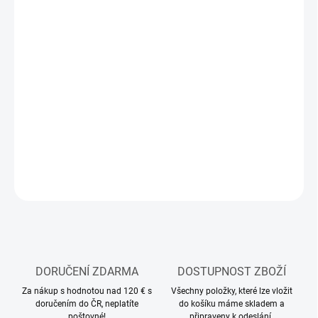
12.8.2026
MOŽNOSTI
DORUČENÍ
−
+
Přidat do košíku
Figurky vojáků
DETAILNÍ INFORMACE
ZEPTAT SE
HLÍDAT
DORUČENÍ ZDARMA
DOSTUPNOST ZBOŽÍ
Za nákup s hodnotou nad 120 € s
Všechny položky, které lze vložit
doručením do ČR, neplatíte
do košíku máme skladem a
poštovné!
připraveny k odeslání.