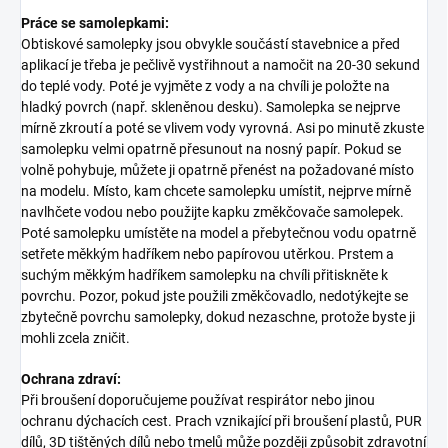
Práce se samolepkami:
Obtiskové samolepky jsou obvykle součástí stavebnice a před
aplikací je třeba je pečlivě vystřihnout a namočit na 20-30 sekund
do teplé vody. Poté je vyjměte z vody a na chvíli je položte na
hladký povrch (např. skleněnou desku). Samolepka se nejprve
mírně zkroutí a poté se vlivem vody vyrovná. Asi po minutě zkuste
samolepku velmi opatrně přesunout na nosný papír. Pokud se
volně pohybuje, můžete ji opatrně přenést na požadované místo
na modelu. Místo, kam chcete samolepku umístit, nejprve mírně
navlhčete vodou nebo použijte kapku změkčovače samolepek.
Poté samolepku umístěte na model a přebytečnou vodu opatrně
setřete měkkým hadříkem nebo papírovou utěrkou. Prstem a
suchým měkkým hadříkem samolepku na chvíli přitiskněte k
povrchu. Pozor, pokud jste použili změkčovadlo, nedotýkejte se
zbytečně povrchu samolepky, dokud nezaschne, protože byste ji
mohli zcela zničit.
Ochrana zdraví:
Při broušení doporučujeme používat respirátor nebo jinou
ochranu dýchacích cest. Prach vznikající při broušení plastů, PUR
dílů, 3D tištěných dílů nebo tmelů může později způsobit zdravotní