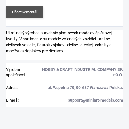
Přidat komentář
Ukrajinský výrobca stavebníc plastových modelov špičkovej
kvality. V sortimente sú modely vojenských vozidiel, tankov,
civilných vozidiel, figúrok vojakov i civilov, leteckej techniky a
množstva doplnkov pre diorámy.
Výrobní
HOBBY & CRAFT INDUSTRIAL COMPANY SP.
společnost
:
z O.O.
Adresa
:
ul. Wspólna 70, 00-687 Warszawa Polska.
E-mail
:
support@miniart-models.com