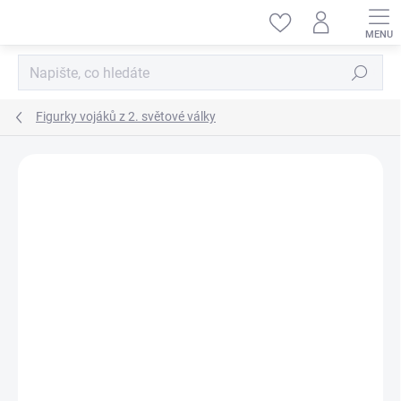
Přejít
na
obsah
Hledat
Figurky vojáků z 2. světové války
ZNAČKA:
MINIART