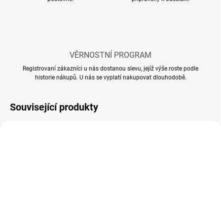
VĚRNOSTNÍ PROGRAM
Registrovaní zákazníci u nás dostanou slevu, jejíž výše roste podle
historie nákupů. U nás se vyplatí nakupovat dlouhodobě.
Související produkty
SKLADEM
SKLADEM
(10 KS)
(5 KS)